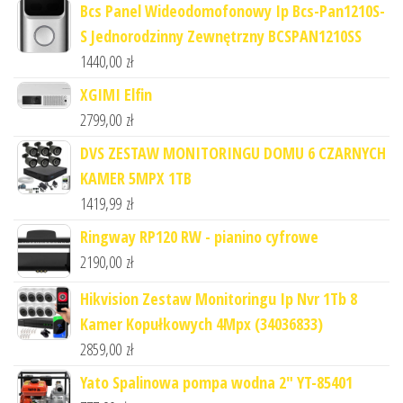
Bcs Panel Wideodomofonowy Ip Bcs-Pan1210S-
S Jednorodzinny Zewnętrzny BCSPAN1210SS
1440,00
zł
XGIMI Elfin
2799,00
zł
DVS ZESTAW MONITORINGU DOMU 6 CZARNYCH
KAMER 5MPX 1TB
1419,99
zł
Ringway RP120 RW - pianino cyfrowe
2190,00
zł
Hikvision Zestaw Monitoringu Ip Nvr 1Tb 8
Kamer Kopułkowych 4Mpx (34036833)
2859,00
zł
Yato Spalinowa pompa wodna 2" YT-85401