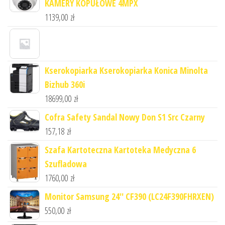
KAMERY KOPUŁOWE 4MPX
1139,00
zł
Kserokopiarka Kserokopiarka Konica Minolta
Bizhub 360i
18699,00
zł
Cofra Safety Sandal Nowy Don S1 Src Czarny
157,18
zł
Szafa Kartoteczna Kartoteka Medyczna 6
Szufladowa
1760,00
zł
Monitor Samsung 24'' CF390 (LC24F390FHRXEN)
550,00
zł