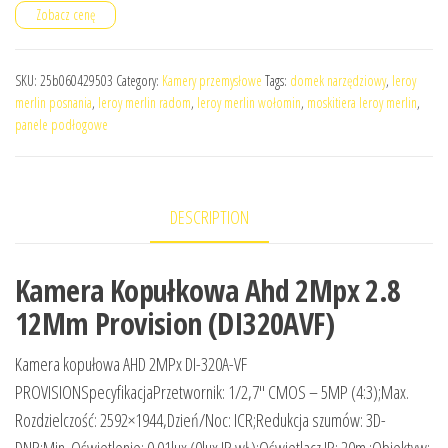
Zobacz cenę
SKU:
25b060429503
Category:
Kamery przemysłowe
Tags:
domek narzędziowy
,
leroy
merlin posnania
,
leroy merlin radom
,
leroy merlin wołomin
,
moskitiera leroy merlin
,
panele podłogowe
DESCRIPTION
Kamera Kopułkowa Ahd 2Mpx 2.8
12Mm Provision (DI320AVF)
Kamera kopułowa AHD 2MPx DI-320A-VF
PROVISIONSpecyfikacjaPrzetwornik: 1/2,7″ CMOS – 5MP (4:3);Max.
Rozdzielczość: 2592×1944,Dzień/Noc: ICR;Redukcja szumów: 3D-
DNR;Min. Oświetlenie: 0.01lux (0lux IR wł.);Oświetlacz IR: 20m ;Obiektyw: