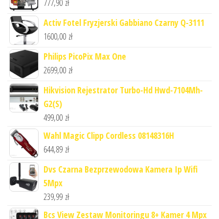
777,90
zł
Activ Fotel Fryzjerski Gabbiano Czarny Q-3111
1600,00
zł
Philips PicoPix Max One
2699,00
zł
Hikvision Rejestrator Turbo-Hd Hwd-7104Mh-
G2(S)
499,00
zł
Wahl Magic Clipp Cordless 08148316H
644,89
zł
Dvs Czarna Bezprzewodowa Kamera Ip Wifi
5Mpx
239,99
zł
Bcs View Zestaw Monitoringu 8+ Kamer 4 Mpx