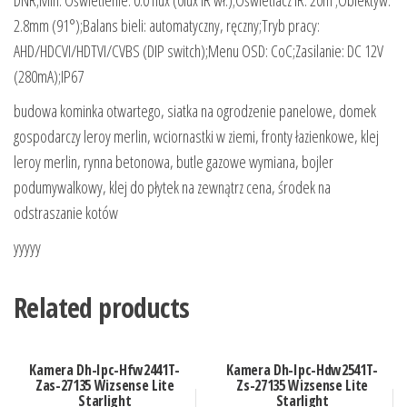
2.8mm (91°);Balans bieli: automatyczny, ręczny;Tryb pracy:
AHD/HDCVI/HDTVI/CVBS (DIP switch);Menu OSD: CoC;Zasilanie: DC 12V
(280mA);IP67
budowa kominka otwartego, siatka na ogrodzenie panelowe, domek
gospodarczy leroy merlin, wciornastki w ziemi, fronty łazienkowe, klej
leroy merlin, rynna betonowa, butle gazowe wymiana, bojler
podumywalkowy, klej do płytek na zewnątrz cena, środek na
odstraszanie kotów
yyyyy
Related products
Kamera Dh-Ipc-Hfw2441T-
Kamera Dh-Ipc-Hdw2541T-
Zas-27135 Wizsense Lite
Zs-27135 Wizsense Lite
Starlight
Starlight