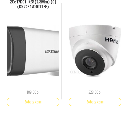
2Ce17D0T It3F(2.8Mm) (C)
(DS2CE17D0TIT3F)
189,00
zł
328,00
zł
Zobacz cenę
Zobacz cenę