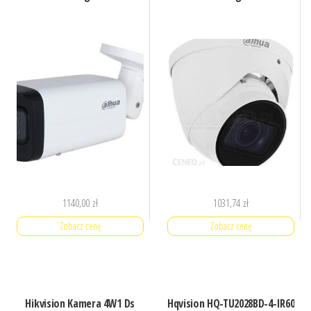
1140,00
zł
1031,74
zł
Zobacz cenę
Zobacz cenę
Hikvision Kamera 4W1 Ds
Hqvision HQ-TU2028BD-4-IR60