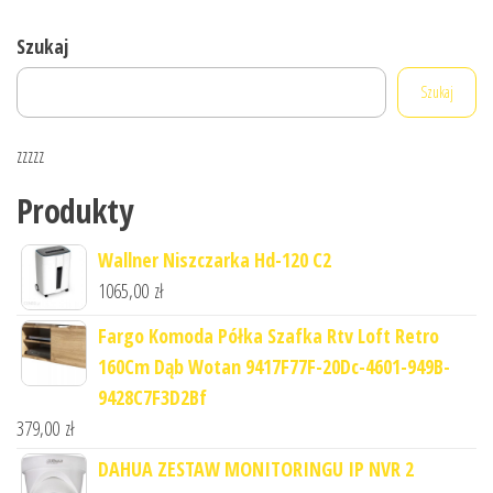
Szukaj
Szukaj
zzzzz
Produkty
Wallner Niszczarka Hd-120 C2
1065,00
zł
Fargo Komoda Półka Szafka Rtv Loft Retro
160Cm Dąb Wotan 9417F77F-20Dc-4601-949B-
9428C7F3D2Bf
379,00
zł
DAHUA ZESTAW MONITORINGU IP NVR 2