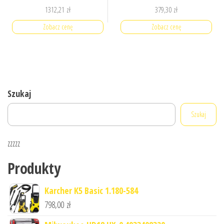
1312,21
zł
379,30
zł
Zobacz cenę
Zobacz cenę
Szukaj
Szukaj
zzzzz
Produkty
Karcher K5 Basic 1.180-584
798,00
zł