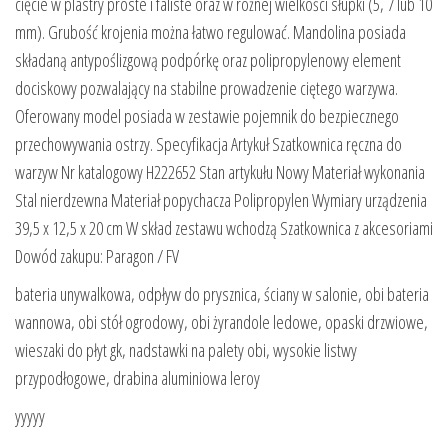
cięcie w plastry proste i faliste oraz w rożnej wielkości słupki (5, 7 lub 10
mm). Grubość krojenia można łatwo regulować. Mandolina posiada
składaną antypoślizgową podpórkę oraz polipropylenowy element
dociskowy pozwalający na stabilne prowadzenie ciętego warzywa.
Oferowany model posiada w zestawie pojemnik do bezpiecznego
przechowywania ostrzy. Specyfikacja Artykuł Szatkownica ręczna do
warzyw Nr katalogowy H222652 Stan artykułu Nowy Materiał wykonania
Stal nierdzewna Materiał popychacza Polipropylen Wymiary urządzenia
39,5 x 12,5 x 20 cm W skład zestawu wchodzą Szatkownica z akcesoriami
Dowód zakupu: Paragon / FV
bateria unywalkowa, odpływ do prysznica, ściany w salonie, obi bateria
wannowa, obi stół ogrodowy, obi żyrandole ledowe, opaski drzwiowe,
wieszaki do płyt gk, nadstawki na palety obi, wysokie listwy
przypodłogowe, drabina aluminiowa leroy
yyyyy