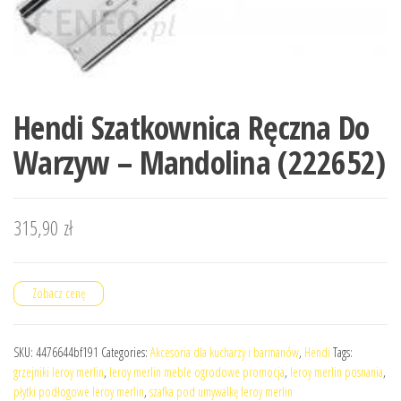
Hendi Szatkownica Ręczna Do
Warzyw – Mandolina (222652)
315,90
zł
Zobacz cenę
SKU:
4476644bf191
Categories:
Akcesoria dla kucharzy i barmanów
,
Hendi
Tags:
grzejniki leroy merlin
,
leroy merlin meble ogrodowe promocja
,
leroy merlin posnania
,
płytki podłogowe leroy merlin
,
szafka pod umywalkę leroy merlin