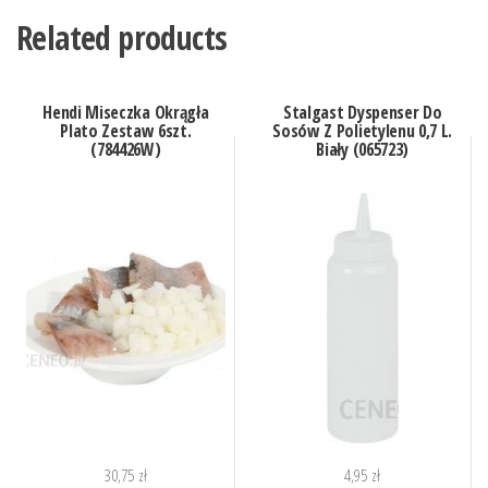
Related products
Hendi Miseczka Okrągła
Stalgast Dyspenser Do
Plato Zestaw 6szt.
Sosów Z Polietylenu 0,7 L.
(784426W)
Biały (065723)
30,75
zł
4,95
zł