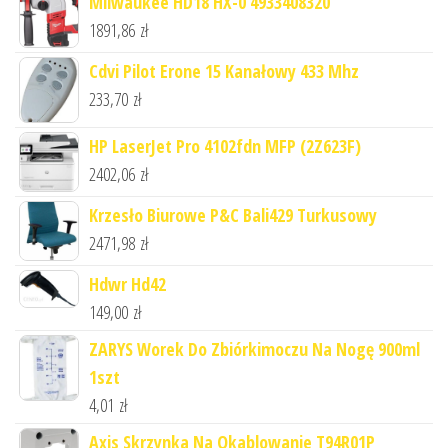
Milwaukee HD18 HX-0 4933408320
1891,86
zł
Cdvi Pilot Erone 15 Kanałowy 433 Mhz
233,70
zł
HP LaserJet Pro 4102fdn MFP (2Z623F)
2402,06
zł
Krzesło Biurowe P&C Bali429 Turkusowy
2471,98
zł
Hdwr Hd42
149,00
zł
ZARYS Worek Do Zbiórkimoczu Na Nogę 900ml
1szt
4,01
zł
Axis Skrzynka Na Okablowanie T94R01P