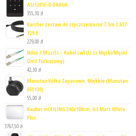
ASI1201E-D DAHUA
355,30
zł
Karcher zestaw do czyszczenia rur 7,5m 2.637-
729.0
229,00
zł
Nilox 3 M Lc/Lc – Kabel Lwl (Lc Lc Męski/Męski
Om3 Turkusowy)
42,30
zł
Manutan Kółka Zapasowe, Miękkie (Manutan
655130)
55,00
zł
Kauber inCEILING 240x180cm, 4:3 Matt White
Plus
3767,50
zł