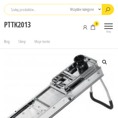
Przejdź
do
treści
PTTK2013
0
Menu
Blog
Sklep
Moje konto