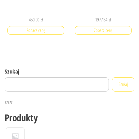
450,00
zł
1977,84
zł
Zobacz cenę
Zobacz cenę
Szukaj
Szukaj
zzzzz
Produkty