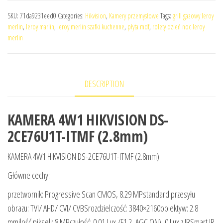
SKU:
71da9231eed0
Categories:
Hikvision
,
Kamery przemysłowe
Tags:
grill gazowy leroy
merlin
,
leroy marlin
,
leroy merlin szafki kuchenne
,
płyta mdf
,
rolety dzień noc leroy
merlin
DESCRIPTION
KAMERA 4W1 HIKVISION DS-
2CE76U1T-ITMF (2.8mm)
KAMERA 4W1 HIKVISION DS-2CE76U1T-ITMF (2.8mm)
Główne cechy:
przetwornik: Progressive Scan CMOS, 8.29 MPstandard przesyłu
obrazu: TVI/ AHD/ CVI/ CVBSrozdzielczość: 3840×2160obiektyw: 2.8
mmilość pikseli: 8 MPczułość: 0.01 Lux /F1.2, AGC ON), 0 Lux z IRSmart IR