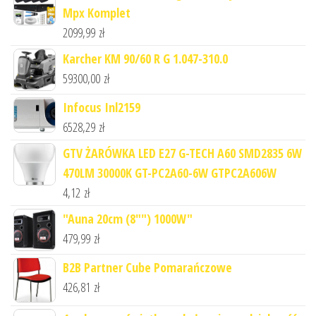
Mpx Komplet
2099,99
zł
Karcher KM 90/60 R G 1.047-310.0
59300,00
zł
Infocus Inl2159
6528,29
zł
GTV ŻARÓWKA LED E27 G-TECH A60 SMD2835 6W
470LM 30000K GT-PC2A60-6W GTPC2A606W
4,12
zł
"Auna 20cm (8"") 1000W"
479,99
zł
B2B Partner Cube Pomarańczowe
426,81
zł