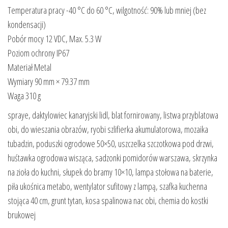
Temperatura pracy -40 °C do 60 °C, wilgotność: 90% lub mniej (bez
kondensacji)
Pobór mocy 12 VDC, Max. 5.3 W
Poziom ochrony IP67
Materiał Metal
Wymiary 90 mm × 79.37 mm
Waga 310 g
spraye, daktylowiec kanaryjski lidl, blat fornirowany, listwa przyblatowa
obi, do wieszania obrazów, ryobi szlifierka akumulatorowa, mozaika
tubadzin, poduszki ogrodowe 50×50, uszczelka szczotkowa pod drzwi,
huśtawka ogrodowa wisząca, sadzonki pomidorów warszawa, skrzynka
na zioła do kuchni, słupek do bramy 10×10, lampa stołowa na baterie,
piła ukośnica metabo, wentylator sufitowy z lampą, szafka kuchenna
stojąca 40 cm, grunt tytan, kosa spalinowa nac obi, chemia do kostki
brukowej