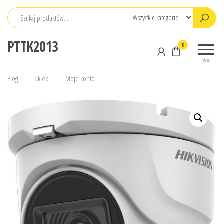
Przejdź
do
treści
PTTK2013
0
Menu
Blog
Sklep
Moje konto