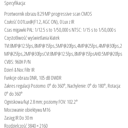
Specyfikacja:
Przetwornik obrazu 8.29 MP progressive scan CMOS
Czułość 0.01Lux@(F1.2, AGC ON), 0 Lux z IR
Czas migawki PAL: 1/12.5 s to 1/50,000 s NTSC: 1/15 s to 1/50,000 s
Częstotliwość wyświetlania klatek
TVI:8MP@12.5fps,8MP@15fps,5MP@20fps,4MP@25fps,4MP@30fps,2
MP@25fps,2MP@30fpsCVI:8MP@12.5fps,8MP@15fpsAHD:5MP@20fps
CVBS: 960H P/N
Dzień & Noc Filtr IR
Funkcje obrazu DNR, 105 dB DWDR
Zakres regulacji Poziomo: 0° do 360°, Nachylenie: 0° do 180°, Rotacja:
0° do 360°
Ogniskowa/kąt 2.8 mm; poziomy FOV: 102.2°
Mocowanie obiektywu M16
Zasięg IR Do 30 m
Rozdzielczość 3840 × 2160