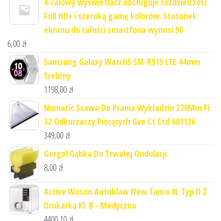
4-calowy wyświetlacz obsługuje rozdzielczość
Full HD+ i szeroką gamę kolorów. Stosunek
ekranu do całości smartfona wynosi 90
6,00
zł
Samsung Galaxy Watch5 SM-R915 LTE 44mm
Srebrny
1198,00
zł
Numatic Ssawa Do Prania Wykładzin 270Mm Fi
32 Odkurzaczy Piorących Gve Ct Ctd 601126
349,00
zł
Gorgol Gąbka Do Trwałej Ondulacji
8,00
zł
Active Woson Autoklaw New Tanco 8L Typ D Z
Drukarką Kl. B - Medyczna
4400,10
zł