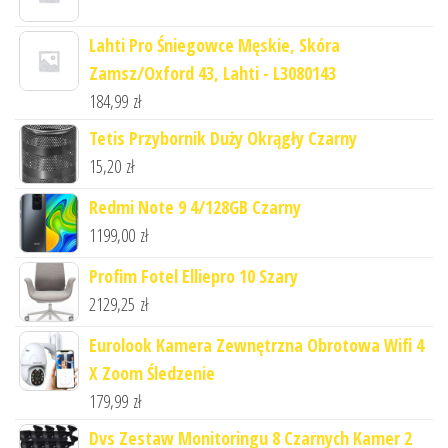
Lahti Pro Śniegowce Męskie, Skóra
Zamsz/Oxford 43, Lahti - L3080143
184,99
zł
Tetis Przybornik Duży Okrągły Czarny
15,20
zł
Redmi Note 9 4/128GB Czarny
1199,00
zł
Profim Fotel Elliepro 10 Szary
2129,25
zł
Eurolook Kamera Zewnętrzna Obrotowa Wifi 4
X Zoom Śledzenie
179,99
zł
Dvs Zestaw Monitoringu 8 Czarnych Kamer 2