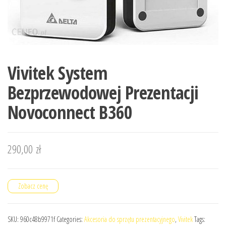
Vivitek System
Bezprzewodowej Prezentacji
Novoconnect B360
290,00
zł
Zobacz cenę
SKU:
960c48b9971f
Categories:
Akcesoria do sprzętu prezentacyjnego
,
Vivitek
Tags: