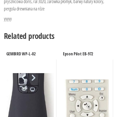
prysznicowa doris, ral 3020, żarówka płomyk, barwy natury kolory,
pergola drewniana na róże
yyyyy
Related products
GEMBIRD WP-L-02
Epson Pilot EB-972