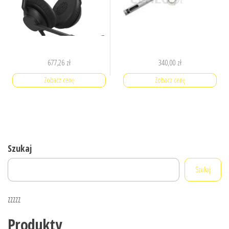
677,26
zł
340,00
zł
Zobacz cenę
Zobacz cenę
Szukaj
Szukaj
zzzzz
Produkty