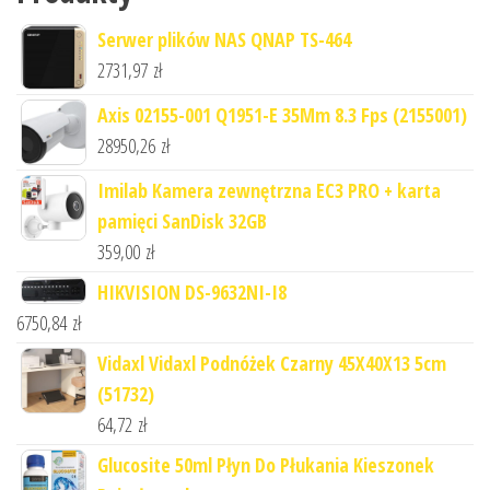
Serwer plików NAS QNAP TS-464
2731,97
zł
Axis 02155-001 Q1951-E 35Mm 8.3 Fps (2155001)
28950,26
zł
Imilab Kamera zewnętrzna EC3 PRO + karta
pamięci SanDisk 32GB
359,00
zł
HIKVISION DS-9632NI-I8
6750,84
zł
Vidaxl Vidaxl Podnóżek Czarny 45X40X13 5cm
(51732)
64,72
zł
Glucosite 50ml Płyn Do Płukania Kieszonek