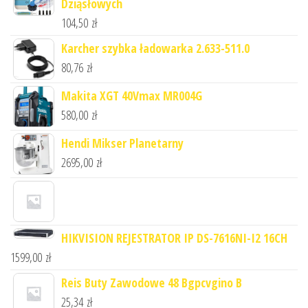
Dziąsłowych
104,50
zł
Karcher szybka ładowarka 2.633-511.0
80,76
zł
Makita XGT 40Vmax MR004G
580,00
zł
Hendi Mikser Planetarny
2695,00
zł
HIKVISION REJESTRATOR IP DS-7616NI-I2 16CH
1599,00
zł
Reis Buty Zawodowe 48 Bgpcvgino B
25,34
zł