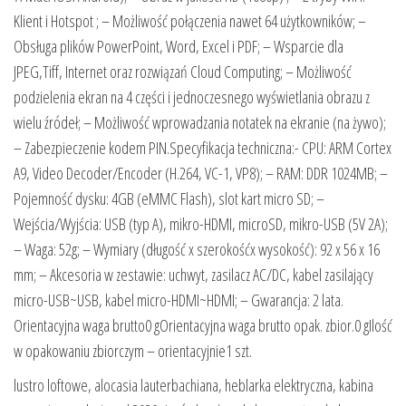
Klient i Hotspot ; – Możliwość połączenia nawet 64 użytkowników; –
Obsługa plików PowerPoint, Word, Excel i PDF; – Wsparcie dla
JPEG,Tiff, Internet oraz rozwiązań Cloud Computing; – Możliwość
podzielenia ekran na 4 części i jednoczesnego wyświetlania obrazu z
wielu źródeł; – Możliwość wprowadzania notatek na ekranie (na żywo);
– Zabezpieczenie kodem PIN.Specyfikacja techniczna:- CPU: ARM Cortex
A9, Video Decoder/Encoder (H.264, VC-1, VP8); – RAM: DDR 1024MB; –
Pojemność dysku: 4GB (eMMC Flash), slot kart micro SD; –
Wejścia/Wyjścia: USB (typ A), mikro-HDMI, microSD, mikro-USB (5V 2A);
– Waga: 52g; – Wymiary (długość x szerokośćx wysokość): 92 x 56 x 16
mm; – Akcesoria w zestawie: uchwyt, zasilacz AC/DC, kabel zasilający
micro-USB~USB, kabel micro-HDMI~HDMI; – Gwarancja: 2 lata.
Orientacyjna waga brutto0 gOrientacyjna waga brutto opak. zbior.0 gIlość
w opakowaniu zbiorczym – orientacyjnie1 szt.
lustro loftowe, alocasia lauterbachiana, heblarka elektryczna, kabina