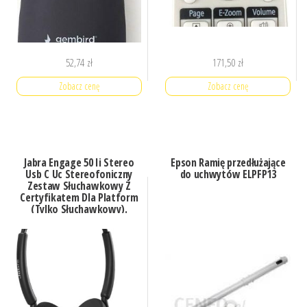
52,74
zł
171,50
zł
Zobacz cenę
Zobacz cenę
Jabra Engage 50 Ii Stereo
Epson Ramię przedłużające
Usb C Uc Stereofoniczny
do uchwytów ELPFP13
Zestaw Słuchawkowy Z
Certyfikatem Dla Platform
(Tylko Słuchawkowy).