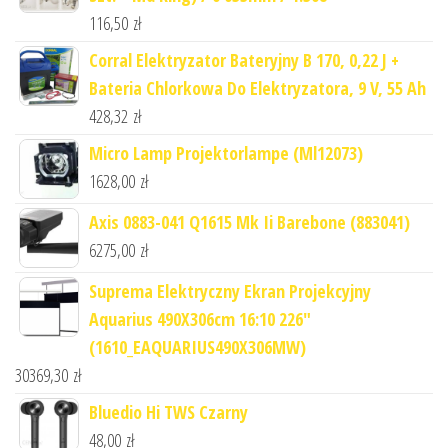
116,50
zł
Corral Elektryzator Bateryjny B 170, 0,22 J +
Bateria Chlorkowa Do Elektryzatora, 9 V, 55 Ah
428,32
zł
Micro Lamp Projektorlampe (Ml12073)
1628,00
zł
Axis 0883-041 Q1615 Mk Ii Barebone (883041)
6275,00
zł
Suprema Elektryczny Ekran Projekcyjny
Aquarius 490X306cm 16:10 226"
(1610_EAQUARIUS490X306MW)
30369,30
zł
Bluedio Hi TWS Czarny
48,00
zł