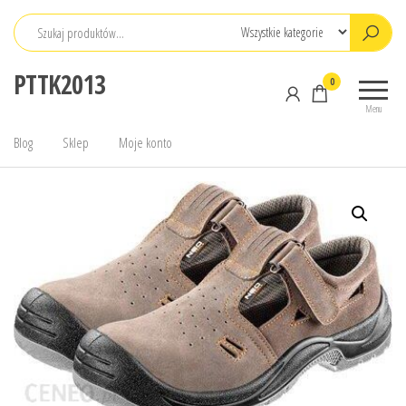
Przejdź
do
treści
PTTK2013
0
Menu
Blog
Sklep
Moje konto