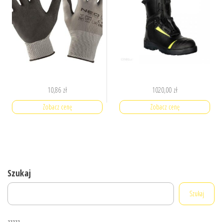
10,86
zł
1020,00
zł
Zobacz cenę
Zobacz cenę
Szukaj
Szukaj
zzzzz