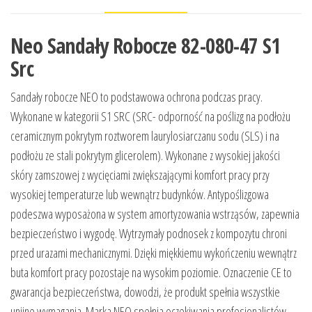
Neo Sandały Robocze 82-080-47 S1
Src
Sandały robocze NEO to podstawowa ochrona podczas pracy.
Wykonane w kategorii S1 SRC (SRC- odporność na poślizg na podłożu
ceramicznym pokrytym roztworem laurylosiarczanu sodu (SLS) i na
podłożu ze stali pokrytym glicerolem). Wykonane z wysokiej jakości
skóry zamszowej z wycięciami zwiększającymi komfort pracy przy
wysokiej temperaturze lub wewnątrz budynków. Antypoślizgowa
podeszwa wyposażona w system amortyzowania wstrząsów, zapewnia
bezpieczeństwo i wygodę. Wytrzymały podnosek z kompozytu chroni
przed urazami mechanicznymi. Dzięki miękkiemu wykończeniu wewnątrz
buta komfort pracy pozostaje na wysokim poziomie. Oznaczenie CE to
gwarancja bezpieczeństwa, dowodzi, że produkt spełnia wszystkie
unijne wymagania. Marka NEO spełnia oczekiwania profesjonalistów.