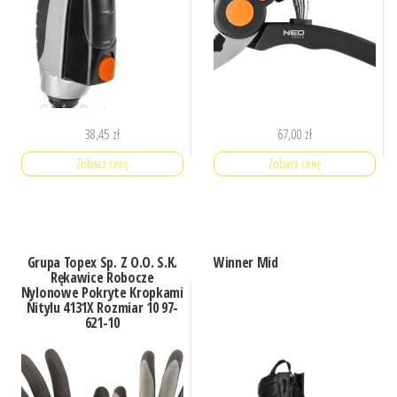
38,45
zł
67,00
zł
Zobacz cenę
Zobacz cenę
Grupa Topex Sp. Z O.O. S.K.
Winner Mid
Rękawice Robocze
Nylonowe Pokryte Kropkami
Nitylu 4131X Rozmiar 10 97-
621-10