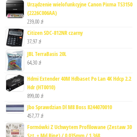
Urządzenie wielofunkcyjne Canon Pixma TS3150
(2226C006AA)
239,00
zł
Citizen SDC-812NR czarny
37,97
zł
JBL TerraBasis 20L
64,30
zł
Hdmi Extender 40M Hdbaset Po Lan 4K Hdcp 2.2
Hdr (HT0010)
899,00
zł
Jbo Sprawdzian Dl M8 Boss 8244070010
457,77
zł
Formówki Z Uchwytem Profilowane (Zestaw 30
Szt. + Md Ring) / 0 035mm / 1.368