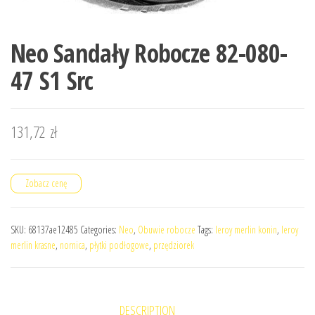
Neo Sandały Robocze 82-080-
47 S1 Src
131,72
zł
Zobacz cenę
SKU:
68137ae12485
Categories:
Neo
,
Obuwie robocze
Tags:
leroy merlin konin
,
leroy
merlin krasne
,
nornica
,
płytki podłogowe
,
przędziorek
DESCRIPTION