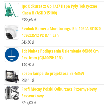
Ipc Odkurzacz Gp 1/27 Hepa Pyły Toksyczne
Klasa H (ASDO15100)
2388,66
zł
Reolink Kamera Monitoringu Rlc-1020A Rl1020
4096x2512 Px 87 ° Lan
546,36
zł
Tdc Nakaz Podłączenia Uziemienia 66X66 Cm
Pcv 1mm (GJM005H1PN)
138,20
zł
Epson lampa do projektora EB-535W
798,41
zł
Profi Mocny Polski Odkurzacz Przemysłowy
Bezworkowy
2257,00
zł