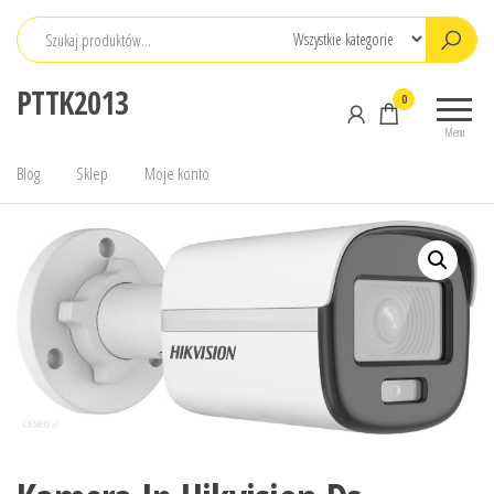
Przejdź
do
treści
PTTK2013
0
Menu
Blog
Sklep
Moje konto