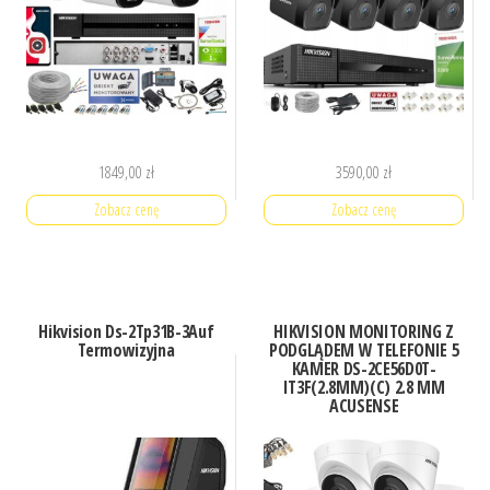
1849,00
zł
3590,00
zł
Zobacz cenę
Zobacz cenę
Hikvision Ds-2Tp31B-3Auf
HIKVISION MONITORING Z
Termowizyjna
PODGLĄDEM W TELEFONIE 5
KAMER DS-2CE56D0T-
IT3F(2.8MM)(C) 2.8 MM
ACUSENSE