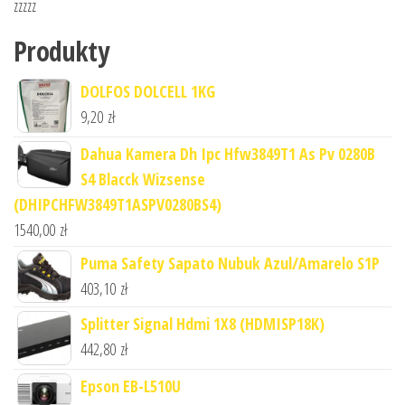
zzzzz
Produkty
DOLFOS DOLCELL 1KG
9,20
zł
Dahua Kamera Dh Ipc Hfw3849T1 As Pv 0280B
S4 Blacck Wizsense
(DHIPCHFW3849T1ASPV0280BS4)
1540,00
zł
Puma Safety Sapato Nubuk Azul/Amarelo S1P
403,10
zł
Splitter Signal Hdmi 1X8 (HDMISP18K)
442,80
zł
Epson EB-L510U