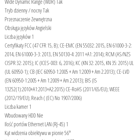
Wide Dynamic Range (WDR) Tak
Tryb dzienny / nocny Tak
Przeznaczenie Zewnętrzna
Obsługa języków Angielski
Liczba języków 1
Certyfikaty FCC (47 CFR 15, B); CE-EMC (EN 55032: 2015, EN 61000-3-2:
2014, EN 61000-3-3: 2013, EN 50130-4: 2011 +A1: 2014); RCM (AS/NZS
CISPR 32: 2015); IC (ICES-003: 6, 2016); KC (KN 32: 2015, KN 35: 2015) UL
(UL 60950-1); CB (IEC 60950-1:2005 + Am 1:2009 + Am 2:2013); CE-LVD
(EN 60950-1:2005 + Am 1:2009 + Am 2:2013); BIS (IS
13252(1):2010+A1:2013+A2:2015) CE-RoHS (2011/65/EU); WEEE
(2012/19/EU); Reach ( (EC) No 1907/2006)
Liczba kamer 1
Wbudowany HDD Nie
Ilość portów Ethernet LAN (RJ-45) 1
Kąt widzenia obiektywu w pionie 56°