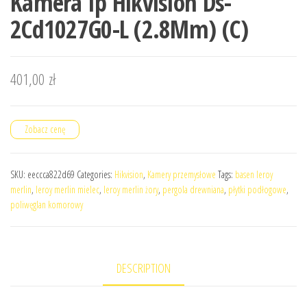
Kamera Ip Hikvision Ds-
2Cd1027G0-L (2.8Mm) (C)
401,00
zł
Zobacz cenę
SKU:
eeccca822d69
Categories:
Hikvision
,
Kamery przemysłowe
Tags:
basen leroy
merlin
,
leroy merlin mielec
,
leroy merlin żory
,
pergola drewniana
,
płytki podłogowe
,
poliwęglan komorowy
DESCRIPTION