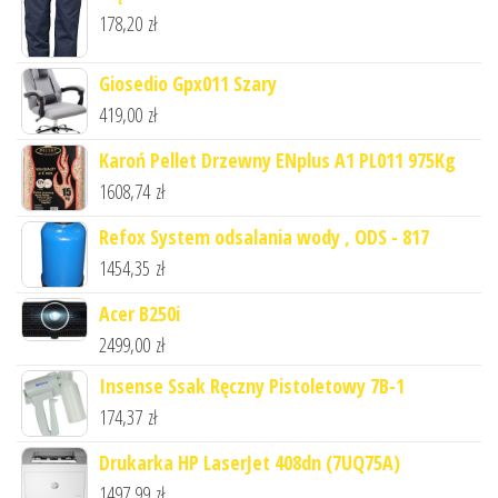
178,20
zł
Giosedio Gpx011 Szary
419,00
zł
Karoń Pellet Drzewny ENplus A1 PL011 975Kg
1608,74
zł
Refox System odsalania wody , ODS - 817
1454,35
zł
Acer B250i
2499,00
zł
Insense Ssak Ręczny Pistoletowy 7B-1
174,37
zł
Drukarka HP LaserJet 408dn (7UQ75A)
1497,99
zł