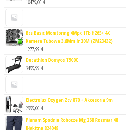
10479,00
zł
Bcs Basic Monitoring 4Mpx 1Tb H265+ 4X
Kamera Tubowa 3.6Mm Ir 30M (ZM23432)
1277,99
zł
Decathlon Domyos T900C
3499,99
zł
Electrolux Oxygen Zcv 870 + Akcesoria 9m
2999,00
zł
Planam Spodnie Robocze Mg 260 Rozmiar 48
Błękitne 824048