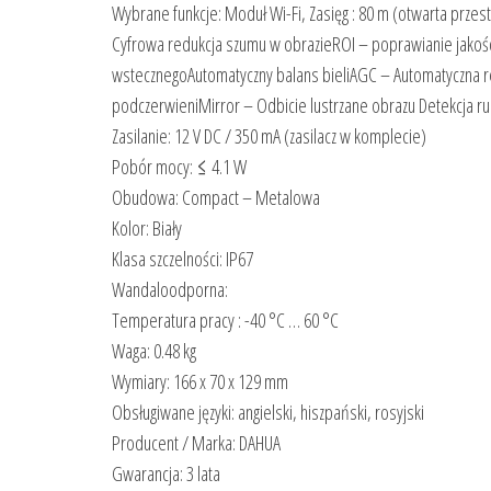
Wybrane funkcje: Moduł Wi-Fi, Zasięg : 80 m (otwarta prze
Cyfrowa redukcja szumu w obrazieROI – poprawianie jakoś
wstecznegoAutomatyczny balans bieliAGC – Automatyczna re
podczerwieniMirror – Odbicie lustrzane obrazu Detekcja ru
Zasilanie: 12 V DC / 350 mA (zasilacz w komplecie)
Pobór mocy: ≤ 4.1 W
Obudowa: Compact – Metalowa
Kolor: Biały
Klasa szczelności: IP67
Wandaloodporna:
Temperatura pracy : -40 °C … 60 °C
Waga: 0.48 kg
Wymiary: 166 x 70 x 129 mm
Obsługiwane języki: angielski, hiszpański, rosyjski
Producent / Marka: DAHUA
Gwarancja: 3 lata