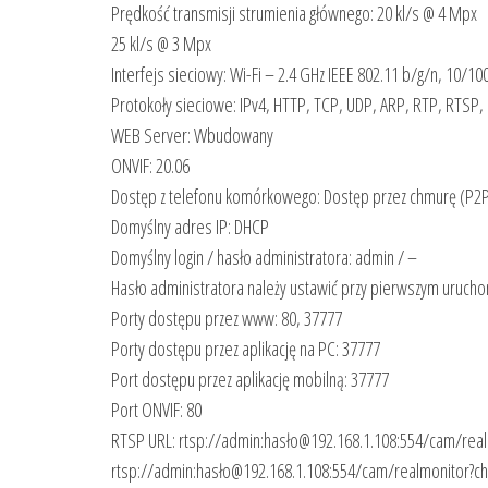
Prędkość transmisji strumienia głównego: 20 kl/s @ 4 Mpx
25 kl/s @ 3 Mpx
Interfejs sieciowy: Wi-Fi – 2.4 GHz IEEE 802.11 b/g/n, 10/1
Protokoły sieciowe: IPv4, HTTP, TCP, UDP, ARP, RTP, RTSP,
WEB Server: Wbudowany
ONVIF: 20.06
Dostęp z telefonu komórkowego: Dostęp przez chmurę (P2
Domyślny adres IP: DHCP
Domyślny login / hasło administratora: admin / –
Hasło administratora należy ustawić przy pierwszym uruch
Porty dostępu przez www: 80, 37777
Porty dostępu przez aplikację na PC: 37777
Port dostępu przez aplikację mobilną: 37777
Port ONVIF: 80
RTSP URL: rtsp://admin:hasło@192.168.1.108:554/cam/rea
rtsp://admin:hasło@192.168.1.108:554/cam/realmonitor?c