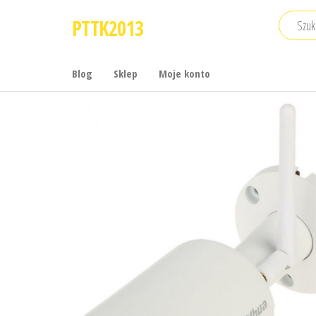
Przejdź
PTTK2013
do
treści
Blog
Sklep
Moje konto