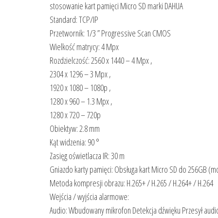
stosowanie kart pamięci Micro SD marki DAHUA
Standard: TCP/IP
Przetwornik: 1/3 ” Progressive Scan CMOS
Wielkość matrycy: 4 Mpx
Rozdzielczość: 2560 x 1440 – 4 Mpx ,
2304 x 1296 – 3 Mpx ,
1920 x 1080 – 1080p ,
1280 x 960 – 1.3 Mpx ,
1280 x 720 – 720p
Obiektyw: 2.8 mm
Kąt widzenia: 90 °
Zasięg oświetlacza IR: 30 m
Gniazdo karty pamięci: Obsługa kart Micro SD do 256GB (moż
Metoda kompresji obrazu: H.265+ / H.265 / H.264+ / H.264
Wejścia / wyjścia alarmowe:
Audio: Wbudowany mikrofon Detekcja dźwięku Przesył audio