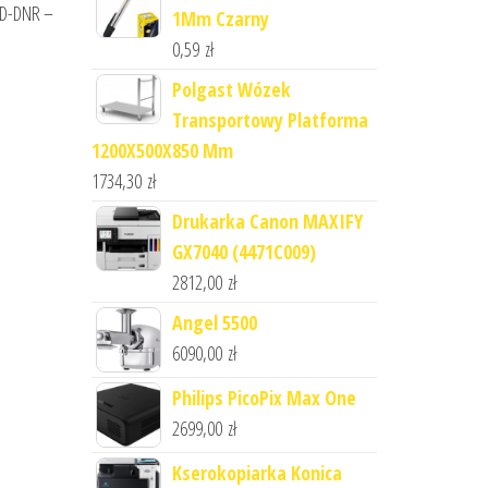
a3D-DNR –
1Mm Czarny
0,59
zł
Polgast Wózek
Transportowy Platforma
1200X500X850 Mm
1734,30
zł
Drukarka Canon MAXIFY
GX7040 (4471C009)
2812,00
zł
Angel 5500
6090,00
zł
Philips PicoPix Max One
2699,00
zł
Kserokopiarka Konica