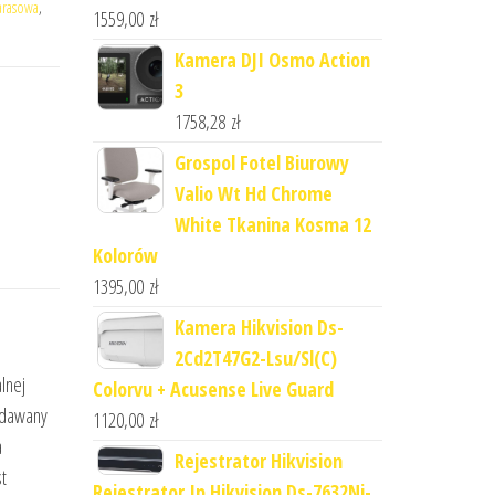
arasowa
,
1559,00
zł
Kamera DJI Osmo Action
3
1758,28
zł
Grospol Fotel Biurowy
Valio Wt Hd Chrome
White Tkanina Kosma 12
Kolorów
1395,00
zł
Kamera Hikvision Ds-
2Cd2T47G2-Lsu/Sl(C)
lnej
Colorvu + Acusense Live Guard
odawany
1120,00
zł
a
Rejestrator Hikvision
t
Rejestrator Ip Hikvision Ds-7632Ni-