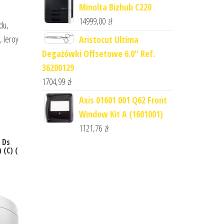
Minolta Bizhub C220
14999,00
zł
du,
, leroy
Aristocut Ultima
Degażówki Offsetowe 6.0" Ref.
36200129
1704,99
zł
Axis 01601 001 Q62 Front
Window Kit A (1601001)
1121,76
zł
 Ds
 (C) (