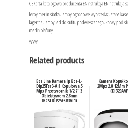
CEKarta katalogowa producenta ENInstrukcja ENInstrukcja 
leroy merlin siatka, lampy ogrodowe wyprzedaż, stare kaseto
lagertha, lampy led do sufitu podwieszanego, kotwy pod słupy
merlin plafony
yyyyy
Related products
Bcs Line Kamera Ip Bcs-L-
Kamera Kopułk
Dip25Fsr3-Ai1 Kopułowa 5
2Mpx 2.8 12Mm P
Mpx Przetwornik 1/2.7″ Z
(DI320AVF
Obiektywem 2.8mm
(BCSLDIP25FSR3AI1)