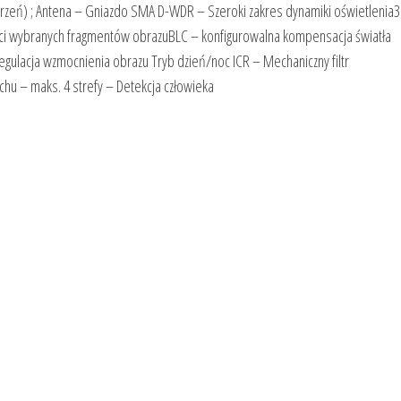
strzeń) ; Antena – Gniazdo SMA D-WDR – Szeroki zakres dynamiki oświetleni
ci wybranych fragmentów obrazuBLC – konfigurowalna kompensacja światła
gulacja wzmocnienia obrazu Tryb dzień/noc ICR – Mechaniczny filtr
chu – maks. 4 strefy – Detekcja człowieka