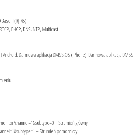
00 Base-T(RJ-45)
 RTCP, DHCP, DNS, NTP, Multicast
P) Android: Darmowa aplikacja DMSSiOS (iPhone): Darmowa aplikacja DMSS
omieniu
lmonitor?channel=1&subtype=0 – Strumień główny
hannel=1&subtype=1 – Strumień pomocniczy