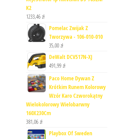
K2
1233,46
zł
Pomelac Zwijak Z
Tworzywa - 106-010-010
35,00
zł
DeWalt DCV517N-XJ
491,99
zł
Paco Home Dywan Z
Krótkim Runem Kolorowy
Wzór Karo Czworokątny
Wielokolorowy Wielobarwny
160X230Cm
381,06
zł
Playbox Of Sweden