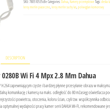
SKU:
780510535c8e
Categories:
Dahua
,
Kamery przemysłowe
Tags:
deska t
leroy merlin piaseczno
,
leroy merlin suchy las
,
poliwęglan komorowy
DESCRIPTION
 0280B Wi Fi 4 Mpx 2.8 Mm Dahua
 H.264 zapewniającym czyste i bardziej płynne przesyłanie obrazu w maksyma
dalną komunikację z kamerą na maks. odległość do 80 mZasięg oświetlacza p
zystości powietrza, otoczenia, koloru ścian, czyli tzw. współczynnika odbici
nia optymalnej wydajności pracy kamer serii DAHUA Wi-FI, rekomendowane jes