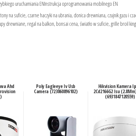
szybkiego uruchamiania ENInstrukcja oprogramowania mobilnego EN
ny na suficie, czarne haczyki na ubrania, donica drewniana, czujnik gazu i cza
 drewniane, regal na balkon, bonsai cena, światło w suficie, grille broil king
owa Ahd
Poly Eagleeye Iv Usb
Hikvision Kamera Ip
rovision
Camera (723060896102)
2Cd2166G2 Isu (2.8Mm)
)
(6931847120559)