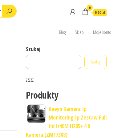
0
0,00 zł
Blog
Sklep
Moje konto
Szukaj
Szukaj
zzzzz
Produkty
Keeyo Kamera Ip
Monitoring Ip Zestaw Full
Hd Ir40M H265+ 4 X
Kamera (ZM17308)