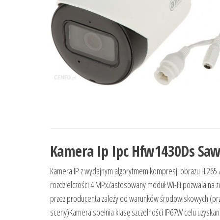
Kamera Ip Ipc Hfw1430Ds Saw
Kamera IP z wydajnym algorytmem kompresji obrazu H.265 /
rozdzielczości 4 MPxZastosowany moduł Wi-Fi pozwala na z
przez producenta zależy od warunków środowiskowych (przejr
sceny)Kamera spełnia klasę szczelności IP67W celu uzyska