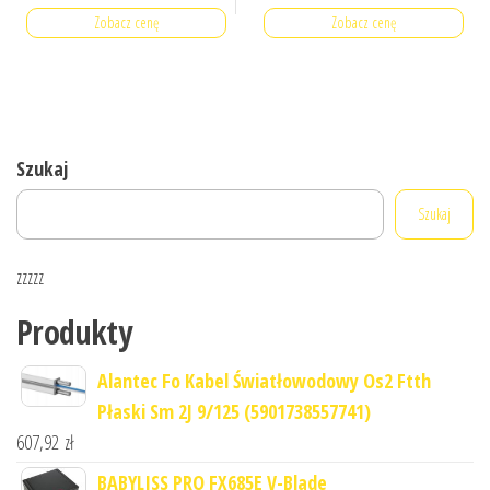
Zobacz cenę
Zobacz cenę
Szukaj
Szukaj
zzzzz
Produkty
Alantec Fo Kabel Światłowodowy Os2 Ftth
Płaski Sm 2J 9/125 (5901738557741)
607,92
zł
BABYLISS PRO FX685E V-Blade