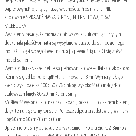
bezpieczne i będą służyły latami.NIE dystrybuujemy płyt z wypełnieniem
papierowym.Projekty są naszą własnością. Prosimy o ich NIE
kopiowanie.SPRAWDŹ NASZĄ STRONĘ INTERNETOWĄ, ORAZ
FACEBOOKA!
Wyznajemy zasadę, że można zrobić wszystko, utrzymując przy tym
doskonałą jakość!Formatki są wysyłane w paczce do samodzielnego
montażu.Dzięki szczegółowej instrukcji z pewnością uda Ci się złożyć
mebel samemu!
Wymiary BiurkaNasze meble są pełnowymiarowe – dlatego tak bardzo
różnimy się od konkurencji!Płyta laminowana 18 mmWymiary: dług. x
szer. x wys.Toaletka 100 x 50 x 76 cmNogi wysokość 60 cmNogi:Profil
stalowy zamknięty 80×20 mmKolor czarny
Możliwość wykonania biurka z szufladami, półkami lub z samym blatem,
dzięki temu uzyskamy konsolę..Poniższe zdjęcia przedstawiają wymiary
nóg:60 cm x 60 cm 40 cm x 60 cm
Uprzejmie prosimy po zakupie o wskazanie:1. Koloru Biurka2. Biurko z