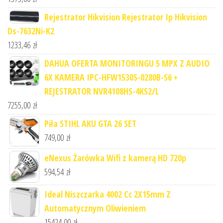
Rejestrator Hikvision Rejestrator Ip Hikvision
Ds-7632Ni-K2
1233,46
zł
DAHUA OFERTA MONITORINGU 5 MPX Z AUDIO
6X KAMERA IPC-HFW1530S-0280B-S6 +
REJESTRATOR NVR4108HS-4KS2/L
7255,00
zł
Piła STIHL AKU GTA 26 SET
749,00
zł
eNexus Żarówka Wifi z kamerą HD 720p
594,54
zł
Ideal Niszczarka 4002 Cc 2X15mm Z
Automatycznym Oliwieniem
15424,00
zł