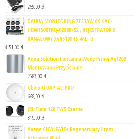
265,00
zł
DAHUA MONITORING ZESTAW 6X HAC-
HDW1500TRQ-0280B-S2 , REJESTRATOR 8
KANAŁOWY XVR5108HS-4KL-I3
4151,00
zł
Aqua Solution Fontanna Wody Pitnej Aqf200
Montowana Przy Ścianie
2583,00
zł
Ubiquiti UAP-AC-PRO
668,00
zł
JBL Tune 120 TWS Czarne
319,00
zł
Avene CICALFATE+ Regenerujący krem
ochronny 40ml