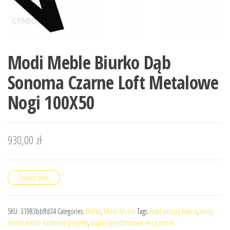
Modi Meble Biurko Dąb
Sonoma Czarne Loft Metalowe
Nogi 100X50
930,00
zł
Zobacz cenę
SKU:
31983bbffd34
Categories:
Biurka
,
Modi Meble
Tags:
fotel wiszący kokon
,
leroy
merlin meble kuchenne projekty
,
słupki ogrodzeniowe leroy merlin