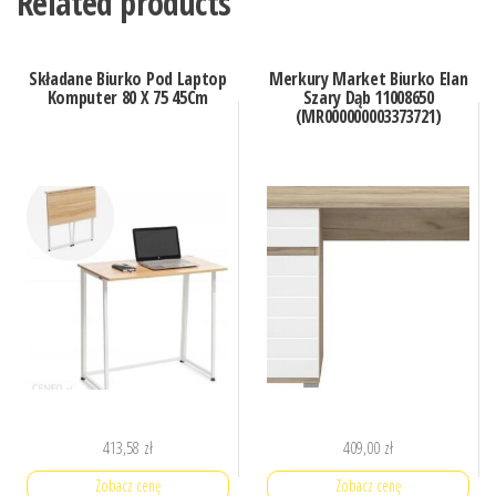
Related products
Składane Biurko Pod Laptop
Merkury Market Biurko Elan
Komputer 80 X 75 45Cm
Szary Dąb 11008650
(MR000000003373721)
413,58
zł
409,00
zł
Zobacz cenę
Zobacz cenę