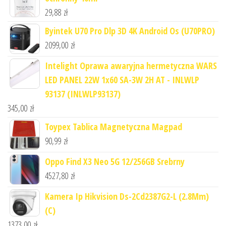
29,88
zł
Byintek U70 Pro Dlp 3D 4K Android Os (U70PRO)
2099,00
zł
Intelight Oprawa awaryjna hermetyczna WARS
LED PANEL 22W 1x60 SA-3W 2H AT - INLWLP
93137 (INLWLP93137)
345,00
zł
Toypex Tablica Magnetyczna Magpad
90,99
zł
Oppo Find X3 Neo 5G 12/256GB Srebrny
4527,80
zł
Kamera Ip Hikvision Ds-2Cd2387G2-L (2.8Mm)
(C)
1373,00
zł