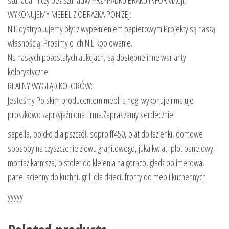
szufladami czy bez szufladW PRZYPADKU BRAKU INFORMACJI,
WYKONUJEMY MEBEL Z OBRAZKA PONIŻEJ:
NIE dystrybuujemy płyt z wypełnieniem papierowym.Projekty są naszą
własnością. Prosimy o ich NIE kopiowanie.
Na naszych pozostałych aukcjach, są dostępne inne warianty
kolorystyczne:
REALNY WYGLĄD KOLORÓW:
Jesteśmy Polskim producentem mebli a nogi wykonuje i maluje
proszkowo zaprzyjaźniona firma.Zapraszamy serdecznie
sapella, poidło dla pszczół, sopro ff450, blat do łazienki, domowe
sposoby na czyszczenie zlewu granitowego, juka kwiat, plot panelowy,
montaż karnisza, pistolet do klejenia na gorąco, gładz polimerowa,
panel scienny do kuchni, grill dla dzieci, fronty do mebli kuchennych
yyyyy