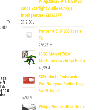
P-Dip25Fsr3-Ai1-G 5 Mpx
Cmos Starlight Audio Funkcje
Inteligentne (ZM25377)
ogrodowy
5512,00
zł
siatka
Panter 415101600 Totale
S2
266,26
zł
LEGO Marvel 76241
Mechaniczna zbroja Hulka
49,99
zł
58Products Podstawka
Waga
b-N
Pod Naczynia Podkochuję
 Tak
Się W Tobie!
] 10 G
alne
35,90
zł
0N)
Philips Neopix Ultra One +