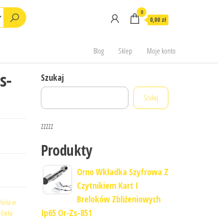
0
0,00 zł
Blog
Sklep
Moje konto
s-
Szukaj
Szukaj
zzzzz
Produkty
Orno Wkładka Szyfrowa Z
Czytnikiem Kart I
Breloków Zbliżeniowych
:
folia w
Ip65 Or-Zs-851
łówka