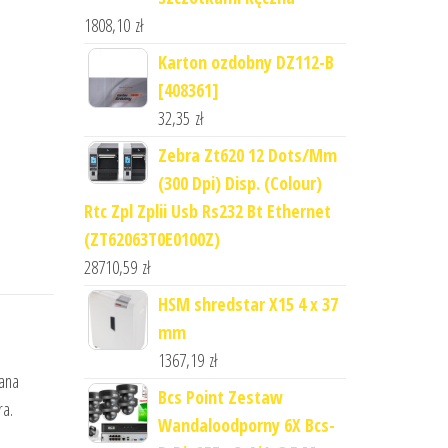
1808,10
zł
Karton ozdobny DZ112-B
[408361]
32,35
zł
Zebra Zt620 12 Dots/Mm
(300 Dpi) Disp. (Colour)
Rtc Zpl Zplii Usb Rs232 Bt Ethernet
(ZT62063T0E0100Z)
28710,59
zł
HSM shredstar X15 4 x 37
mm
1367,19
zł
lana
Bcs Point Zestaw
ra.
Wandaloodporny 6X Bcs-