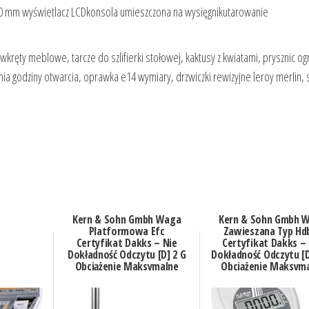
 mm wyświetlacz LCDkonsola umieszczona na wysięgnikutarowanie
 wkręty meblowe, tarcze do szlifierki stołowej, kaktusy z kwiatami, prysznic 
ia godziny otwarcia, oprawka e14 wymiary, drzwiczki rewizyjne leroy merlin, 
Kern & Sohn Gmbh Waga
Kern & Sohn Gmbh 
Platformowa Efc
Zawieszana Typ Hd
Certyfikat Dakks – Nie
Certyfikat Dakks –
Dokładność Odczytu [D] 2 G
Dokładność Odczytu [D
Obciążenie Maksymalne
Obciążenie Maksym
[Max] 30 Kg Powierzchnia
[Max] Kg (HDB10K1
Ważenia [Mm] 40