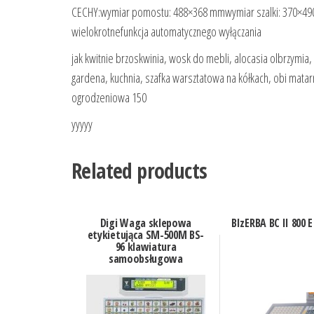
CECHY:wymiar pomostu: 488×368 mmwymiar szalki: 370×490
wielokrotnefunkcja automatycznego wyłączania
jak kwitnie brzoskwinia, wosk do mebli, alocasia olbrzymia,
gardena, kuchnia, szafka warsztatowa na kółkach, obi matarn
ogrodzeniowa 150
yyyyy
Related products
Digi Waga sklepowa
BIzERBA BC II 800 E
etykietująca SM-500M BS-
96 klawiatura
samoobsługowa