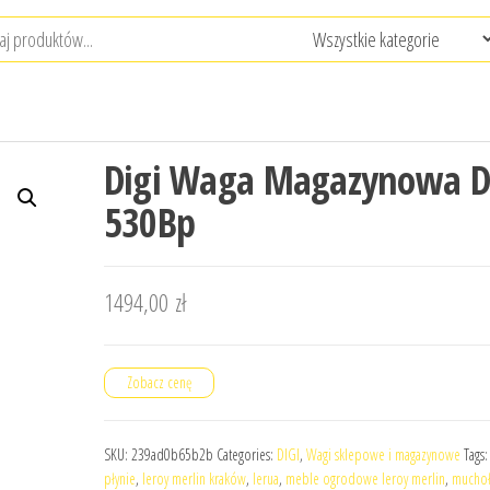
Digi Waga Magazynowa D
530Bp
1494,00
zł
Zobacz cenę
SKU:
239ad0b65b2b
Categories:
DIGI
,
Wagi sklepowe i magazynowe
Tags
płynie
,
leroy merlin kraków
,
lerua
,
meble ogrodowe leroy merlin
,
mucho