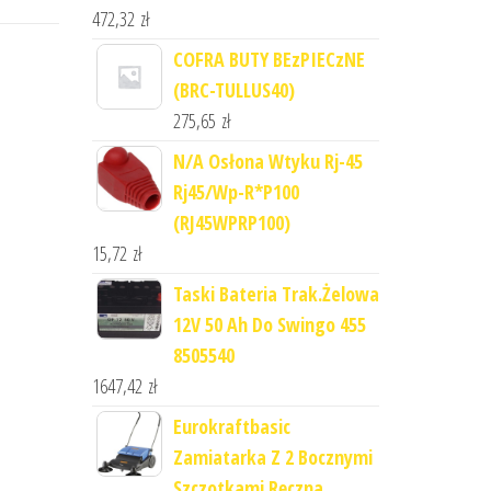
472,32
zł
COFRA BUTY BEzPIECzNE
(BRC-TULLUS40)
275,65
zł
N/A Osłona Wtyku Rj-45
Rj45/Wp-R*P100
(RJ45WPRP100)
15,72
zł
Taski Bateria Trak.Żelowa
12V 50 Ah Do Swingo 455
8505540
1647,42
zł
Eurokraftbasic
Zamiatarka Z 2 Bocznymi
Szczotkami Ręczna