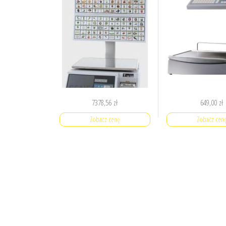
7378,56
zł
649,00
zł
Zobacz cenę
Zobacz cen