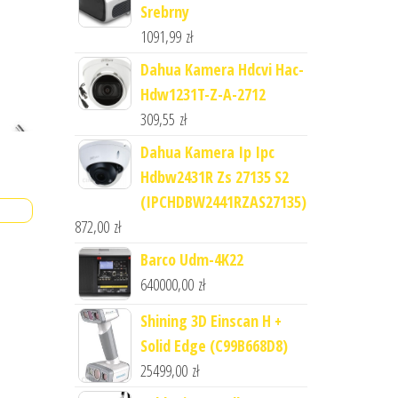
Srebrny
1091,99
zł
Dahua Kamera Hdcvi Hac-
Hdw1231T-Z-A-2712
309,55
zł
Dahua Kamera Ip Ipc
Hdbw2431R Zs 27135 S2
(IPCHDBW2441RZAS27135)
872,00
zł
Barco Udm-4K22
640000,00
zł
Shining 3D Einscan H +
Solid Edge (C99B668D8)
25499,00
zł