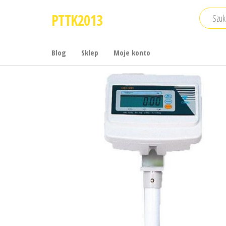
Przejdź
PTTK2013
do
treści
Blog
Sklep
Moje konto