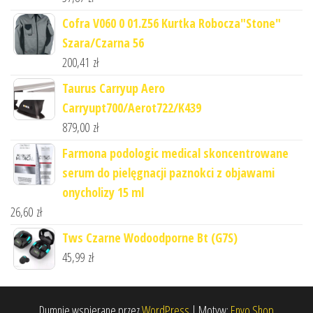
Cofra V060 0 01.Z56 Kurtka Robocza"Stone"
Szara/Czarna 56
200,41
zł
Taurus Carryup Aero
Carryupt700/Aerot722/K439
879,00
zł
Farmona podologic medical skoncentrowane
serum do pielęgnacji paznokci z objawami
onycholizy 15 ml
26,60
zł
Tws Czarne Wodoodporne Bt (G7S)
45,99
zł
Dumnie wspierane przez
WordPress
|
Motyw:
Envo Shop