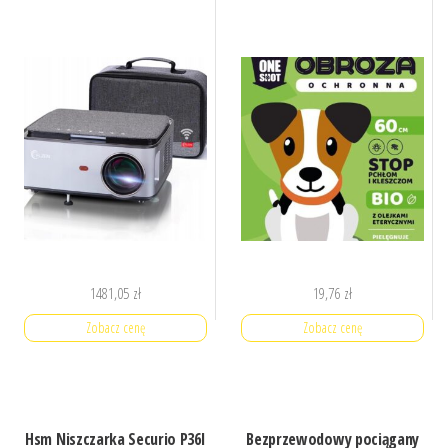
1481,05
zł
19,76
zł
Zobacz cenę
Zobacz cenę
Hsm Niszczarka Securio P36I
Bezprzewodowy pociągany