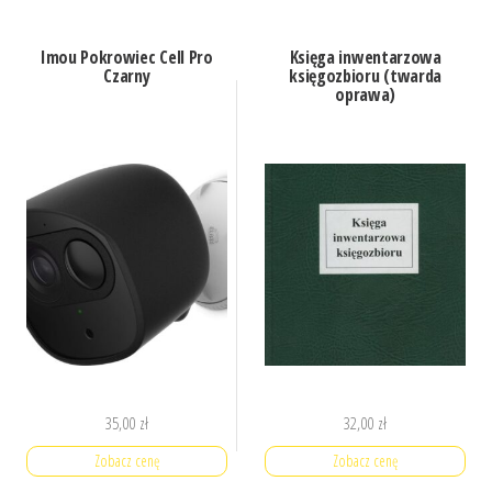
Imou Pokrowiec Cell Pro
Księga inwentarzowa
Czarny
księgozbioru (twarda
oprawa)
35,00
zł
32,00
zł
Zobacz cenę
Zobacz cenę