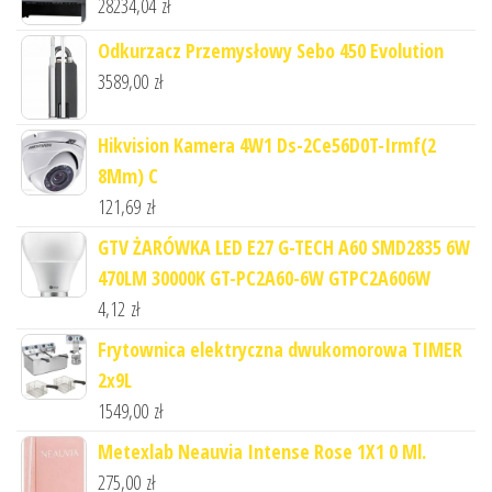
28234,04
zł
Odkurzacz Przemysłowy Sebo 450 Evolution
3589,00
zł
Hikvision Kamera 4W1 Ds-2Ce56D0T-Irmf(2
8Mm) C
121,69
zł
GTV ŻARÓWKA LED E27 G-TECH A60 SMD2835 6W
470LM 30000K GT-PC2A60-6W GTPC2A606W
4,12
zł
Frytownica elektryczna dwukomorowa TIMER
2x9L
1549,00
zł
Metexlab Neauvia Intense Rose 1X1 0 Ml.
275,00
zł