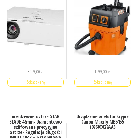
3609,00
zł
1099,00
zł
Zobacz cenę
Zobacz cenę
nierdzewne ostrze STAR
Urządzenie wielofunkcyjne
BLADE 46mm- Diamentowo
Canon Maxify MB5155
szlifowane precyzyjne
(0960C029AA)
ostrze- Regulacja długości
Multi-Click – 6 stopniowa