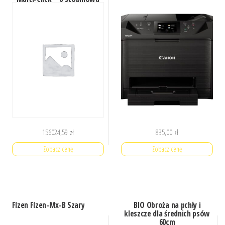
regulacja długości cięcia z
blokadą pozycji w zakresie
od 0.7 – 3mm- Nowy mocny
156024,59
zł
835,00
zł
Zobacz cenę
Zobacz cenę
Flzen Flzen-Mx-B Szary
BIO Obroża na pchły i
kleszcze dla średnich psów
60cm