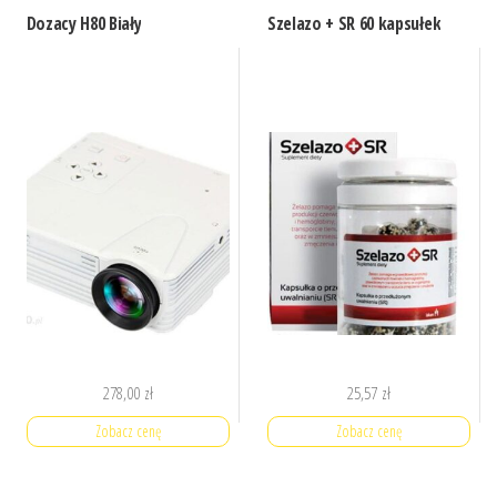
Dozacy H80 Biały
Szelazo + SR 60 kapsułek
278,00
zł
25,57
zł
Zobacz cenę
Zobacz cenę