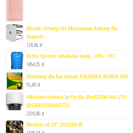
Wizelec Uchwyt Do Mocowania Kamery Na
Słupach -
128,06
zł
Refox System odsalania wody , ODS - 817
1454,35
zł
Witaminy dla kur niosek POLFAMIX AVIMIX 5KG
55,49
zł
Hikvision Kamera Ip Ptz Ds-2De5225W-Ae3 (T5)
(DS2DE5225WAE3T5)
2339,80
zł
Monitor LG 27" 27UL550-W
1348,04
zł