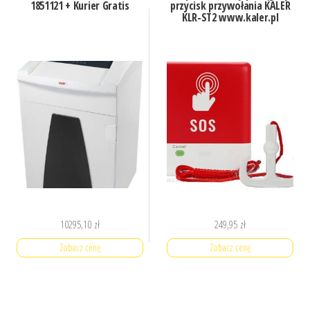
1851121 + Kurier Gratis
przycisk przywołania KALER
KLR-ST2 www.kaler.pl
10295,10
zł
249,95
zł
Zobacz cenę
Zobacz cenę