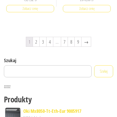
Zobacz cenę
Zobacz cenę
1
2
3
4
…
7
8
9
→
Szukaj
Szukaj
zzzzz
Produkty
Oki Mx8050-Tt-Eth-Eur 9005917