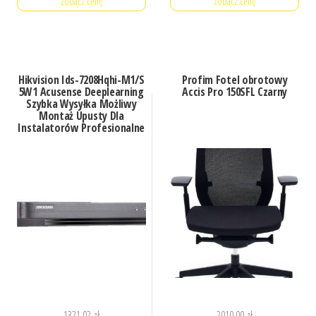
Zobacz cenę
Zobacz cenę
Hikvision Ids-7208Hqhi-M1/S
Profim Fotel obrotowy
5W1 Acusense Deeplearning
Accis Pro 150SFL Czarny
Szybka Wysyłka Możliwy
Montaż Upusty Dla
Instalatorów Profesjonalne
Doradztwo!
1321,02
zł
2010,00
zł