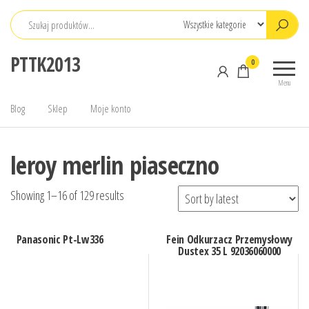
Przejdź
do
treści
PTTK2013
0
Menu
Blog
Sklep
Moje konto
leroy merlin piaseczno
Showing 1–16 of 129 results
Panasonic Pt-Lw336
Fein Odkurzacz Przemysłowy
Dustex 35 L 92036060000