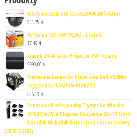
Hikvision Ezviz C4S (Cscv220A052Wfr4Mm)
553,75
zł
H7 Vision 12V 55W PX26d - 2 sztuki
17,49
zł
Xiaomi Mi 4K Laser Projector 150'' Czarny
9990,00
zł
Primezone Lampa Do Projektora Dell 4100Mp
Oryg Bańka (LAMP75601OBZM)
856,13
zł
Panasonic Profesjonalny Trymer Do Włosów
(6100 Obr/Min Długości Strzyżenia 0.8–15 Mm 6
Nasadek Wskaźnik Baterii Led) Czarno Srebrny
(ER1512K801)