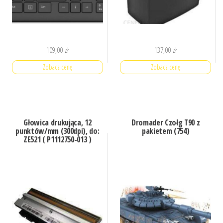
109,00
zł
137,00
zł
Zobacz cenę
Zobacz cenę
Głowica drukująca, 12
Dromader Czołg T90 z
punktów/mm (300dpi), do:
pakietem (754)
ZE521 ( P1112750-013 )