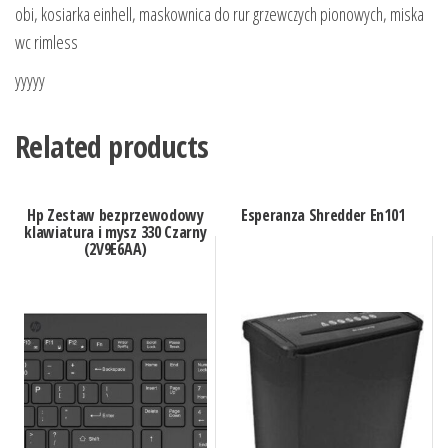
obi, kosiarka einhell, maskownica do rur grzewczych pionowych, miska
wc rimless
yyyyy
Related products
Hp Zestaw bezprzewodowy
Esperanza Shredder En101
klawiatura i mysz 330 Czarny
(2V9E6AA)