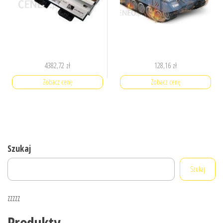
4382,72
zł
128,16
zł
Zobacz cenę
Zobacz cenę
Szukaj
Szukaj
zzzzz
Produkty