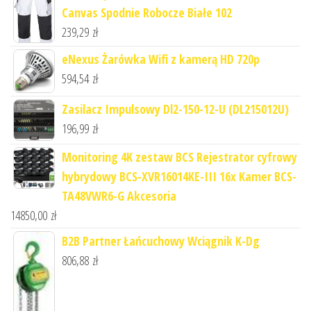
Canvas Spodnie Robocze Białe 102
239,29
zł
eNexus Żarówka Wifi z kamerą HD 720p
594,54
zł
Zasilacz Impulsowy Dl2-150-12-U (DL215012U)
196,99
zł
Monitoring 4K zestaw BCS Rejestrator cyfrowy
hybrydowy BCS-XVR16014KE-III 16x Kamer BCS-
TA48VWR6-G Akcesoria
14850,00
zł
B2B Partner Łańcuchowy Wciągnik K-Dg
806,88
zł