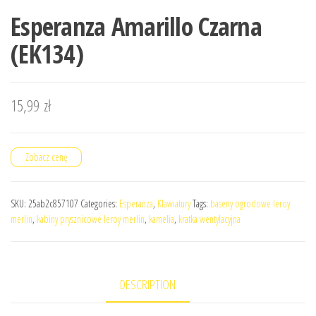
Esperanza Amarillo Czarna
(EK134)
15,99
zł
Zobacz cenę
SKU:
25ab2c857107
Categories:
Esperanza
,
Klawiatury
Tags:
baseny ogrodowe leroy
merlin
,
kabiny prysznicowe leroy merlin
,
kamelia
,
kratka wentylacyjna
DESCRIPTION