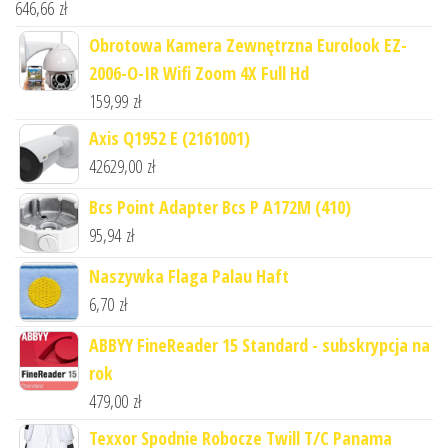
646,66
zł
Obrotowa Kamera Zewnętrzna Eurolook EZ-
2006-O-IR Wifi Zoom 4X Full Hd
159,99
zł
Axis Q1952 E (2161001)
42629,00
zł
Bcs Point Adapter Bcs P A172M (410)
95,94
zł
Naszywka Flaga Palau Haft
6,70
zł
ABBYY FineReader 15 Standard - subskrypcja na
rok
479,00
zł
Texxor Spodnie Robocze Twill T/C Panama