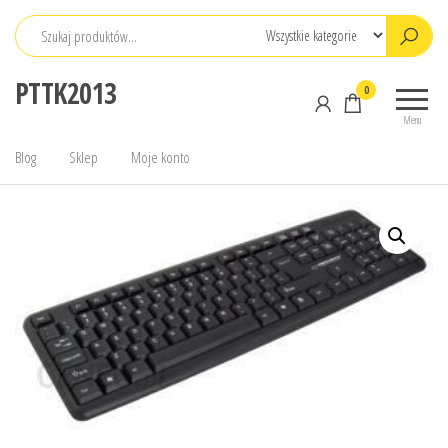
Przejdź
do
treści
PTTK2013
0
Menu
Blog
Sklep
Moje konto