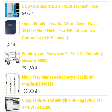
DOLFOS DOLMIX BO Z PROBIOTYKIEM 10KG
89,95
zł
Opus Okładka Twarda O.Hard Cover Classic
304X212Mm / Niebieska 10Par Rozprawa
Doktorska (A4+ Pionowa)
96,87
zł
Eurokraftpro Podwozie Ze Stali Na Półpalety
Nośność 500Kg
2890,50
zł
Nedo Przymiar teleskopowy mEssfix 4m
mm/inch F480113
1334,00
zł
Urządzenie wielofunkcyjne HP PageWide Pro
477DW (D3Q20B)