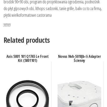
brodzik 90×90 obi, program do projektowania ogrodzenia, podnośnik
do płyt gipsowych obi, lithops sadzonki, tanie grille, baliv co to za firmą,
płytki wielkoformatowe castorama
yyyyy
Related products
Axis 5801 101 Q1765 Le Front
Novus Nvb-5010Jb-Ii Adapter
Kit (5801101)
Ścienny