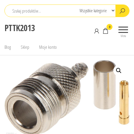
Przejdź
do
treści
PTTK2013
0
Menu
Blog
Sklep
Moje konto