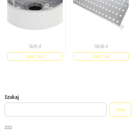
56,95
zł
160,00
zł
Zobacz cenę
Zobacz cenę
Szukaj
Szukaj
zzzzz