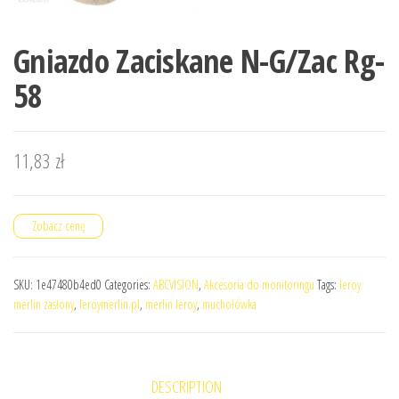
Gniazdo Zaciskane N-G/Zac Rg-
58
11,83
zł
Zobacz cenę
SKU:
1e47480b4ed0
Categories:
ABCVISION
,
Akcesoria do monitoringu
Tags:
leroy
merlin zasłony
,
leroymerlin.pl
,
merlin leroy
,
muchołówka
DESCRIPTION