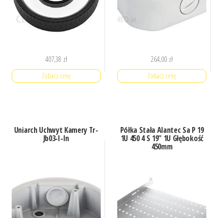
407,38
zł
264,00
zł
Zobacz cenę
Zobacz cenę
Uniarch Uchwyt Kamery Tr-
Półka Stała Alantec Sa P 19
Jb03-I-In
1U 450 4 S 19″ 1U Głębokość
450mm