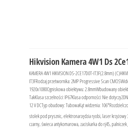
Hikvision Kamera 4W1 Ds 2Ce
KAMERA 4W1 HIKVISION DS-2CE17D0T-IT3F(2.8mm) (C)HIKV
IT3FRodzaj przetwornika: 2MP Progressive Scan CMOSWido
1920x1080Ogniskowa obiektywu: 2.8mmWbudowany obiektyw:
TakKlasa szczelności: IP67Klasa odporności: Nie dotyczy2
12 V DCTyp obudowy: TubowaKąt widzenia: 106°Rozdzielczo
stolek pod prysznic, elektronarzędzia ryobi, laser krzyżowy
czarny, świeca antykomarowa, zaciskarka do rj45, palnicze