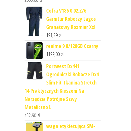
Cofra V186 0 02.Z/6
Garnitur Roboczy Lagos
Granatowy Rozmiar Xxl
191,29
zł
realme 9 8/128GB Czarny
1199,00
zł
Portwest Dx441
Ogrodniczki Robocze Dx4
Slim Fit Tkanina Stretch
14 Praktycznych Kieszeni Na
Narzędzia Potrójne Szwy
Metaliczno L
432,90
zł
waga etykietująca SM-