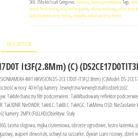
SKU:
358e4dc1cca9
Categories:
Hikvision
,
Kamery przemysłowe
Tags:
ceme
lamele leroy merlin
,
leroy merlin gdańsk
,
okleina meblowa
,
pellet leroy m
szafki kuchenne leroy merlin
,
umywalka nablatowa leroy merlin
DESCRIPTION
17D0T It3F(2.8Mm) (C) (DS2CE17D0TIT3
ISIONKAMERA 4W1 HIKVISION DS-2CE17D0T-IT3F(2.8mm) (C)Model: DS-2CE1
czność w nocy: 40 mTyp kamery: Zewnętrzna/wewnętrznaRozdzielczość:
 TakMechaniczny filtr podczerwieni : TakWbudowany reflektor podczerwien
DNR: Tak3DNR: NieDWDR: TakHLC: TakBLC: TakAGC: TakMenu OSD: NieZasilanie 
ść kamery: 2MPX (FULLHD)Obiektyw: Stały
 360, tasma slizgowa, myjka.cisnieniowa, obrzeże ogrodowe, lustro łazienka, p
k gazowy, wapień dewoński, uchwyt na suszarke, dywan szaro rozowy, dzień n