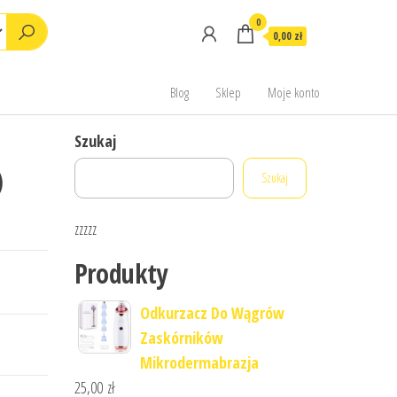
0
0,00 zł
Blog
Sklep
Moje konto
Szukaj
)
Szukaj
zzzzz
Produkty
Odkurzacz Do Wągrów
Zaskórników
Mikrodermabrazja
25,00
zł