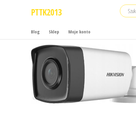
Przejdź
PTTK2013
do
treści
Blog
Sklep
Moje konto