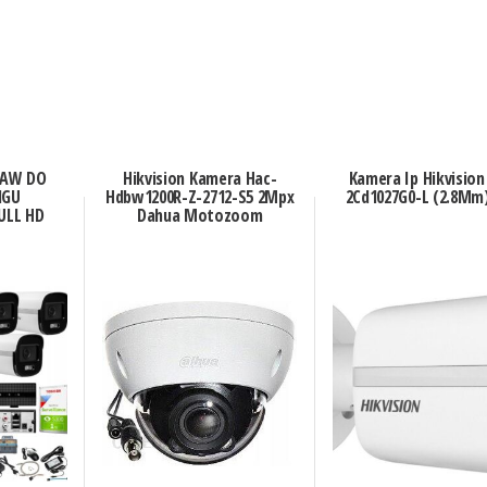
TAW DO
Hikvision Kamera Hac-
Kamera Ip Hikvision
NGU
Hdbw1200R-Z-2712-S5 2Mpx
2Cd1027G0-L (2.8Mm)
ULL HD
Dahua Motozoom