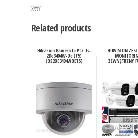
yyyyy
Related products
Hikvision Kamera Ip Ptz Ds-
HIKVISION ZES
2De3404W-De (T5)
MONITORI
(DS2DE3404WDET5)
ZEWNĘTRZNY F