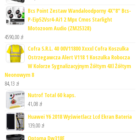
Bcs Point Zestaw Wandaloodporny 4X"8" Bcs-
P-Eip52Vsr4-Ai1 2 Mpx Cmos Starlight
Motozoom Audio (ZM25328)
4590,00
zł
Cofra S.R.L. 40 00V11800 Xxxxl Cofra Koszulka
Ostrzegawcza Alert V118 1 Koszulka Robocza
W Kolorze Sygnalizacyjnym Żółtym 4Xl Żółtym
Neonowym 8
84,13
zł
Nutrof Total 60 kaps.
41,08
zł
Huawei Y6 2018 Wyświetlacz Lcd Ekran Bateria
139,00
zł
Optoma Dw318E