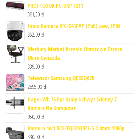
PROFI COOK PC-DKP 1211
381,20
zł
Imou Kamera IPC-S41FAP (PoE) zew, IP66
352,99
zł
Merkury Market Krzesło Obrotowe Estera
Moro Gwiazda
339,00
zł
Telewizor Samsung QE55Q67B
2895,00
zł
Hagor Wh 75 Fpc Stały Uchwyt Ścienny Z
Komorą Na Komputer
950,00
zł
Kamera 4w1 BCS-TQ3203IR3-G 2.8mm 1080p
330,00
zł