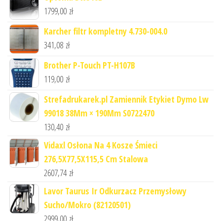
1799,00
zł
Karcher filtr kompletny 4.730-004.0
341,08
zł
Brother P-Touch PT-H107B
119,00
zł
Strefadrukarek.pl Zamiennik Etykiet Dymo Lw
99018 38Mm × 190Mm S0722470
130,40
zł
Vidaxl Osłona Na 4 Kosze Śmieci
276,5X77,5X115,5 Cm Stalowa
2607,74
zł
Lavor Taurus Ir Odkurzacz Przemysłowy
Sucho/Mokro (82120501)
2999,00
zł