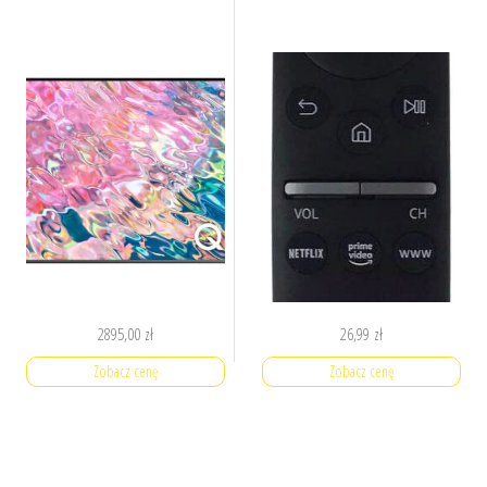
2895,00
zł
26,99
zł
Zobacz cenę
Zobacz cenę