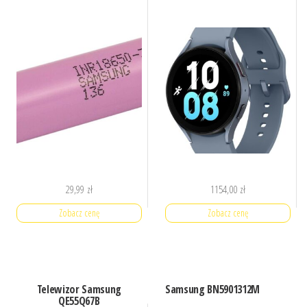
29,99
zł
1154,00
zł
Zobacz cenę
Zobacz cenę
Telewizor Samsung
Samsung BN5901312M
QE55Q67B