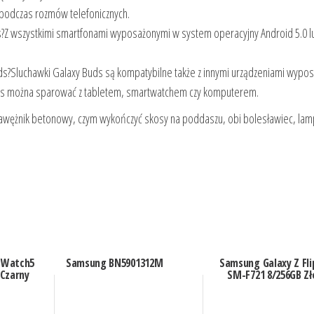
i podczas rozmów telefonicznych.
s?Z wszystkimi smartfonami wyposażonymi w system operacyjny Android 5.0 l
ds?Sluchawki Galaxy Buds są kompatybilne także z innymi urządzeniami wypo
Buds można sparować z tabletem, smartwatchem czy komputerem.
, krawężnik betonowy, czym wykończyć skosy na poddaszu, obi bolesławiec, la
 Watch5
Samsung BN5901312M
Samsung Galaxy Z Fli
Czarny
SM-F721 8/256GB Zł