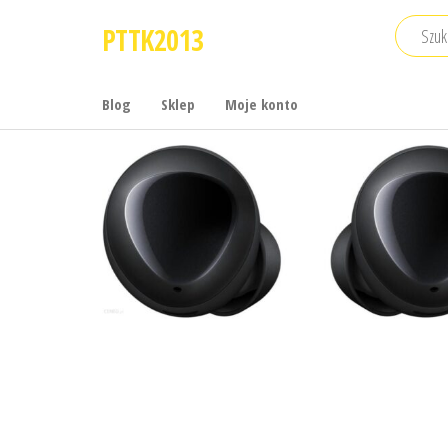
Przejdź
PTTK2013
do
treści
Blog
Sklep
Moje konto