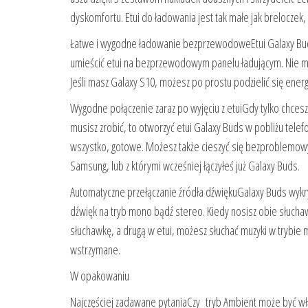
dyskomfortu. Etui do ładowania jest tak małe jak breloczek, 
Łatwe i wygodne ładowanie bezprzewodoweEtui Galaxy Bud
umieścić etui na bezprzewodowym panelu ładującym. Nie mus
Jeśli masz Galaxy S10, możesz po prostu podzielić się ener
Wygodne połączenie zaraz po wyjęciu z etuiGdy tylko chcesz
musisz zrobić, to otworzyć etui Galaxy Buds w pobliżu telefo
wszystko, gotowe. Możesz także cieszyć się bezproblemow
Samsung, lub z którymi wcześniej łączyłeś już Galaxy Buds.
Automatyczne przełączanie źródła dźwiękuGalaxy Buds wykrywa
dźwięk na tryb mono bądź stereo. Kiedy nosisz obie słucha
słuchawkę, a drugą w etui, możesz słuchać muzyki w trybie 
wstrzymane.
W opakowaniu
Najczęściej zadawane pytaniaCzy tryb Ambient może być włą