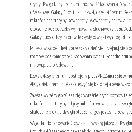
Czysty dźwięk klasy premium i możliwość ładowania Power
dźwiękowe. Galaxy Buds to słuchawki, dzięki którym możes
mikrofon adaptacyjny, zewnętrzny i wewnętrzny sprawia, że
otoczenie bez potrzeby wyjmowania słuchawek z uszu. Dodatk
Galaxy Buds odkryj naprawdę czysty dźwięk i wygodę, które
Muzyka w każdej chwili, przez cały dzieńNie przejmuj się ł
rozmów bez konieczności ładowania baterii. Ponadto etui ma
martwiąc się o ładowanie.
Dźwięk klasy premium dostrojony przez AKGZanurz się w muz
AKG, dzięki czemu możesz cieszyć się bardziej zrównoważo
Zawsze wyraźny głosCiesz się z wyraźniejszych rozmów tele
mikrofon adaptacyjny – łączy mikrofon wewnętrzny i zewnętrz
skutecznie blokuje dźwięki otoczenia, gdy jesteś na zewnąt
Wygoda i dopasowanieCiesz się najwyższą jakością dźwięk
uszu dzięki 3 zestawom nakładek dousznych i skrzydełek. L