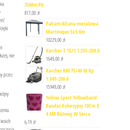
nia
35Mm Pb
y
817,00
zł
zeć
Palram Altana metalowa
zięki
Martinique 5x3,6m
10229,00
zł
in
Karcher T 15/1 1.355-200.0
użej, nie
1649,00
zł
Karcher KM 75/40 W Bp
ny przez
1.049-206.0
15949,00
zł
wójny
Yellow Sport Yellowband
Bandaż Kohezyjny 10Cm X
zeniu.
4 5M Różowy W Serca
Twoich
6,19
zł
 poczucia