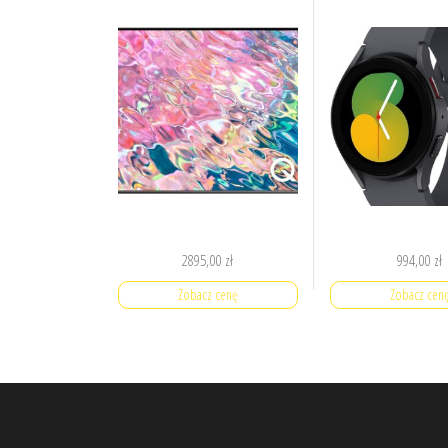
2895,00
zł
994,00
zł
Zobacz cenę
Zobacz cen