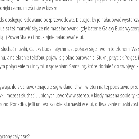
dzięki czemu mieści się w kieszeni.
s obsługuje ładowanie bezprzewodowe. Dlatego, by je naładować wystarcz
isz też martwić się, że nie masz ładowarki, gdy baterie Galaxy Buds wyczerp
gią (PowerShare) i indukcyjnie naładować etui.
 słuchać muzyki, Galaxy Buds natychmiast połączy się z Twoim telefonem. Wsz
nu, a na ekranie telefonu pojawi się okno parowania. Stuknij przycisk Połącz, i
ym połączeniem z innymi urządzeniami Samsung, które dodałeś do swojego k
ją, ile słuchawek znajduje się w danej chwili w etui i na tej podstawie prze
wki, możesz słuchać ulubionych utworów w stereo. A kiedy masz na sobie tylk
mono. Ponadto, jeśli umieścisz obie słuchawki w etui, odtwarzanie muzyki zost
czony cały czas?