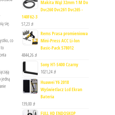
Makita Wąż 32mm 1 M Do
Dvc260 Dvc261 Dvc265 -
y
140F62-3
ią się.
57,23
zł
Rems Prasa promieniowa
ystko, co
Mini-Press ACC Li-lon
 to
Basic-Pack 578012
onta
4844,26
zł
Sony HT-S400 Czarny
1021,24
zł
łączają
o jedną
Huawei Y6 2018
anie
Wyświetlacz Lcd Ekran
Bateria
139,00
zł
FULL HD ENDOSKOP