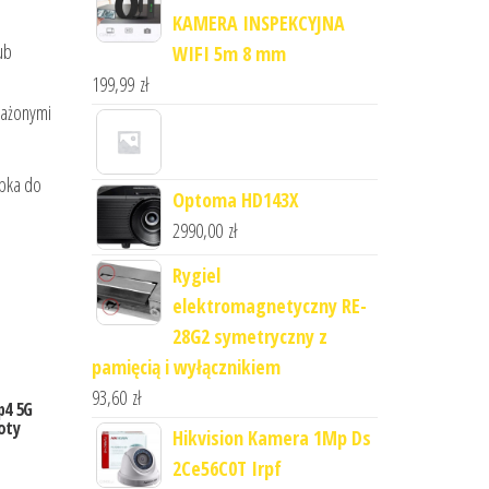
KAMERA INSPEKCYJNA
ub
WIFI 5m 8 mm
199,99
zł
sażonymi
mpka do
Optoma HD143X
2990,00
zł
Rygiel
elektromagnetyczny RE-
28G2 symetryczny z
pamięcią i wyłącznikiem
93,60
zł
p4 5G
oty
Hikvision Kamera 1Mp Ds
2Ce56C0T Irpf