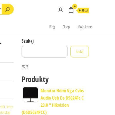
0
0,00 zł
Blog
Sklep
Moje konto
-
Szukaj
Szukaj
zzzzz
Produkty
Monitor Hdmi Vga Cvbs
Audio Usb Ds D5024Fc C
23.8 " Hikvision
rlin
,
leroy
(DSD5024FCC)
złotokap