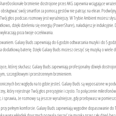
ShareDoskonałe brzmienie dostrojone przez AKG zapewnia wciągające wraże
z obsługiwać swój smartfon za pomocą gestów nie patrząc na ekran. Podwójn
 Twój głos podczas rozmowy jest wyraźniejszy. W Trybie Ambient możesz słys
owo, dzięki dzieleniu się energią (PowerShare), naładujesz je indukcyjnie. D
 wykraczają poza twoje oczekiwania.
adowaniem. Galaxy Buds zapewniają do 6 godzin odtwarzania muzyki i do 5 godz
 dodatkową baterię. Dzięki Galaxy Buds możesz cieszyć się muzyką o wiele dł
yce, której słuchasz. Galaxy Buds zapewniają profesjonalny dźwięk dostrojo
nym, szczegółowym i przestrzennym brzmieniem.
fonicznych bez względu na to gdzie jesteś. Galaxy Buds są wyposażone w pod
ny, który rejestruje Twój głos precyzyjnie i czysto. To połączenie mikrofonów
rz, i sprawia, że rozmowy są jeszcze wyraźniejsze, gdy przebywasz w pomieszc
u przy pełnym komforcie. Galaxy Buds zapewniają wygodne dopasowanie do 
ekka waga wkładek dousznych pozwala cieszyć się muzyką przez cały dzień bez