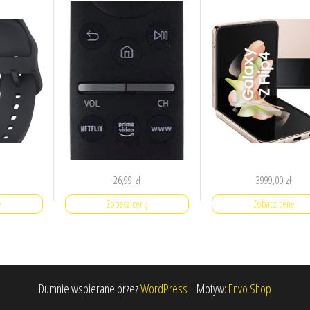
26,99
zł
3999,00
zł
ę
Zobacz cenę
Zobacz cenę
Dumnie wspierane przez
WordPress
|
Motyw:
Envo Shop