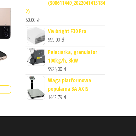
(300611449_2022041415184
2)
60,00
zł
Vivibright F30 Pro
999,00
zł
Peleciarka, granulator
100kg/h, 3kW
9926,00
zł
Waga platformowa
popularna BA AXIS
1442,79
zł