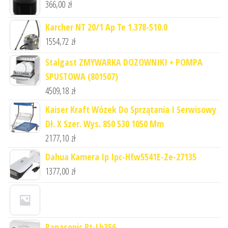
366,00
zł
Karcher NT 20/1 Ap Te 1.378-510.0
1554,72
zł
Stalgast ZMYWARKA DOZOWNIKI + POMPA
SPUSTOWA (801507)
4509,18
zł
Kaiser Kraft Wózek Do Sprzątania I Serwisowy
Dł. X Szer. Wys. 850 530 1050 Mm
2177,10
zł
Dahua Kamera Ip Ipc-Hfw5541E-Ze-27135
1377,00
zł
Panasonic Pt-Lb356