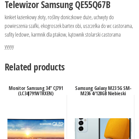
Telewizor Samsung QE55Q67B
kinkiet łazienkowy złoty, rośliny doniczkowe duże, uchwyty do
powieszenia szafki, ekogroszek bartex obi, uszczelka do wc castorama,
sufity ledowe, karmnik dla ptakow, kątownik stolarski castorama
yyyyy
Related products
Monitor Samsung 34” CJ791
Samsung Galaxy M23 5G SM-
(LC34J791WTRXEN)
M236 4/128GB Niebieski