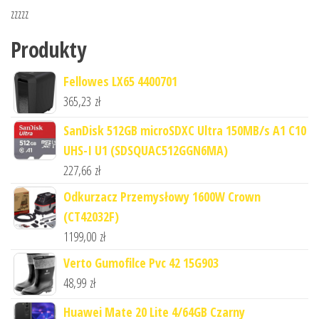
zzzzz
Produkty
Fellowes LX65 4400701
365,23
zł
SanDisk 512GB microSDXC Ultra 150MB/s A1 C10
UHS-I U1 (SDSQUAC512GGN6MA)
227,66
zł
Odkurzacz Przemysłowy 1600W Crown
(CT42032F)
1199,00
zł
Verto Gumofilce Pvc 42 15G903
48,99
zł
Huawei Mate 20 Lite 4/64GB Czarny