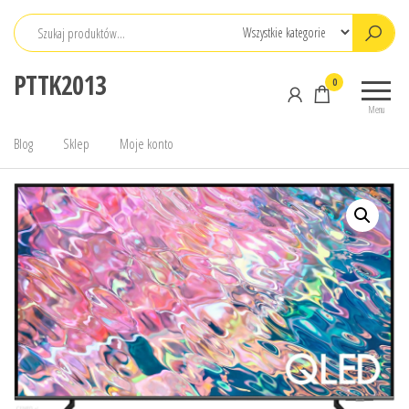
Przejdź
do
treści
PTTK2013
0
Menu
Blog
Sklep
Moje konto