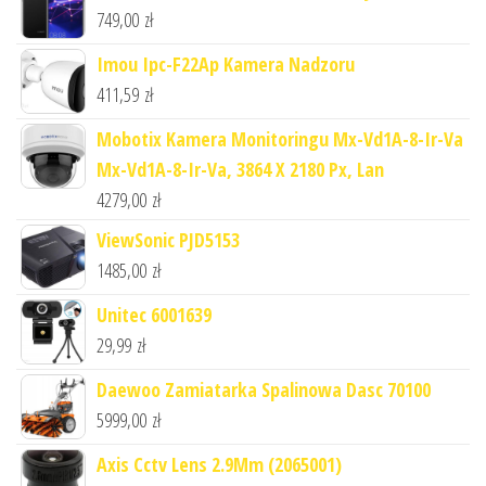
749,00
zł
Imou Ipc-F22Ap Kamera Nadzoru
411,59
zł
Mobotix Kamera Monitoringu Mx-Vd1A-8-Ir-Va
Mx-Vd1A-8-Ir-Va, 3864 X 2180 Px, Lan
4279,00
zł
ViewSonic PJD5153
1485,00
zł
Unitec 6001639
29,99
zł
Daewoo Zamiatarka Spalinowa Dasc 70100
5999,00
zł
Axis Cctv Lens 2.9Mm (2065001)