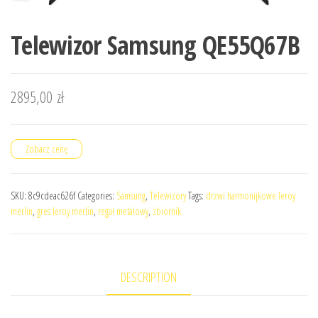
Telewizor Samsung QE55Q67B
2895,00
zł
Zobacz cenę
SKU:
8c9cdeac626f
Categories:
Samsung
,
Telewizory
Tags:
drzwi harmonijkowe leroy
merlin
,
gres leroy merlin
,
regał metalowy
,
zbiornik
DESCRIPTION