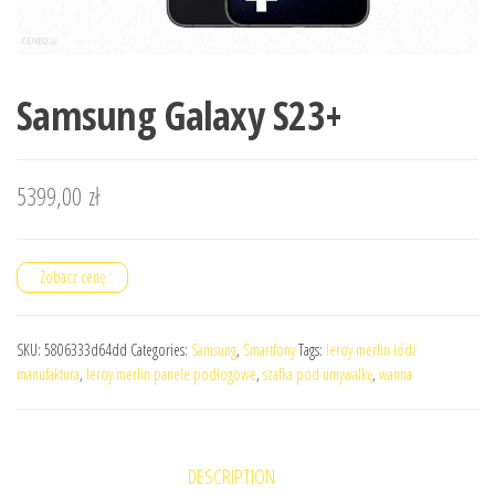
Samsung Galaxy S23+
5399,00
zł
Zobacz cenę
SKU:
5806333d64dd
Categories:
Samsung
,
Smartfony
Tags:
leroy merlin łódź
manufaktura
,
leroy merlin panele podłogowe
,
szafka pod umywalkę
,
wanna
DESCRIPTION