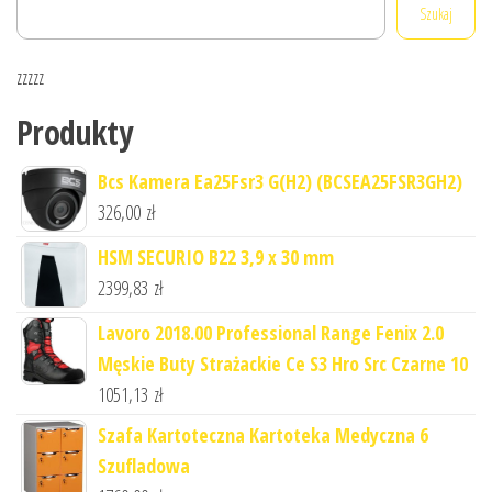
Szukaj
zzzzz
Produkty
Bcs Kamera Ea25Fsr3 G(H2) (BCSEA25FSR3GH2)
326,00
zł
HSM SECURIO B22 3,9 x 30 mm
2399,83
zł
Lavoro 2018.00 Professional Range Fenix 2.0
Męskie Buty Strażackie Ce S3 Hro Src Czarne 10
1051,13
zł
Szafa Kartoteczna Kartoteka Medyczna 6
Szufladowa