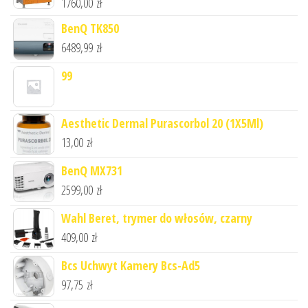
1760,00
zł
BenQ TK850
6489,99
zł
99
Aesthetic Dermal Purascorbol 20 (1X5Ml)
13,00
zł
BenQ MX731
2599,00
zł
Wahl Beret, trymer do włosów, czarny
409,00
zł
Bcs Uchwyt Kamery Bcs-Ad5
97,75
zł