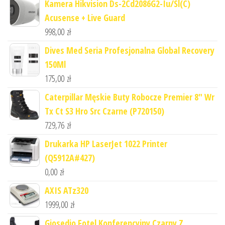
Kamera Hikvision Ds-2Cd2086G2-Iu/Sl(C)
Acusense + Live Guard
998,00
zł
Dives Med Seria Profesjonalna Global Recovery
150Ml
175,00
zł
Caterpillar Męskie Buty Robocze Premier 8" Wr
Tx Ct S3 Hro Src Czarne (P720150)
729,76
zł
Drukarka HP LaserJet 1022 Printer
(Q5912A#427)
0,00
zł
AXIS ATz320
1999,00
zł
Giosedio Fotel Konferencyjny Czarny Z