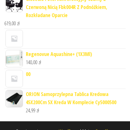
Czerwoną Nicią Fbk004R Z Podnóżkiem,
Rozkładane Oparcie
619,00
zł
Regenovue Aquashine+ (1X3Ml)
140,00
zł
00
ORION Samoprzylepna Tablica Kredowa
45X200Cm 5X Kreda W Komplecie Cy5000500
24,99
zł