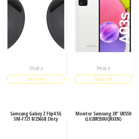
729,00
zł
799,00
zł
Zobacz cenę
Zobacz cenę
Samsung Galaxy Z Flip4 5G
Monitor Samsung 28” UR550
SM-F721 8/256GB Złoty
(LU28R550UQRXEN)