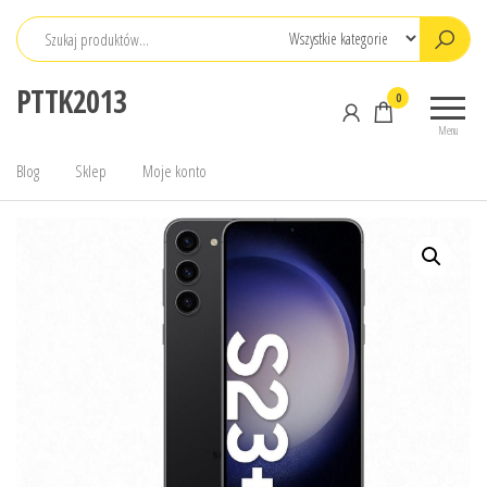
Przejdź
do
treści
PTTK2013
0
Menu
Blog
Sklep
Moje konto