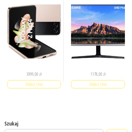
3999,00
zł
1178,00
zł
Zobacz cenę
Zobacz cenę
Szukaj