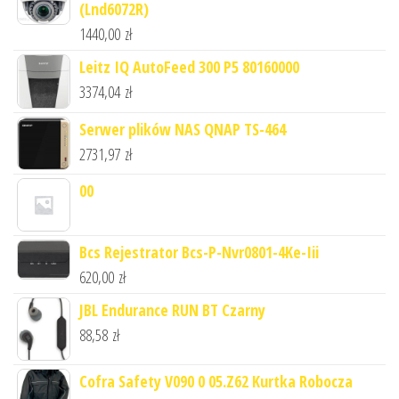
(Lnd6072R)
1440,00
zł
Leitz IQ AutoFeed 300 P5 80160000
3374,04
zł
Serwer plików NAS QNAP TS-464
2731,97
zł
00
Bcs Rejestrator Bcs-P-Nvr0801-4Ke-Iii
620,00
zł
JBL Endurance RUN BT Czarny
88,58
zł
Cofra Safety V090 0 05.Z62 Kurtka Robocza