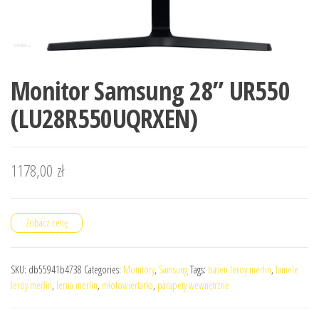
Monitor Samsung 28” UR550
(LU28R550UQRXEN)
1178,00
zł
Zobacz cenę
SKU:
db55941b4738
Categories:
Monitory
,
Samsung
Tags:
basen leroy merlin
,
lamele
leroy merlin
,
lerua merlin
,
młotowiertarka
,
parapety wewnętrzne