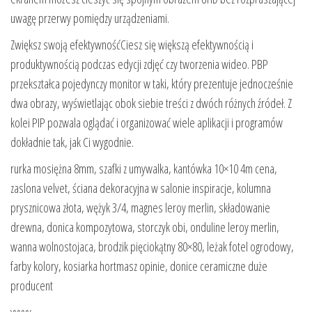
uwagę przerwy pomiędzy urządzeniami.
Zwiększ swoją efektywnośćCiesz się większą efektywnością i
produktywnością podczas edycji zdjęć czy tworzenia wideo. PBP
przekształca pojedynczy monitor w taki, który prezentuje jednocześnie
dwa obrazy, wyświetlając obok siebie treści z dwóch różnych źródeł. Z
kolei PIP pozwala oglądać i organizować wiele aplikacji i programów
dokładnie tak, jak Ci wygodnie.
rurka mosiężna 8mm, szafki z umywalka, kantówka 10×10 4m cena,
zaslona velvet, ściana dekoracyjna w salonie inspiracje, kolumna
prysznicowa złota, wężyk 3/4, magnes leroy merlin, składowanie
drewna, donica kompozytowa, storczyk obi, onduline leroy merlin,
wanna wolnostojaca, brodzik pięciokątny 80×80, leżak fotel ogrodowy,
farby kolory, kosiarka hortmasz opinie, donice ceramiczne duże
producent
yyyyy