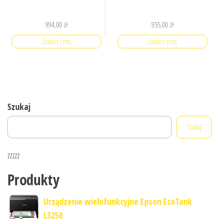
994,00
zł
955,00
zł
Zobacz cenę
Zobacz cenę
Szukaj
Szukaj
zzzzz
Produkty
Urządzenie wielofunkcyjne Epson EcoTank
L3250