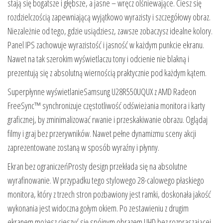
stają się bogatsze i głębsze, a jasne – wręcz olśniewające. Ciesz się
rozdzielczością zapewniającą wyjątkowo wyrazisty i szczegółowy obraz.
Niezależnie od tego, gdzie usiądziesz, zawsze zobaczysz idealne kolory.
Panel IPS zachowuje wyrazistość i jasność w każdym punkcie ekranu.
Nawet na tak szerokim wyświetlaczu tony i odcienie nie blakną i
prezentują się z absolutną wiernością praktycznie pod każdym kątem.
Superpłynne wyświetlanieSamsung U28R550UQUX z AMD Radeon
FreeSync™ synchronizuje częstotliwość odświeżania monitora i karty
graficznej, by zminimalizować rwanie i przeskakiwanie obrazu. Oglądaj
filmy i graj bez przerywników. Nawet pełne dynamizmu sceny akcji
zaprezentowane zostaną w sposób wyraźny i płynny.
Ekran bez ograniczeńProsty design przekłada się na absolutne
wyrafinowanie. W przypadku tego stylowego 28-calowego płaskiego
monitora, który z trzech stron pozbawiony jest ramki, doskonała jakość
wykonania jest widoczna gołym okiem. Po zestawieniu z drugim
ekranem możesz cieszyć się spójnym obrazem UHD bez rozpraszającej