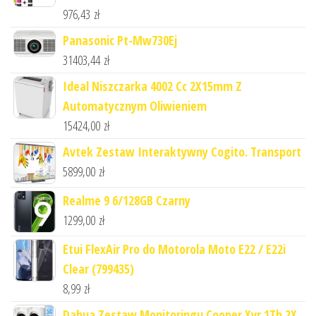
976,43
zł
Panasonic Pt-Mw730Ej
31403,44
zł
Ideal Niszczarka 4002 Cc 2X15mm Z
Automatycznym Oliwieniem
15424,00
zł
Avtek Zestaw Interaktywny Cogito. Transport
5899,00
zł
Realme 9 6/128GB Czarny
1299,00
zł
Etui FlexAir Pro do Motorola Moto E22 / E22i
Clear (799435)
8,99
zł
Dahua Zestaw Monitoringu Cooper Xvr 1Tb 2X