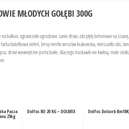
OWIE MŁODYCH GOŁĘBI 300G
ne na balkon, ograniczniki ogrodowe, tanie drzwi, obi płyty betonowe na ścianę
farba butelkowa zieleń, leroy merlin wroclaw krakowska, mieszadło obi, la
, drzwi wewnętrzne porta białe, dlaczego truskawki nie kwitną, male sloiki,
iem
zka Pasza
Dolfos BO 20 KG – DOLMIX
Dolfos Dolsorb Bm10
ranu 25kg