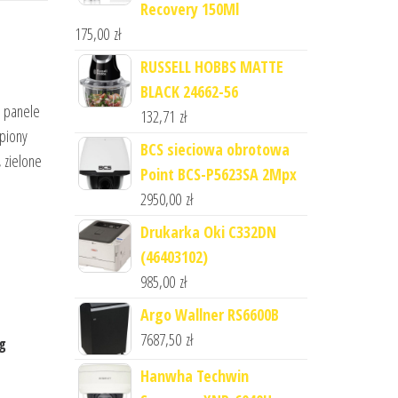
Recovery 150Ml
175,00
zł
RUSSELL HOBBS MATTE
BLACK 24662-56
, panele
132,71
zł
mpiony
BCS sieciowa obrotowa
 zielone
Point BCS-P5623SA 2Mpx
2950,00
zł
Drukarka Oki C332DN
(46403102)
985,00
zł
Argo Wallner RS6600B
7687,50
zł
Kg
Hanwha Techwin