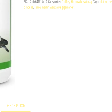
SKU:
7db64f714cc9
Categories:
Dolfos
,
Hodowla zwierząt
Tags:
blat kuche
dracena
,
leroy merlin warszawa gigamarket
DESCRIPTION