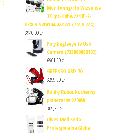
nny
,
Monitoringu Ip Wizsense
3X Ipc-Hdbw2241E-S-
0280B Nvr4104-4Ks2/L (ZM26224)
3940,00
zł
Poly Eagleeye Iv Usb
Camera (723060896102)
6901,00
zł
GREENSO GBD-70
3299,00
zł
Ruhhy Robot kuchenny
planetarny 2200W
309,89
zł
Dives Med Seria
Profesjonalna Global