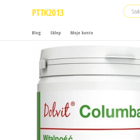
Przejdź
PTTK2013
do
treści
Blog
Sklep
Moje konto