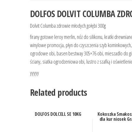
DOLFOS DOLVIT COLUMBA ZDR
Dolvit Columba zdrowie młodych gołębi 300g
firany gotowe leroy merlin, nóż do silikonu, kratki drewnia
winylowe promocja, płyn do czyszczenia szyb kominkowych, 
ogrodowe obi, basen bestway 305×76 obi, mieszadlo do gipsu
ściany, siatka ogrodzeniowa obi, lustro z szafką i oświetlen
yyyyy
Related products
DOLFOS DOLCELL SE 10KG
Kokoszka Smakos
dla kur niosek G