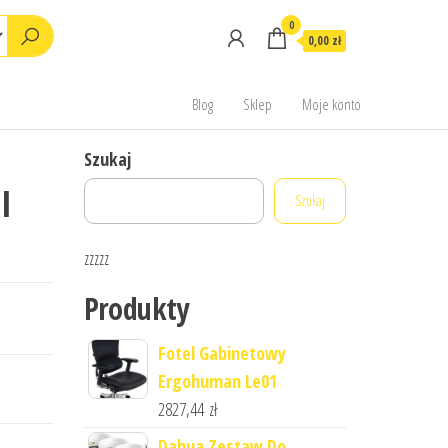
0
0,00 zł
Blog
Sklep
Moje konto
Szukaj
I
Szukaj
zzzzz
Produkty
Fotel Gabinetowy
Ergohuman Le01
2827,44
zł
Dahua Zestaw Do