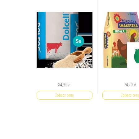
84,99
zł
74,20
zł
Zobacz cenę
Zobacz cen