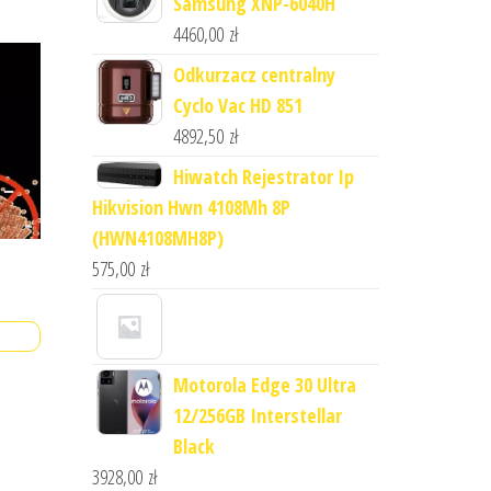
Samsung XNP-6040H
4460,00
zł
Odkurzacz centralny
Cyclo Vac HD 851
4892,50
zł
Hiwatch Rejestrator Ip
Hikvision Hwn 4108Mh 8P
(HWN4108MH8P)
575,00
zł
Motorola Edge 30 Ultra
12/256GB Interstellar
Black
3928,00
zł