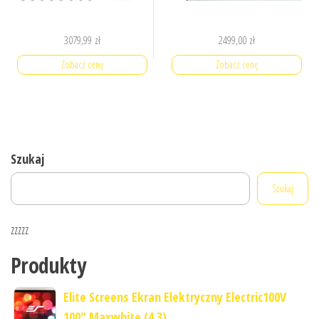
3079,99
zł
2499,00
zł
Zobacz cenę
Zobacz cenę
Szukaj
Szukaj
zzzzz
Produkty
Elite Screens Ekran Elektryczny Electric100V
100" Maxwhite (4 3)