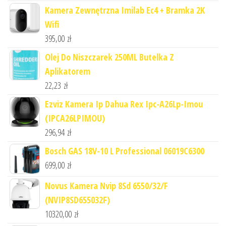
Kamera Zewnętrzna Imilab Ec4 + Bramka 2K
Wifi
395,00
zł
Olej Do Niszczarek 250ML Butelka Z
Aplikatorem
22,23
zł
Ezviz Kamera Ip Dahua Rex Ipc-A26Lp-Imou
(IPCA26LPIMOU)
296,94
zł
Bosch GAS 18V-10 L Professional 06019C6300
699,00
zł
Novus Kamera Nvip 8Sd 6550/32/F
(NVIP8SD655032F)
10320,00
zł