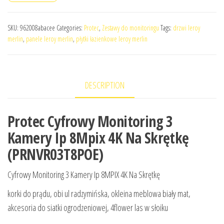
SKU:
962008abacee
Categories:
Protec
,
Zestawy do monitoringu
Tags:
drzwi leroy
merlin
,
panele leroy merlin
,
płytki łazienkowe leroy merlin
DESCRIPTION
Protec Cyfrowy Monitoring 3
Kamery Ip 8Mpix 4K Na Skrętkę
(PRNVR03T8POE)
Cyfrowy Monitoring 3 Kamery Ip 8MPIX 4K Na Skrętkę
korki do prądu, obi ul radzymińska, okleina meblowa biały mat,
akcesoria do siatki ogrodzeniowej, 4flower las w słoiku