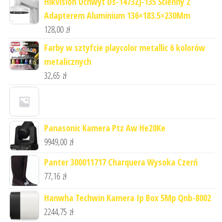
Hikvision Uchwyt Ds-1473Zj-135 Ścienny Z
Adapterem Aluminium 136×183.5×230Mm
128,00
zł
Farby w sztyfcie playcolor metallic 6 kolorów
metalicznych
32,65
zł
Panasonic Kamera Ptz Aw He20Ke
9949,00
zł
Panter 300011717 Charquera Wysoka Czerń
77,16
zł
Hanwha Techwin Kamera Ip Box 5Mp Qnb-8002
2244,75
zł