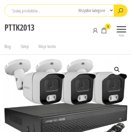
Przejdź
do
treści
PTTK2013
0
Menu
Blog
Sklep
Moje konto