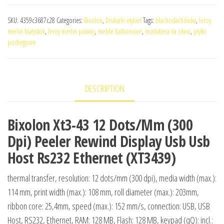
SKU:
4359c3687c28
Categories:
Bixolon
,
Drukarki etykiet
Tags:
blachodachówka
,
leroy
merlin białystok
,
leroy merlin puławy
,
meble balkonowe
,
moskitiera na okno
,
płytki
podłogowe
DESCRIPTION
Bixolon Xt3-43 12 Dots/Mm (300
Dpi) Peeler Rewind Display Usb Usb
Host Rs232 Ethernet (XT3439)
thermal transfer, resolution: 12 dots/mm (300 dpi), media width (max.):
114 mm, print width (max.): 108 mm, roll diameter (max.): 203mm,
ribbon core: 25,4mm, speed (max.): 152 mm/s, connection: USB, USB
Host, RS232, Ethernet, RAM: 128 MB, Flash: 128 MB, keypad (qQ): incl.: