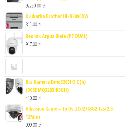
92250,00
zł
Drukarka Brother HL-B2080DW
815,00
zł
Reolink Argus Biała (PT DUAL)
917,00
zł
Bcs Kamera Dmq3203Ir3 G(Ii)
(BCSDMQ3203IR3GII)
430,00
zł
Hikvision Kamera Ip Ds-2Cd2743G2-Izs(2.8-
12Mm)
999,00
zł