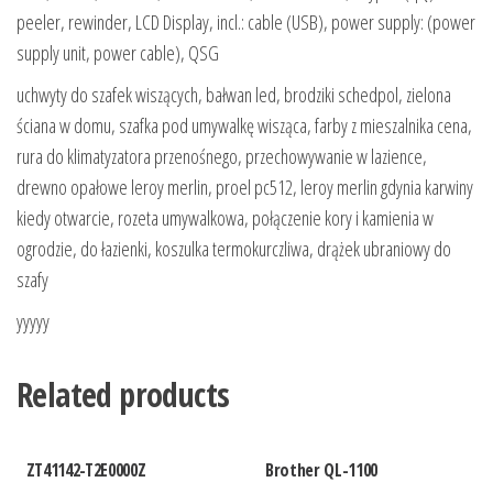
peeler, rewinder, LCD Display, incl.: cable (USB), power supply: (power
supply unit, power cable), QSG
uchwyty do szafek wiszących, bałwan led, brodziki schedpol, zielona
ściana w domu, szafka pod umywalkę wisząca, farby z mieszalnika cena,
rura do klimatyzatora przenośnego, przechowywanie w lazience,
drewno opałowe leroy merlin, proel pc512, leroy merlin gdynia karwiny
kiedy otwarcie, rozeta umywalkowa, połączenie kory i kamienia w
ogrodzie, do łazienki, koszulka termokurczliwa, drążek ubraniowy do
szafy
yyyyy
Related products
ZT41142-T2E0000Z
Brother QL-1100