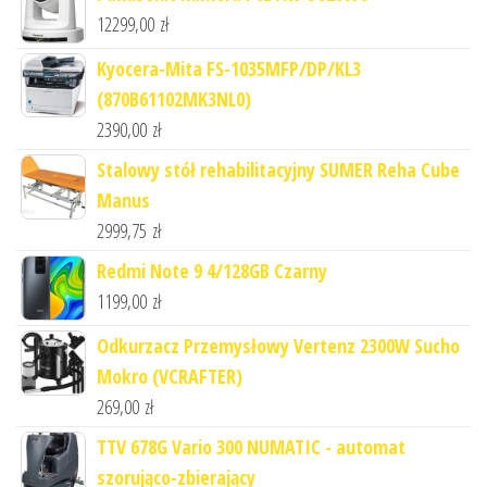
12299,00
zł
Kyocera-Mita FS-1035MFP/DP/KL3
(870B61102MK3NL0)
2390,00
zł
Stalowy stół rehabilitacyjny SUMER Reha Cube
Manus
2999,75
zł
Redmi Note 9 4/128GB Czarny
1199,00
zł
Odkurzacz Przemysłowy Vertenz 2300W Sucho
Mokro (VCRAFTER)
269,00
zł
TTV 678G Vario 300 NUMATIC - automat
szorująco-zbierający