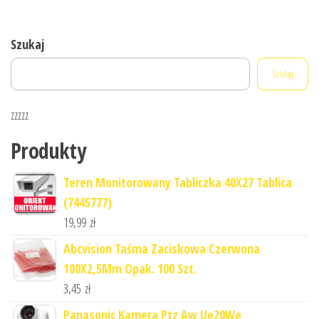
Szukaj
Szukaj
zzzzz
Produkty
Teren Monitorowany Tabliczka 40X27 Tablica
(7445777)
19,99
zł
Abcvision Taśma Zaciskowa Czerwona
100X2,5Mm Opak. 100 Szt.
3,45
zł
Panasonic Kamera Ptz Aw Ue20We