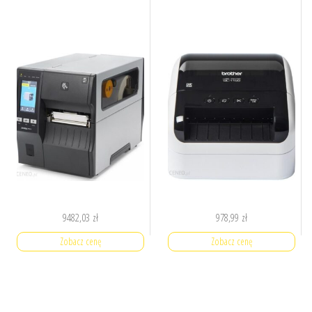
9482,03
zł
978,99
zł
Zobacz cenę
Zobacz cenę