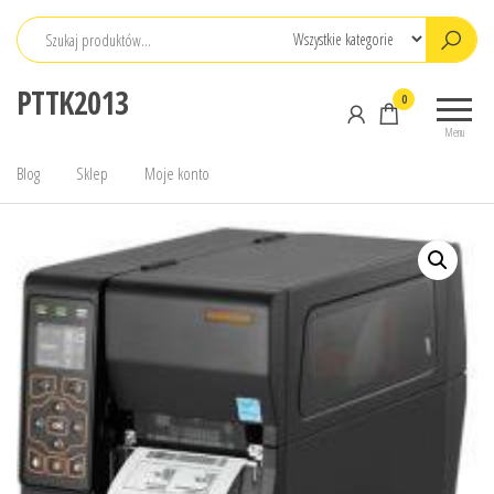
Przejdź
do
treści
PTTK2013
0
Menu
Blog
Sklep
Moje konto