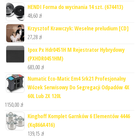
HENDI Forma do wycinania 14 szt. (674413)
48,60
zł
Krzysztof Krawczyk: Weselne preludium [CD]
27,28
zł
Ipox Px Hdr0451H M Rejestrator Hybrydowy
(PXHDR0451HM)
683,00
zł
Numatic Eco-Matic Em4 Srk21 Profesjonalny
Wózek Serwisowy Do Segregacji Odpadów 4X
60L Lub 2X 120L
1150,00
zł
Kinghoff Komplet Garnków 6 Elementów 4446
(Kq866A416)
139,15
zł