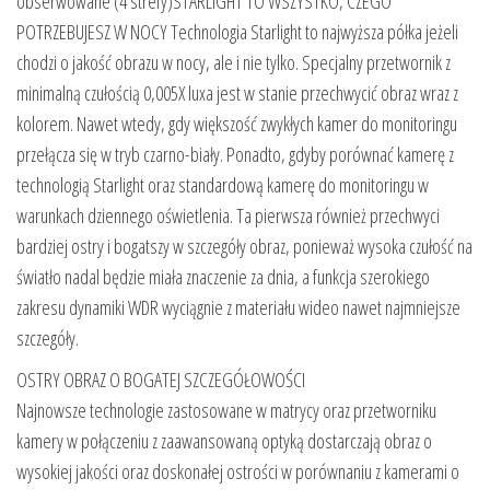
obserwowane (4 strefy)STARLIGHT TO WSZYSTKO, CZEGO
POTRZEBUJESZ W NOCY Technologia Starlight to najwyższa półka jeżeli
chodzi o jakość obrazu w nocy, ale i nie tylko. Specjalny przetwornik z
minimalną czułością 0,005X luxa jest w stanie przechwycić obraz wraz z
kolorem. Nawet wtedy, gdy większość zwykłych kamer do monitoringu
przełącza się w tryb czarno-biały. Ponadto, gdyby porównać kamerę z
technologią Starlight oraz standardową kamerę do monitoringu w
warunkach dziennego oświetlenia. Ta pierwsza również przechwyci
bardziej ostry i bogatszy w szczegóły obraz, ponieważ wysoka czułość na
światło nadal będzie miała znaczenie za dnia, a funkcja szerokiego
zakresu dynamiki WDR wyciągnie z materiału wideo nawet najmniejsze
szczegóły.
OSTRY OBRAZ O BOGATEJ SZCZEGÓŁOWOŚCI
Najnowsze technologie zastosowane w matrycy oraz przetworniku
kamery w połączeniu z zaawansowaną optyką dostarczają obraz o
wysokiej jakości oraz doskonałej ostrości w porównaniu z kamerami o