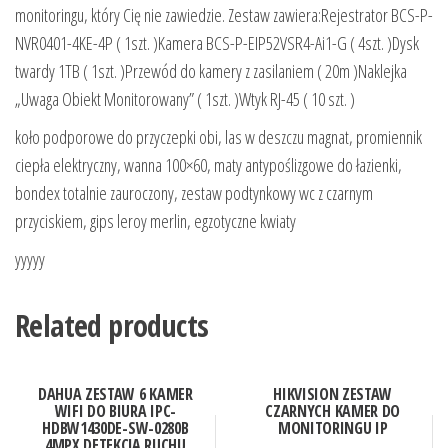
monitoringu, który Cię nie zawiedzie. Zestaw zawiera:Rejestrator BCS-P-
NVR0401-4KE-4P ( 1szt. )Kamera BCS-P-EIP52VSR4-Ai1-G ( 4szt. )Dysk
twardy 1TB ( 1szt. )Przewód do kamery z zasilaniem ( 20m )Naklejka
„Uwaga Obiekt Monitorowany” ( 1szt. )Wtyk RJ-45 ( 10 szt. )
koło podporowe do przyczepki obi, las w deszczu magnat, promiennik
ciepła elektryczny, wanna 100×60, maty antypoślizgowe do łazienki,
bondex totalnie zauroczony, zestaw podtynkowy wc z czarnym
przyciskiem, gips leroy merlin, egzotyczne kwiaty
yyyyy
Related products
DAHUA ZESTAW 6 KAMER
HIKVISION ZESTAW
WIFI DO BIURA IPC-
CZARNYCH KAMER DO
HDBW1430DE-SW-0280B
MONITORINGU IP
4MPX DETEKCJA RUCHU