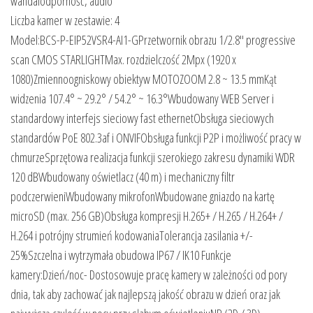
wandalodporność, audio
Liczba kamer w zestawie: 4
Model:BCS-P-EIP52VSR4-AI1-GPrzetwornik obrazu 1/2.8″ progressive
scan CMOS STARLIGHTMax. rozdzielczość 2Mpx (1920 x
1080)Zmiennoogniskowy obiektyw MOTOZOOM 2.8 ~ 13.5 mmKąt
widzenia 107.4° ~ 29.2° / 54.2° ~ 16.3°Wbudowany WEB Server i
standardowy interfejs sieciowy fast ethernetObsługa sieciowych
standardów PoE 802.3af i ONVIFObsługa funkcji P2P i możliwość pracy w
chmurzeSprzętowa realizacja funkcji szerokiego zakresu dynamiki WDR
120 dBWbudowany oświetlacz (40 m) i mechaniczny filtr
podczerwieniWbudowany mikrofonWbudowane gniazdo na kartę
microSD (max. 256 GB)Obsługa kompresji H.265+ / H.265 / H.264+ /
H.264 i potrójny strumień kodowaniaTolerancja zasilania +/-
25%Szczelna i wytrzymała obudowa IP67 / IK10 Funkcje
kamery:Dzień/noc- Dostosowuje pracę kamery w zależności od pory
dnia, tak aby zachować jak najlepszą jakość obrazu w dzień oraz jak