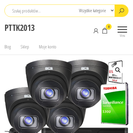
Przejdź
do
treści
PTTK2013
0
Menu
Blog
Sklep
Moje konto