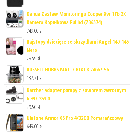
Dahua Zestaw Monitoringu Cooper Xvr 1Tb 2X
Kamera Kopułkowa Fullhd (Z36574)
749,00
zł
Rajstopy dziecięce ze skrzydłami Angel 140-146
Nero
29,59
zł
RUSSELL HOBBS MATTE BLACK 24662-56
132,71
zł
Karcher adapter pompy z zaworem zwrotnym
6.997-359.0
29,50
zł
Ulefone Armor X6 Pro 4/32GB Pomarańczowy
649,00
zł