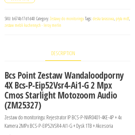
SKU:
b674b17d1d40
Category:
Zestawy do monitoringu
Tags:
deska tarasowa
,
płyta mdf
,
zestaw mebli kuchennych - leroy merlin
DESCRIPTION
Bcs Point Zestaw Wandaloodporny
4X Bcs-P-Eip52Vsr4-Ai1-G 2 Mpx
Cmos Starlight Motozoom Audio
(ZM25327)
Zestaw do monitoringu: Rejestrator IP BCS-P-NVR0401-4KE-4P + 4x
Kamera 2MPx BCS-P-EIP52VSR4-AI1-G + Dysk 1TB + Akcesoria