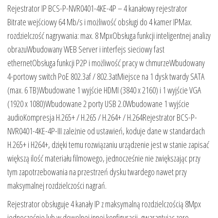
Rejestrator IP BCS-P-NVR0401-4KE-4P – 4 kanałowy rejestrator
Bitrate wejściowy 64 Mb/s i możliwość obsługi do 4 kamer IPMax.
rozdzielczość nagrywania: max. 8 MpxObsługa funkcji inteligentnej analizy
obrazuWbudowany WEB Server i interfejs sieciowy fast
ethernetObsługa funkcji P2P i możliwość pracy w chmurzeWbudowany
4-portowy switch PoE 802.3af / 802.3atMiejsce na 1 dysk twardy SATA
(max. 6 TB)Wbudowane 1 wyjście HDMI (3840 x 2160) i 1 wyjście VGA
(1920 x 1080)Wbudowane 2 porty USB 2.0Wbudowane 1 wyjście
audioKompresja H.265+ / H.265 / H.264+ / H.264Rejestrator BCS-P-
NVR0401-4KE-4P-III zależnie od ustawień, koduje dane w standardach
H.265+ i H264+, dzięki temu rozwiązaniu urządzenie jest w stanie zapisać
większą ilość materiału filmowego, jednocześnie nie zwiększając przy
tym zapotrzebowania na przestrzeń dysku twardego nawet przy
maksymalnej rozdzielczości nagrań.
Rejestrator obsługuje 4 kanały IP z maksymalną rozdzielczością 8Mpx
jednocześnie lub w dowolnej innej konfiguracji, gwarantując zero