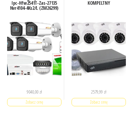
Ipc-Hfw2541T-Zas-27135
KOMPELTNY
Nvr4104-4Ks2/L (ZM26299)
9040,00
zł
2579,99
zł
Zobacz cenę
Zobacz cenę