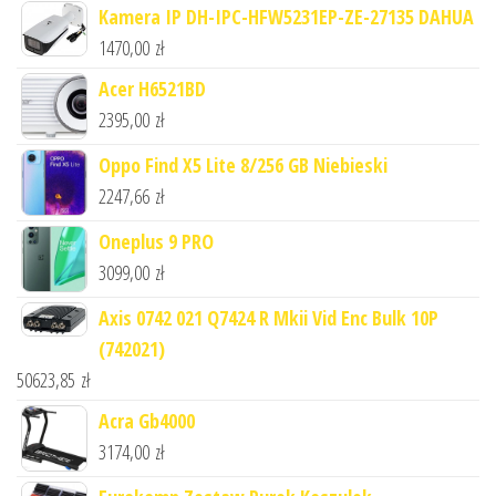
Kamera IP DH-IPC-HFW5231EP-ZE-27135 DAHUA
1470,00
zł
Acer H6521BD
2395,00
zł
Oppo Find X5 Lite 8/256 GB Niebieski
2247,66
zł
Oneplus 9 PRO
3099,00
zł
Axis 0742 021 Q7424 R Mkii Vid Enc Bulk 10P
(742021)
50623,85
zł
Acra Gb4000
3174,00
zł