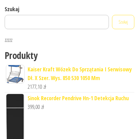
Szukaj
Szukaj
zzzzz
Produkty
Kaiser Kraft Wózek Do Sprzątania I Serwisowy
Dł. X Szer. Wys. 850 530 1050 Mm
2177,10
zł
Sinok Recorder Pendrive Hn-1 Detekcja Ruchu
399,00
zł