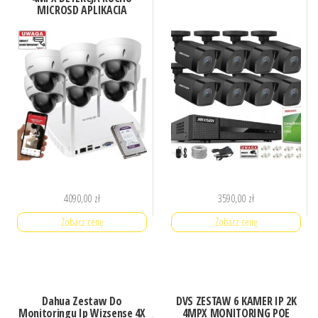
MICROSD APLIKACJA
4090,00
zł
3590,00
zł
Zobacz cenę
Zobacz cenę
Dahua Zestaw Do
DVS ZESTAW 6 KAMER IP 2K
Monitoringu Ip Wizsense 4X
4MPX MONITORING POE