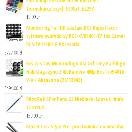
Eurokomp Zestaw Rurek Koszulek
Termokurczliwych 530Szt. E2298
19,99
zł
Monitoring Full HD zestaw BCS Rejestrator
cyfrowy hybrydowy BCS-XVR1601-IV 16x Kamer
BCS-TA12FR3-G Akcesoria
5727,00
zł
Bcs Zestaw Monitoringu Dla Ochrony Parkingu
Hali Magazynu Z 4X Kamera 4Mp Bcs-Tip5401Ir-
V-V + Akcesoria (ZM13048)
5494,00
zł
Pilot Refill For Pens G2 Niebieski Lopta 0 4mm
12 Sztuk
159,00
zł
Moser CeraStyle Pro, prostownica do włosów