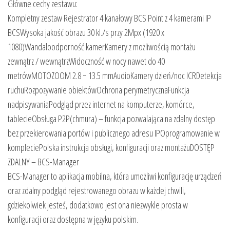
Główne cechy zestawu:
Kompletny zestaw Rejestrator 4 kanałowy BCS Point z 4 kamerami IP
BCSWysoka jakość obrazu 30 kl./s przy 2Mpx (1920 x
1080)Wandaloodporność kamerKamery z możliwością montażu
zewnątrz / wewnątrzWidoczność w nocy nawet do 40
metrówMOTOZOOM 2.8 ~ 13.5 mmAudioKamery dzień/noc ICRDetekcja
ruchuRozpozywanie obiektówOchrona perymetrycznaFunkcja
nadpisywaniaPodgląd przez internet na komputerze, komórce,
tablecieObsługa P2P(chmura) – funkcja pozwalająca na zdalny dostęp
bez przekierowania portów i publicznego adresu IPOprogramowanie w
kompleciePolska instrukcja obsługi, konfiguracji oraz montażuDOSTĘP
ZDALNY – BCS-Manager
BCS-Manager to aplikacja mobilna, która umożliwi konfigurację urządzeń
oraz zdalny podgląd rejestrowanego obrazu w każdej chwili,
gdziekolwiek jesteś, dodatkowo jest ona niezwykle prosta w
konfiguracji oraz dostępna w języku polskim.