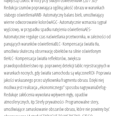
najwyższą czułość w nocy przy słabym oświetleniuNR (2D / 3D)-
Redukcja szumów poprawiająca ogólną jakość obrazu w warunkach
słabego oświetleniaAWB- Automatyczny balans bieli, umożliwiający
wierne odwzorowanie kolorówAGC- Automatycznie wzmacnia sygnał
wyjściowy, w przypadku spadku natężenia oświetleniaAES-
Automatycznie reguluje czas naświetlania przetwornika, w zależności od
panujących warunków oświetleniaBLC- Kompensacja światła tła,
umożliwia skuteczną obserwację obiektów na silnie oświetlonym
tleHLC- Kompensacja światła reflektorów, zwiększa
prawdopodobieństwo np. poprawnej detekcji tablic rejestracyjnych w
warunkach nocnych, gdy światła samochodu są włączoneROI- Poprawia
jakości wskazanego przez użytkownika fragmentu obrazu. Dzięki niej
możliwa jest realizacja „ekonomicznego” sposobu nagrywaniaDefog-
Redukuje zakłócenia wywołana wpływem mgły, opadów
atmosferycznych, itp.Strefy prywatności- Programowalne stery,
umożliwiające zamaskowanie obszarów obrazu, które nie powinny być