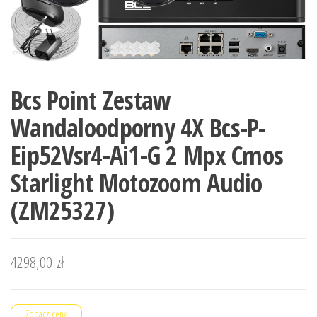
Bcs Point Zestaw
Wandaloodporny 4X Bcs-P-
Eip52Vsr4-Ai1-G 2 Mpx Cmos
Starlight Motozoom Audio
(ZM25327)
4298,00
zł
Zobacz cenę