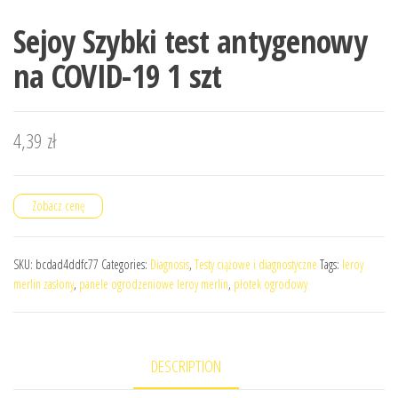
Sejoy Szybki test antygenowy
na COVID-19 1 szt
4,39
zł
Zobacz cenę
SKU:
bcdad4ddfc77
Categories:
Diagnosis
,
Testy ciążowe i diagnostyczne
Tags:
leroy
merlin zasłony
,
panele ogrodzeniowe leroy merlin
,
płotek ogrodowy
DESCRIPTION