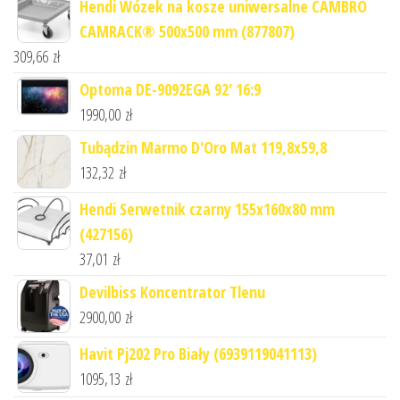
Hendi Wózek na kosze uniwersalne CAMBRO
CAMRACK® 500x500 mm (877807)
309,66
zł
Optoma DE-9092EGA 92' 16:9
1990,00
zł
Tubądzin Marmo D'Oro Mat 119,8x59,8
132,32
zł
Hendi Serwetnik czarny 155x160x80 mm
(427156)
37,01
zł
Devilbiss Koncentrator Tlenu
2900,00
zł
Havit Pj202 Pro Biały (6939119041113)
1095,13
zł