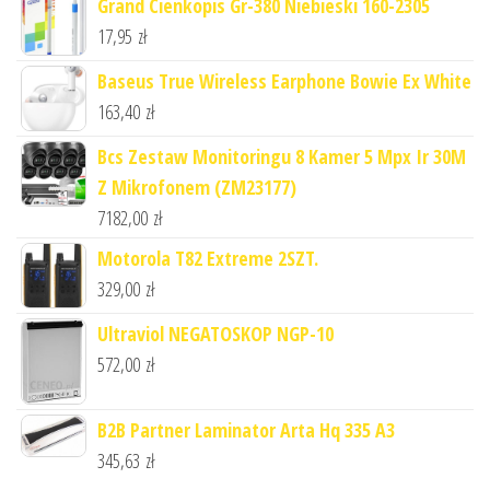
Grand Cienkopis Gr-380 Niebieski 160-2305
17,95
zł
Baseus True Wireless Earphone Bowie Ex White
163,40
zł
Bcs Zestaw Monitoringu 8 Kamer 5 Mpx Ir 30M
Z Mikrofonem (ZM23177)
7182,00
zł
Motorola T82 Extreme 2SZT.
329,00
zł
Ultraviol NEGATOSKOP NGP-10
572,00
zł
B2B Partner Laminator Arta Hq 335 A3
345,63
zł