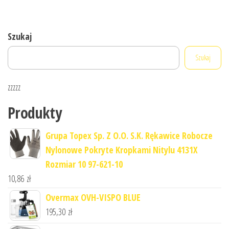
Szukaj
Szukaj
zzzzz
Produkty
Grupa Topex Sp. Z O.O. S.K. Rękawice Robocze
Nylonowe Pokryte Kropkami Nitylu 4131X
Rozmiar 10 97-621-10
10,86
zł
Overmax OVH-VISPO BLUE
195,30
zł