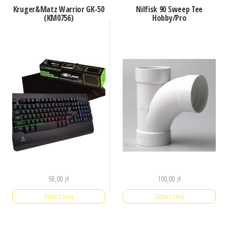
Kruger&Matz Warrior GK-50
Nilfisk 90 Sweep Tee
(KM0756)
Hobby/Pro
98,00
zł
100,00
zł
Zobacz cenę
Zobacz cenę