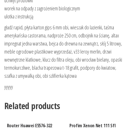
uchwyt probówki
worek na odpady z zagrożeniem biologicznym
ulotka z instrukcją
gładź rapid, płyta karton gips 6 mm obi, wieszak do lazienki, taśma
amerykańska castorama, nadproże 250 cm, odbojnik na ścianę, altax
impregnat jedna warstwa, bejca do drewna na zewnątrz, słój 5 litrowy,
meble ogrodowe plastikowe wyprzedaż, v33 leroy merlin, drzwi
wewnętrzne klatkowe, klucz do filtra oleju, obi wrocław bielany, opaski
termokurczliwe, blacha trapezowa t-18 grafit, podpory do kwiatow,
szafka z umywalką obi, obi szlifierka kątowa
yyyyy
Related products
Router Huawei E5576-322
Profim Xenon Net 111 Sfl