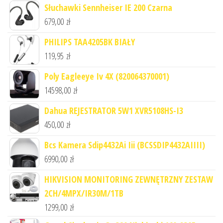
Słuchawki Sennheiser IE 200 Czarna
679,00
zł
PHILIPS TAA4205BK BIAŁY
119,95
zł
Poly Eagleeye Iv 4X (820064370001)
14598,00
zł
Dahua REJESTRATOR 5W1 XVR5108HS-I3
450,00
zł
Bcs Kamera Sdip4432Ai Iii (BCSSDIP4432AIIII)
6990,00
zł
HIKVISION MONITORING ZEWNĘTRZNY ZESTAW
2CH/4MPX/IR30M/1TB
1299,00
zł