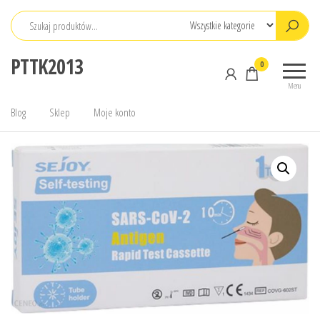
Przejdź
do
treści
PTTK2013
0
Menu
Blog
Sklep
Moje konto