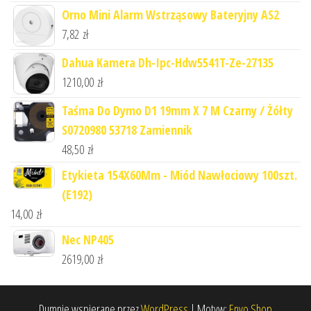
Orno Mini Alarm Wstrząsowy Bateryjny AS2
7,82
zł
Dahua Kamera Dh-Ipc-Hdw5541T-Ze-27135
1210,00
zł
Taśma Do Dymo D1 19mm X 7 M Czarny / Żółty
S0720980 53718 Zamiennik
48,50
zł
Etykieta 154X60Mm - Miód Nawłociowy 100szt.
(E192)
14,00
zł
Nec NP405
2619,00
zł
Dumnie wspierane przez
WordPress
|
Motyw:
Envo Shop