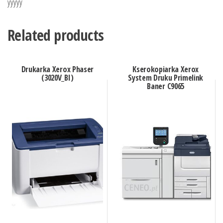
yyyyy
Related products
Drukarka Xerox Phaser
Kserokopiarka Xerox
(3020V_BI)
System Druku Primelink
Baner C9065