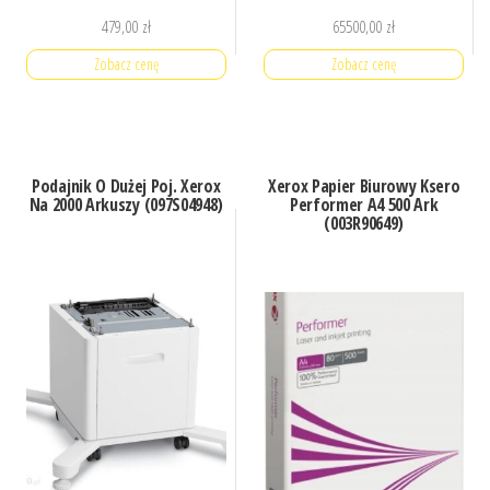
479,00
zł
65500,00
zł
Zobacz cenę
Zobacz cenę
Podajnik O Dużej Poj. Xerox
Xerox Papier Biurowy Ksero
Na 2000 Arkuszy (097S04948)
Performer A4 500 Ark
(003R90649)