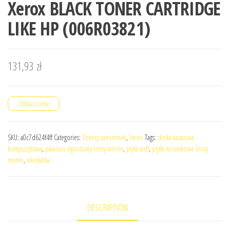
Xerox BLACK TONER CARTRIDGE
LIKE HP (006R03821)
131,93
zł
Zobacz cenę
SKU:
a0c7d624f4ff
Categories:
Tonery zamienniki
,
Xerox
Tags:
deska tarasowa
kompozytowa
,
pawilon ogrodowy leroy merlin
,
płyta mdf
,
płytki łazienkowe leroy
merlin
,
wkrętarka
DESCRIPTION