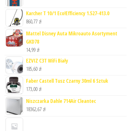
Karcher T 10/1 Eco!Efficiency 1.527-413.0
860,77
zł
Mattel Disney Auta Mikroauto Asortyment
GKD78
14,99
zł
EZVIZ C3T WiFi Biały
185,60
zł
Faber Castell Tusz Czarny 30ml 6 Sztuk
173,00
zł
Niszczarka Dahle 714Air Cleantec
18362,67
zł