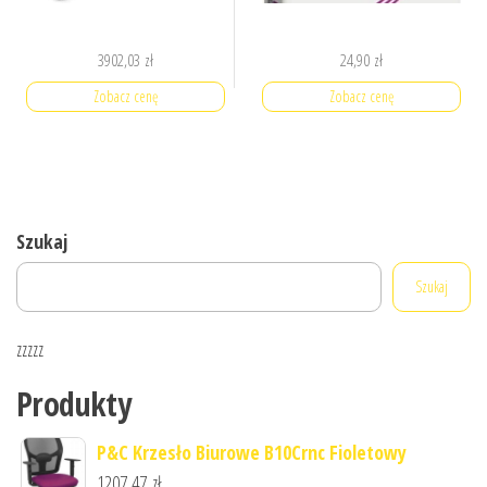
3902,03
zł
24,90
zł
Zobacz cenę
Zobacz cenę
Szukaj
Szukaj
zzzzz
Produkty
P&C Krzesło Biurowe B10Crnc Fioletowy
1207,47
zł