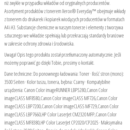
niż zwykle w przypadku wkładów od oryginalnych producentów.
Asortyment produktów z tonerem Xerox® Everyday™ obejmuje wkłady
z tonerem do drukarek i kopiarek wiodących producentów w formatach
A4 i A3. Substancje chemiczne w naszym tonerze i elementy z tworzywa
sztucznego we wkładzie spełniają lub przekraczają standardy branżowe
w zakresie ochrony zdrowia i środowiska.
Uwaga! Opis tego produktu został przetłumaczony automatycznie. Jeśli
możemy poprawić go dzięki Tobie, prosimy o kontakt.
Dane techniczne: Do ponownego ładowania: Toner · Ilość stron (mono):
3500 Seiten · Kolor tuszu, tonera, bębna: Czarny · Kompatybilne
urządzenia: Canon Color imageRUNNER LBP5280,Canon Color
imageCLASS MF8580,Canon Color imageCLASS MF726,Canon Color
imageCLASS LBP7200,Canon Color imageCLASS MF729,Canon Color
imageCLASS LBP7660,HP Color LaserJet CM2320 MFP,Canon Color
imageCLASS MF8380,HP Color LaserJet CP2020/CP2025 · Maksymalna