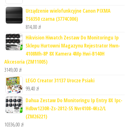
Urządzenie wielofunkcyjne Canon PIXMA
TS6350 czarna (3774C006)
814,00
zł
Hikvision Hiwatch Zestaw Do Monitoringu Ip
Sklepu Hurtowni Magazynu Rejestrator Hwn-
4108Mh-8P 8X Kamera 4Mp Hwi-B140H
Akcesoria (ZM11005)
3149,00
zł
LEGO Creator 31137 Urocze Psiaki
99,40
zł
Dahua Zestaw Do Monitoringu Ip Entry 8X Ipc-
Hdbw1230R-Zs-2812-S5 Nvr4108-4Ks2/L
(ZM26221)
10336,00
zł