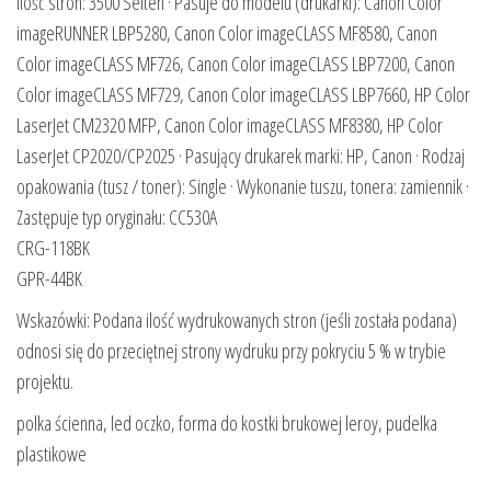
ilość stron: 3500 Seiten · Pasuje do modelu (drukarki): Canon Color
imageRUNNER LBP5280, Canon Color imageCLASS MF8580, Canon
Color imageCLASS MF726, Canon Color imageCLASS LBP7200, Canon
Color imageCLASS MF729, Canon Color imageCLASS LBP7660, HP Color
LaserJet CM2320 MFP, Canon Color imageCLASS MF8380, HP Color
LaserJet CP2020/CP2025 · Pasujący drukarek marki: HP, Canon · Rodzaj
opakowania (tusz / toner): Single · Wykonanie tuszu, tonera: zamiennik ·
Zastępuje typ oryginału: CC530A
CRG-118BK
GPR-44BK
Wskazówki: Podana ilość wydrukowanych stron (jeśli została podana)
odnosi się do przeciętnej strony wydruku przy pokryciu 5 % w trybie
projektu.
polka ścienna, led oczko, forma do kostki brukowej leroy, pudelka
plastikowe