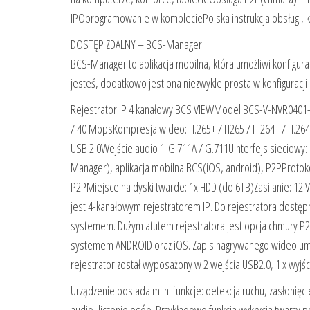
IPOprogramowanie w kompleciePolska instrukcja obsługi, ko
DOSTĘP ZDALNY – BCS-Manager
BCS-Manager to aplikacja mobilna, która umożliwi konfigura
jesteś, dodatkowo jest ona niezwykle prosta w konfiguracji
Rejestrator IP 4 kanałowy BCS VIEWModel BCS-V-NVR0401-4KE
/ 40 MbpsKompresja wideo: H.265+ / H265 / H.264+ / H.264
USB 2.0Wejście audio 1-G.711A / G.711UInterfejs sieciow
Manager), aplikacja mobilna BCS(iOS, android), P2PProtok
P2PMiejsce na dyski twarde: 1x HDD (do 6TB)Zasilanie:
jest 4-kanałowym rejestratorem IP. Do rejestratora dostę
systemem. Dużym atutem rejestratora jest opcja chmury P2
systemem ANDROID oraz iOS. Zapis nagrywanego wideo umo
rejestrator został wyposażony w 2 wejścia USB2.0, 1 x wyjśc
Urządzenie posiada m.in. funkcje: detekcja ruchu, zasłonięci