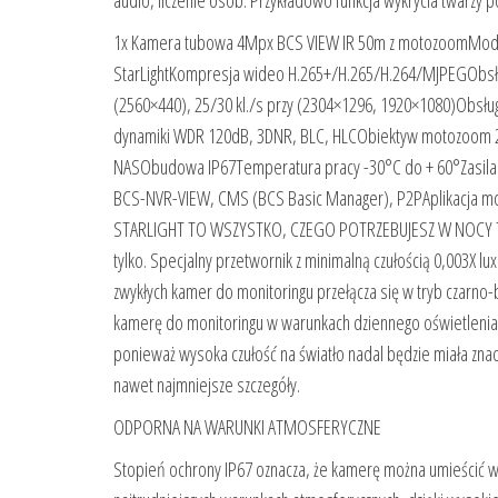
audio, liczenie osób. Przykładowo funkcja wykrycia twarzy
1x Kamera tubowa 4Mpx BCS VIEW IR 50m z motozoomMode
StarLightKompresja wideo H.265+/H.265/H.264/MJPEGObsług
(2560×440), 25/30 kl./s przy (2304×1296, 1920×1080)Obs
dynamiki WDR 120dB, 3DNR, BLC, HLCObiektyw motozoom 2.
NASObudowa IP67Temperatura pracy -30°C do + 60°Zasila
BCS-NVR-VIEW, CMS (BCS Basic Manager), P2PAplikacja mo
STARLIGHT TO WSZYSTKO, CZEGO POTRZEBUJESZ W NOCY Technol
tylko. Specjalny przetwornik z minimalną czułością 0,003X l
zwykłych kamer do monitoringu przełącza się w tryb czarno
kamerę do monitoringu w warunkach dziennego oświetlenia. 
ponieważ wysoka czułość na światło nadal będzie miała znac
nawet najmniejsze szczegóły.
ODPORNA NA WARUNKI ATMOSFERYCZNE
Stopień ochrony IP67 oznacza, że ​​kamerę można umieścić