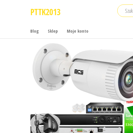
Przejdź
PTTK2013
do
treści
Blog
Sklep
Moje konto