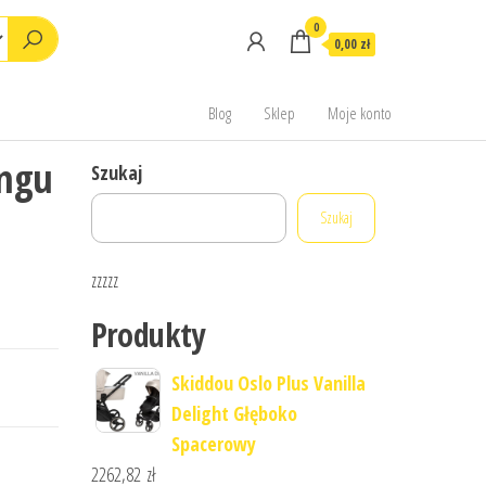
0
0,00 zł
Blog
Sklep
Moje konto
ingu
Szukaj
Szukaj
zzzzz
Produkty
Skiddou Oslo Plus Vanilla
Delight Głęboko
Spacerowy
2262,82
zł