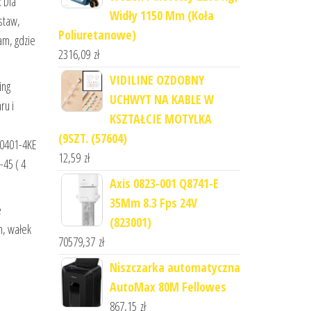
 Dla
Widły 1150 Mm (Koła
staw,
Poliuretanowe)
am, gdzie
2316,09
zł
VIDILINE OZDOBNY
ing
UCHWYT NA KABLE W
ru i
KSZTAŁCIE MOTYLKA
(9SZT. (57604)
R0401-4KE
12,59
zł
-45 ( 4
Axis 0823-001 Q8741-E
35Mm 8.3 Fps 24V
e
(823001)
n, wałek
70579,37
zł
Niszczarka automatyczna
AutoMax 80M Fellowes
867,15
zł