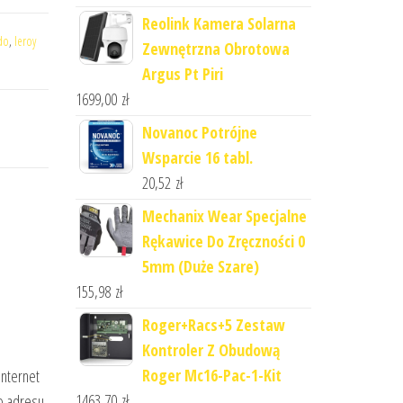
Reolink Kamera Solarna
do
,
leroy
Zewnętrzna Obrotowa
Argus Pt Piri
1699,00
zł
Novanoc Potrójne
Wsparcie 16 tabl.
20,52
zł
Mechanix Wear Specjalne
Rękawice Do Zręczności 0
5mm (Duże Szare)
155,98
zł
Roger+Racs+5 Zestaw
Kontroler Z Obudową
Roger Mc16-Pac-1-Kit
internet
1463,70
zł
o adresu