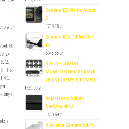
Kamera DJI Osmo Action
3
1758,28
zł
iekolwiek
Kamera BCS-TIP6401ITC-
III
/out: 80
6943,35
zł
SB: 2x
S (BCS
DVS ZESTAW DO
, HTTPS,
MONITORINGU 8 KAMER
01-4KE
ZEWNĘTRZNYCH KOMPLET
łym
1729,99
zł
efony z
Rejestrator Dahua
Nvr5216-4Ks2
1420,69
zł
tekcja
Hikvision Kamera Hd-Tvi