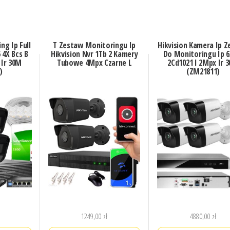
ng Ip Full
T Zestaw Monitoringu Ip
Hikvision Kamera Ip 
 4X Bcs B
Hikvision Nvr 1Tb 2 Kamery
Do Monitoringu Ip 6
 Ir 30M
Tubowe 4Mpx Czarne L
2Cd1021 I 2Mpx Ir 
)
(ZM21811)
1249,00
zł
4880,00
zł