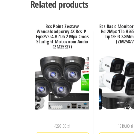
Related products
Bcs Point Zestaw
Bcs Basic Monitori
Wandaloodporny 4X Bcs-P-
Hd 2Mpx 1Tb H265
Eip52Vsr4-Ai1-G 2 Mpx Cmos
Tip12Fr3 2.8Mm
Starlight Motozoom Audio
(ZM25877
(ZM25327)
4298,00
zł
1319,00
zł