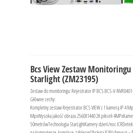
Bcs View Zestaw Monitoring
Starlight (ZM23195)
Zestaw do monitoringu: Rejestrator IP BCS BCS-V-NVR0401
Główne cechy:
Kompletny zestaw Rejestrator BCS VIEW z 1 kamerą IP 4
MpxWysoka jakość obrazu 2560X1440 2K pikseli 4MPxKamer
50metrówTechnologia StarLightKamery dzień/noc ICRDetekc
na komputerze, komórce, tablecieObsługa P2P(chmura) – fu