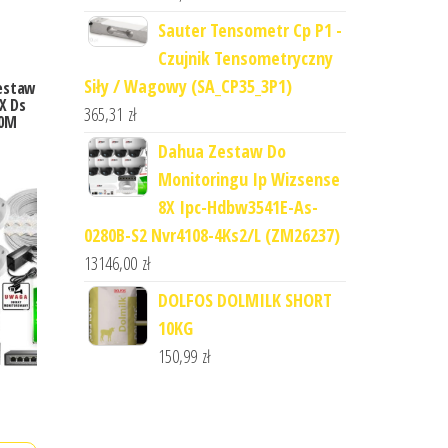
Sauter Tensometr Cp P1 -
Czujnik Tensometryczny
Siły / Wagowy (SA_CP35_3P1)
Zestaw
X Ds
365,31
zł
30M
Dahua Zestaw Do
Monitoringu Ip Wizsense
8X Ipc-Hdbw3541E-As-
0280B-S2 Nvr4108-4Ks2/L (ZM26237)
13146,00
zł
DOLFOS DOLMILK SHORT
10KG
150,99
zł