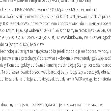
 pozwala na wyszukanie nagrań osoby której twarz mamy zapisaną.
l: BCS-V-TIP44VSR5Przetwornik 1/3” 4 Mpx PS CMOS Technologia
a dwóch strumieni wideoCzułość: Kolor 0.003LuxNagrywanie: 20 kl./s przy 
ługa ICR Dzień/NocWbudowany promiennik podczerwieni do 50 mFunkcja posz
8~12mm, F1.6, Kąt widzenia 102~31°Gniazdo Karty microSD max 256 GB, AN
nie 12V DC ± 25% 10.8W, POE (802.3af) 12.9WWbudowany WEB Server, zgodn
bilna (Android, iOS) BCS View
ogia Starlight to najwyższa półka jeżeli chodzi o jakość obrazu w nocy, al
uxa jest w stanie przechwycić obraz wraz z kolorem. Nawet wtedy, gdy większoś
-biały. Ponadto, gdyby porównać kamerę z technologią Starlight oraz standar
Ta pierwsza również przechwyci bardziej ostry i bogatszy w szczegóły obraz,
zenie za dnia, a funkcja szerokiego zakresu dynamiki WDR wyciągnie z materi
 w dowolnym miejscu. Urządzenie gwarantuje bezawaryjną pracę nawet w