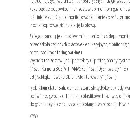
najtrudniejszych warunkach atmosferycznych, dzięki wysokie
kogo będzie odpowiedni ten zestaw do monitoringu?To nowo
jeśli interesuje Cię np. monitorowanie pomieszczeń, terenó
można poprowadzić instalację kablową.
Za jego pomocą jest możliwy m.in.:monitoring sklepu,monitor
przedszkola czy innych placówek edukacyjnych,monitoring 
restauracji,monitoring parkingu.
Wybierz ten zestaw, jeśli potrzebny Ci profesjonalny syste
( 1szt. )Kamera BCS-V-TIP44VSR5 ( 1szt. )Dysk twardy 1TB ( 
szt.)Naklejka „Uwaga Obiekt Monitorowany” ( 1szt. )
ryobi akumulator 5ah, donica rattan, skrzydłokwiat kiedy kwi
podwójne, gwozdzie 100, okno plastikowe brązowe, obi skr
do gruntu, płytki cena, czyścik do piany utwardzonej, drzwi 
yyyyy