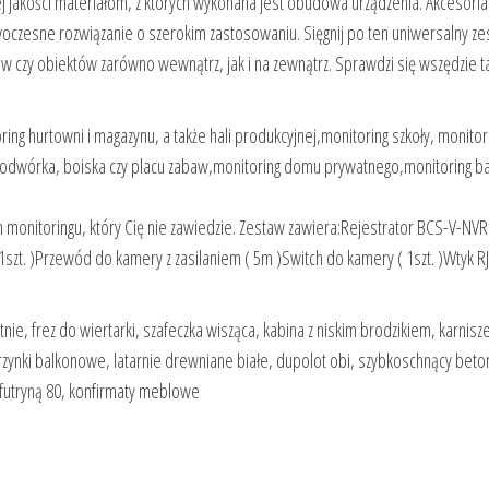
j jakości materiałom, z których wykonana jest obudowa urządzenia. Akcesoria:
czesne rozwiązanie o szerokim zastosowaniu. Sięgnij po ten uniwersalny ze
w czy obiektów zarówno wewnątrz, jak i na zewnątrz. Sprawdzi się wszędzie t
ing hurtowni i magazynu, a także hali produkcyjnej,monitoring szkoły, monitor
podwórka, boiska czy placu zabaw,monitoring domu prywatnego,monitoring ba
m monitoringu, który Cię nie zawiedzie. Zestaw zawiera:Rejestrator BCS-V-NV
1szt. )Przewód do kamery z zasilaniem ( 5m )Switch do kamery ( 1szt. )Wtyk RJ
tnie, frez do wiertarki, szafeczka wisząca, kabina z niskim brodzikiem, karnisz
zynki balkonowe, latarnie drewniane białe, dupolot obi, szybkoschnący beto
z futryną 80, konfirmaty meblowe