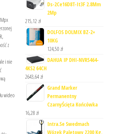
Ds-2Ce16D8T-It3F 2.8Mm
2Mp
4 Mpx
215,12
zł
erzonej
DOLFOS DOLMIX BZ-2+
R,
10KG
ość z
124,50
zł
DAHUA IP DHI-NVR5464-
e i nie
4KS2 64CH
ć
2643,64
zł
dową
Grand Marker
ału wideo
Permanentny
CzarnyŚcięta Końcówka
16,28
zł
Intra.Se Swedmach
Wózek Paletowy 2200 Kg,