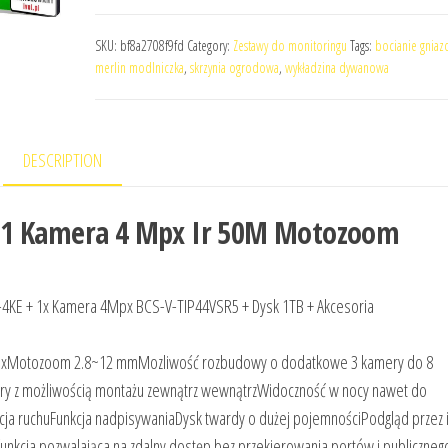
SKU:
bf8a2708f9fd
Category:
Zestawy do monitoringu
Tags:
bocianie gniaz
merlin modlniczka
,
skrzynia ogrodowa
,
wykładzina dywanowa
DESCRIPTION
u 1 Kamera 4 Mpx Ir 50M Motozoom
-4KE + 1x Kamera 4Mpx BCS-V-TIP44VSR5 + Dysk 1TB + Akcesoria
 MpxMotozoom 2.8~12 mmMozliwość rozbudowy o dodatkowe 3 kamery do 8
y z możliwością montażu zewnątrz wewnątrzWidoczność w nocy nawet do
ja ruchuFunkcja nadpisywaniaDysk twardy o dużej pojemnościPodgląd przez 
nkcja pozwalająca na zdalny dostęp bez przekierowania portów i publiczneg