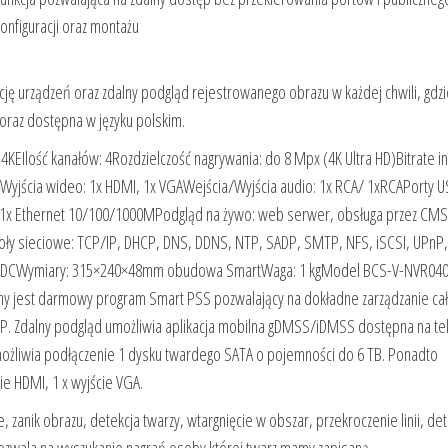
nfiguracji oraz montażu
cję urządzeń oraz zdalny podgląd rejestrowanego obrazu w każdej chwili, gdz
 oraz dostępna w języku polskim.
Ilość kanałów: 4Rozdzielczość nagrywania: do 8 Mpx (4K Ultra HD)Bitrate in
Wyjścia wideo: 1x HDMI, 1x VGAWejścia/Wyjścia audio: 1x RCA/ 1xRCAPorty U
y: 1x Ethernet 10/100/1000MPodgląd na żywo: web serwer, obsługa przez CM
oły sieciowe: TCP/IP, DHCP, DNS, DDNS, NTP, SADP, SMTP, NFS, iSCSI, UPnP
 12 VDCWymiary: 315×240×48mm obudowa SmartWaga: 1 kgModel BCS-V-NVR04
pny jest darmowy program Smart PSS pozwalający na dokładne zarządzanie ca
P. Zdalny podgląd umożliwia aplikacja mobilna gDMSS/iDMSS dostępna na tel
żliwia podłączenie 1 dysku twardego SATA o pojemności do 6 TB. Ponadto
ie HDMI, 1 x wyjście VGA.
e, zanik obrazu, detekcja twarzy, wtargnięcie w obszar, przekroczenie linii, de