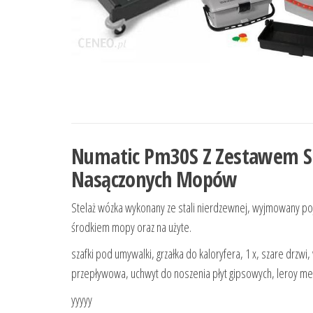
Numatic Pm30S Z Zestawem Sr
Nasączonych Mopów
Stelaż wózka wykonany ze stali nierdzewnej, wyjmowany p
środkiem mopy oraz na użyte.
szafki pod umywalki, grzałka do kaloryfera, 1 x, szare drz
przepływowa, uchwyt do noszenia płyt gipsowych, leroy merl
yyyyy