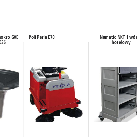
mokro GVE
Poli Perla E70
Numatic NKT 1 wó
036
hotelowy