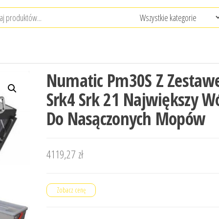
Numatic Pm30S Z Zesta
Srk4 Srk 21 Największy W
Do Nasączonych Mopów
4119,27
zł
Zobacz cenę