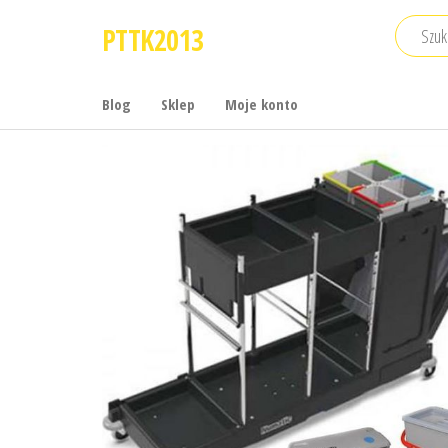
Przejdź
PTTK2013
do
treści
Blog
Sklep
Moje konto