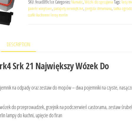
SKU:
fecac009c1ce
Categories:
Numatic
,
Wózki do sprzątania
Tags:
liroy m
panele winylowe
,
parapety wewnętrzne
,
pergola drewniana
,
siatka ogrod
szafki kuchenne leroy merlin
DESCRIPTION
k4 Srk 21 Największy Wózek Do
ojemnik na odpady oraz zestaw do mopów – dwa pojemniki na czyste, nasąc
wi, wózek do przeprowadzek, grzejnik na podczerwień castorama, zestaw śrubek
in lampy do kuchni, upięcie do firan