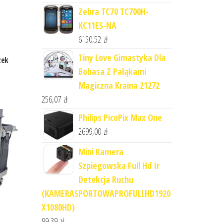
Zebra TC70 TC700H-
KC11ES-NA
6150,52
zł
Tiny Love Gimastyka Dla
zek
Bobasa Z Pałąkami
Magiczna Kraina 21272
256,07
zł
Philips PicoPix Max One
2699,00
zł
Mini Kamera
Szpiegowska Full Hd Ir
Detekcja Ruchu
(KAMERASPORTOWAPROFULLHD1920
X1080HD)
99,39
zł