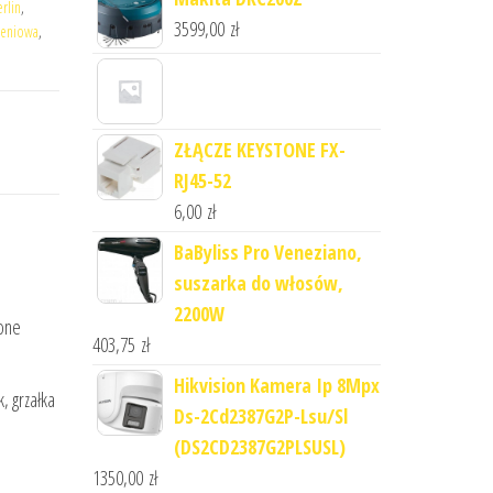
erlin
,
3599,00
zł
zeniowa
,
ZŁĄCZE KEYSTONE FX-
RJ45-52
6,00
zł
BaByliss Pro Veneziano,
suszarka do włosów,
2200W
zone
403,75
zł
Hikvision Kamera Ip 8Mpx
, grzałka
Ds-2Cd2387G2P-Lsu/Sl
(DS2CD2387G2PLSUSL)
1350,00
zł