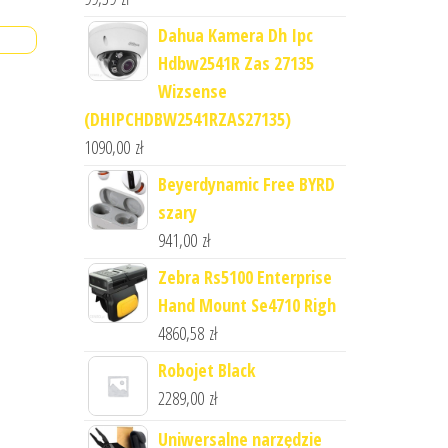
Dahua Kamera Dh Ipc
Hdbw2541R Zas 27135
Wizsense
(DHIPCHDBW2541RZAS27135)
1090,00
zł
Beyerdynamic Free BYRD
szary
941,00
zł
Zebra Rs5100 Enterprise
Hand Mount Se4710 Righ
4860,58
zł
Robojet Black
2289,00
zł
Uniwersalne narzędzie