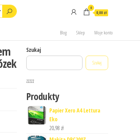
0
0,00 zł
Blog
Sklep
Moje konto
wem
Szukaj
ózek
Szukaj
zzzzz
Produkty
Papier Xero A4 Lettura
Eko
20,98
zł
Makita DRC200Z