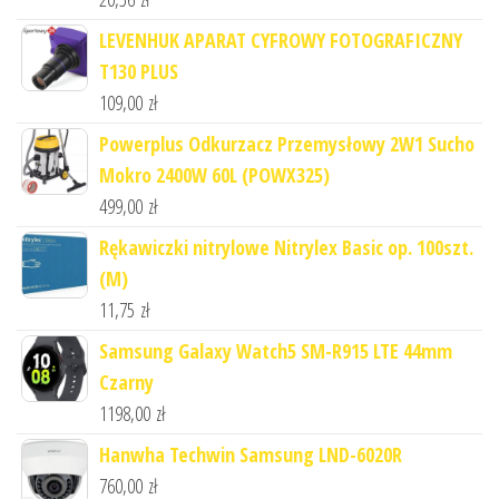
LEVENHUK APARAT CYFROWY FOTOGRAFICZNY
T130 PLUS
109,00
zł
Powerplus Odkurzacz Przemysłowy 2W1 Sucho
Mokro 2400W 60L (POWX325)
499,00
zł
Rękawiczki nitrylowe Nitrylex Basic op. 100szt.
(M)
11,75
zł
Samsung Galaxy Watch5 SM-R915 LTE 44mm
Czarny
1198,00
zł
Hanwha Techwin Samsung LND-6020R
760,00
zł