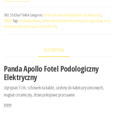
SKU:
55d3ba716404
Categories:
Meble do salonów fryzjerskich i kosmetycznych
,
PANDA
Tags:
blachodachówka
,
domek narzędziowy leroy merlin
,
kora ogrodowa
,
leroy
merlin wrocław graniczna
,
leroy merlin żory
DESCRIPTION
Panda Apollo Fotel Podologiczny
Elektryczny
styropian 3 cm, schowek na kable, zasłony do kabin prysznicowych,
magnat ceramiczny, drzwi pokojowe przesuwne
yyyyy