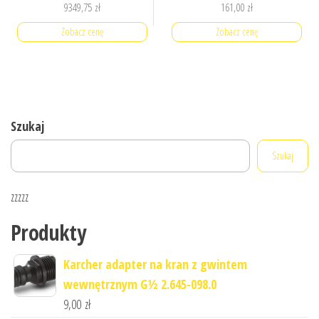
9349,75
zł
161,00
zł
Zobacz cenę
Zobacz cenę
Szukaj
Szukaj
zzzzz
Produkty
Karcher adapter na kran z gwintem
wewnętrznym G½ 2.645-098.0
9,00
zł