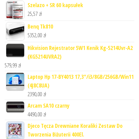
Szelazo + SR 60 kapsułek
25,57
zł
Benq Tk810
5352,00
zł
Hikvision Rejestrator 5W1 Kenik Kg-5214Uvr-A2
(KG5214UVRA2)
579,99
zł
Laptop Hp 17-BY4013 17,3"/i3/8GB/256GB/Win11
(4J8C8UA)
2390,00
zł
Arcam SA10 czarny
4490,00
zł
Djeco Tęcza Drewniane Koraliki Zestaw Do
Tworzenia Biżuterii 400El.