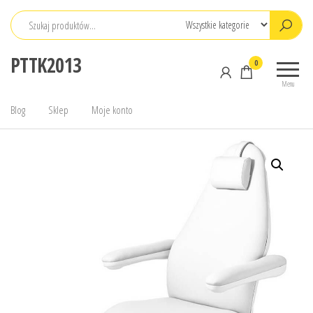
Przejdź
do
treści
PTTK2013
0
Menu
Blog
Sklep
Moje konto