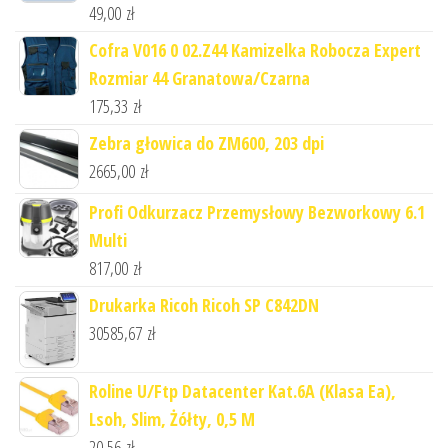
49,00
zł
Cofra V016 0 02.Z44 Kamizelka Robocza Expert
Rozmiar 44 Granatowa/Czarna
175,33
zł
Zebra głowica do ZM600, 203 dpi
2665,00
zł
Profi Odkurzacz Przemysłowy Bezworkowy 6.1
Multi
817,00
zł
Drukarka Ricoh Ricoh SP C842DN
30585,67
zł
Roline U/Ftp Datacenter Kat.6A (Klasa Ea),
Lsoh, Slim, Żółty, 0,5 M
20,56
zł