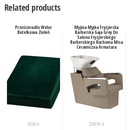
Related products
Prześcieradło Welur
Myjnia Myjka Fryzjerska
Butelkowa Zieleń
Barberska Gaja Grey Do
Salonu Fryzjerskiego
Barberskiego Ruchoma Misa
Ceramiczna Armatura
Bateria Słuchawka
80,00
zł
2339,99
zł