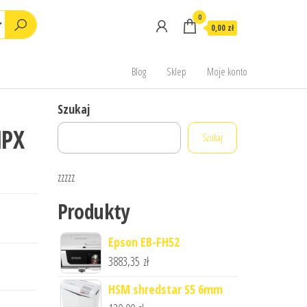
0
0,00 zł
Blog
Sklep
Moje konto
Szukaj
PX
Szukaj
zzzzz
Produkty
Epson EB-FH52
3883,35
zł
HSM shredstar S5 6mm