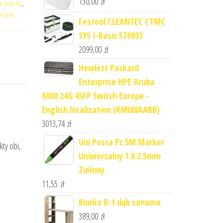
130,00
zł
do betonu
,
n piła
Festool CLEANTEC CTMC
SYS I-Basic 576933
2099,00
zł
Hewlett Packard
Enterprise HPE Aruba
6000 24G 4SFP Switch Europe -
English localization (R8N88AABB)
3013,74
zł
Uni Posca Pc 5M Marker
kty obi,
Uniwersalny 1.8 2.5mm
Zielony
11,55
zł
Biurko B-1 dąb sonoma
389,00
zł