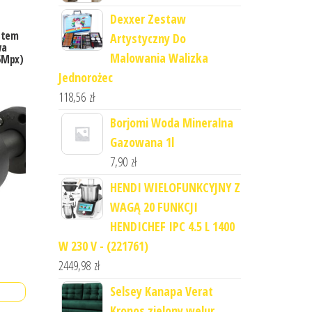
Dexxer Zestaw
ystem
Artystyczny Do
wa
Malowania Walizka
5Mpx)
Jednorożec
118,56
zł
Borjomi Woda Mineralna
Gazowana 1l
7,90
zł
HENDI WIELOFUNKCYJNY Z
WAGĄ 20 FUNKCJI
HENDICHEF IPC 4.5 L 1400
W 230 V - (221761)
2449,98
zł
Selsey Kanapa Verat
Kronos zielony welur