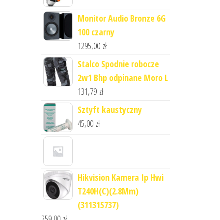
Monitor Audio Bronze 6G
100 czarny
1295,00
zł
Stalco Spodnie robocze
2w1 Bhp odpinane Moro L
131,79
zł
Sztyft kaustyczny
45,00
zł
Hikvision Kamera Ip Hwi
T240H(C)(2.8Mm)
(311315737)
259,00
zł