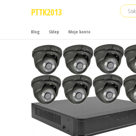
Przejdź
PTTK2013
do
treści
Blog
Sklep
Moje konto