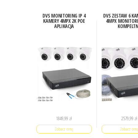
DVS MONITORING IP 4
DVS ZESTAW 6 KA
KAMERY 4MPX 2K POE
4MPX MONITORI
APLIKACJA
KOMPELT
1849,99
zł
2579,99
zł
Zobacz cenę
Zobacz cen