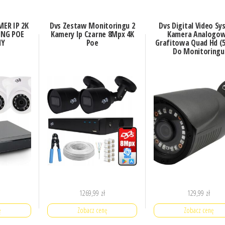
MER IP 2K
Dvs Zestaw Monitoringu 2
Dvs Digital Video S
NG POE
Kamery Ip Czarne 8Mpx 4K
Kamera Analogo
NY
Poe
Grafitowa Quad Hd (
Do Monitoringu
1269,99
zł
129,99
zł
ę
Zobacz cenę
Zobacz cenę