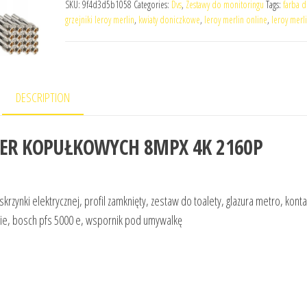
SKU:
9f4d3d5b1058
Categories:
Dvs
,
Zestawy do monitoringu
Tags:
farba 
grzejniki leroy merlin
,
kwiaty doniczkowe
,
leroy merlin online
,
leroy merli
DESCRIPTION
ER KOPUŁKOWYCH 8MPX 4K 2160P
rzynki elektrycznej, profil zamknięty, zestaw do toalety, glazura metro, konta
nie, bosch pfs 5000 e, wspornik pod umywalkę