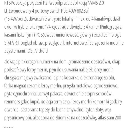
RTSPobsługa połączeń P2Pwspółpraca z aplikacją NVMS 2.0
LITEwbudowany 4 portowy switch PoE 40W 802.3af
(15.4W/port)odtwarzanie w trybie lokalnym max. do 4 kanałówpodział
okien w trybie lokalnym: 1/4rejestracja dźwięku z 4 kamer IPintegracja z
kasami fiskalnymi (POS)dwustrumieniowość: główny i extratechnologia
S.M.A.R.T.pogląd obrazu:przeglądarki internetowe: IEurządzenia mobilne
z systemami: iOS, Android
alokazja pink dragon, numerki na dom, gromadzenie deszczówki, okap
podszafkowy leroy merlin, płyn do usuwania naklejek leroy merlin,
chrząszcz majowy zwalczanie, alpina kosiarka, elektronarzędzia obi,
farba magnat ceramic leroy merlin, przęsła metalowe ogrodzeniowe,
płyta ogniochronna, uchwyt palacza, oświetlenie stopni schodów,
remmers gdzie kupić, izolacja termiczna, leroy merlin komorniki godziny
otwarcia, castorama tapety do kuchni zmywalne, syfon zloty, wąż
prysznicowy obi, akcesoria do zbiornika na deszczówkę, atlas sam 200