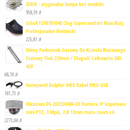
SERIE - oryginalna lampa bez modułu
958,39
zł
Scholl F200781040 Clog Supercomfort Man Buty
Profesjonalne Niebieski
225,81
zł
Himry Podnośnik Gazowy Do Krzesła Biurowego
Stalowy Tłok 220mm / Długość Całkowita 280-
420
68,74
zł
Honeywell Dolphin 99EX Kabel 99EX-USB
181,73
zł
Hikvision DS-2DE3304W-DE Kamera IP kopułowa
mini PTZ, 3 Mpix, 2.8-12mm moto zoom x4
2273,04
zł