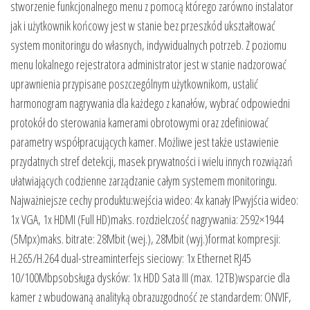
stworzenie funkcjonalnego menu z pomocą którego zarówno instalator
jak i użytkownik końcowy jest w stanie bez przeszkód ukształtować
system monitoringu do własnych, indywidualnych potrzeb. Z poziomu
menu lokalnego rejestratora administrator jest w stanie nadzorować
uprawnienia przypisane poszczególnym użytkownikom, ustalić
harmonogram nagrywania dla każdego z kanałów, wybrać odpowiedni
protokół do sterowania kamerami obrotowymi oraz zdefiniować
parametry współpracujących kamer. Możliwe jest także ustawienie
przydatnych stref detekcji, masek prywatności i wielu innych rozwiązań
ułatwiających codzienne zarządzanie całym systemem monitoringu.
Najważniejsze cechy produktu:wejścia wideo: 4x kanały IPwyjścia wideo:
1x VGA, 1x HDMI (Full HD)maks. rozdzielczość nagrywania: 2592×1944
(5Mpx)maks. bitrate: 28Mbit (wej.), 28Mbit (wyj.)format kompresji:
H.265/H.264 dual-streaminterfejs sieciowy: 1x Ethernet RJ45
10/100Mbpsobsługa dysków: 1x HDD Sata III (max. 12TB)wsparcie dla
kamer z wbudowaną analityką obrazuzgodność ze standardem: ONVIF,