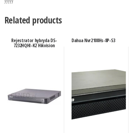
yyyyy
Related products
Rejestrator hybryda DS-
Dahua Nvr2108Hs-8P-S3
7232HQHI-K2 Hikvision