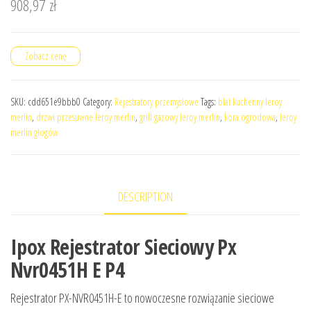
908,97
zł
Zobacz cenę
SKU:
cdd651e9bbb0
Category:
Rejestratory przemysłowe
Tags:
blat kuchenny leroy
merlin
,
drzwi przesuwne leroy merlin
,
grill gazowy leroy merlin
,
kora ogrodowa
,
leroy
merlin głogów
DESCRIPTION
Ipox Rejestrator Sieciowy Px
Nvr0451H E P4
Rejestrator PX-NVR0451H-E to nowoczesne rozwiązanie sieciowe