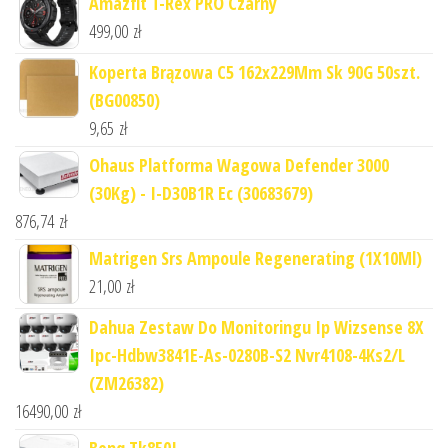
Amazfit T-Rex PRO Czarny
499,00
zł
Koperta Brązowa C5 162x229Mm Sk 90G 50szt.
(BG00850)
9,65
zł
Ohaus Platforma Wagowa Defender 3000
(30Kg) - I-D30B1R Ec (30683679)
876,74
zł
Matrigen Srs Ampoule Regenerating (1X10Ml)
21,00
zł
Dahua Zestaw Do Monitoringu Ip Wizsense 8X
Ipc-Hdbw3841E-As-0280B-S2 Nvr4108-4Ks2/L
(ZM26382)
16490,00
zł
Benq Tk850I