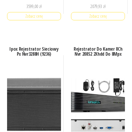
3599,00
zł
2079,93
zł
Zobacz cenę
Zobacz cenę
Ipox Rejestrator Sieciowy
Rejestrator Do Kamer 8Ch
Px Nvr3288H (9236)
Nvr 208S2 2Xhdd Do 8Mpx