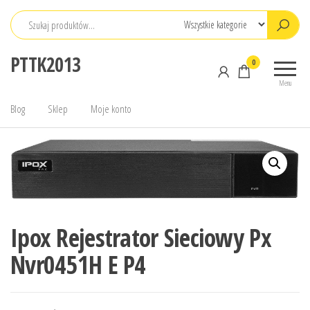
Przejdź
do
treści
PTTK2013
0
Menu
Blog
Sklep
Moje konto
Ipox Rejestrator Sieciowy Px
Nvr0451H E P4