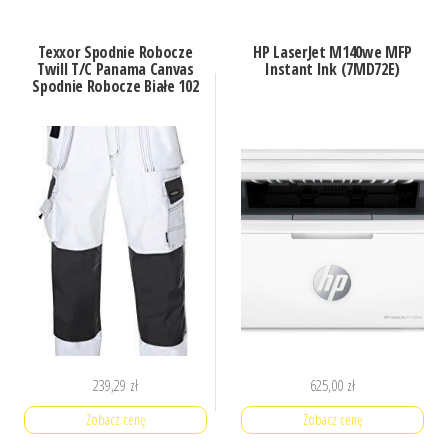
Texxor Spodnie Robocze
HP LaserJet M140we MFP
Twill T/C Panama Canvas
Instant Ink (7MD72E)
Spodnie Robocze Białe 102
239,29
zł
625,00
zł
Zobacz cenę
Zobacz cenę