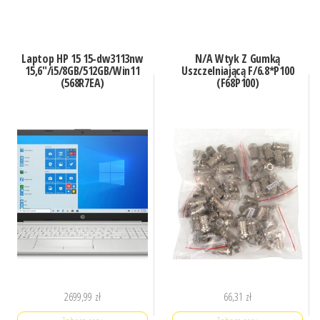
Laptop HP 15 15-dw3113nw
N/A Wtyk Z Gumką
15,6″/i5/8GB/512GB/Win11
Uszczelniającą F/6.8*P100
(568R7EA)
(F68P100)
2699,99
zł
66,31
zł