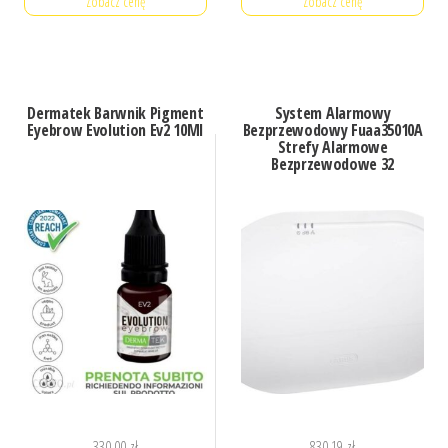
Zobacz cenę
Zobacz cenę
Dermatek Barwnik Pigment
System Alarmowy
Eyebrow Evolution Ev2 10Ml
Bezprzewodowy Fuaa35010A
Strefy Alarmowe
Bezprzewodowe 32
330,00
zł
830,19
zł