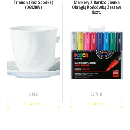
Trianon (Bez Spodka)
Markery Z Bardzo Cienką
(D6920W)
Okrągłą Końcówką Zestaw
8szt.
5,44
zł
82,79
zł
Zobacz cenę
Zobacz cenę