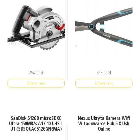
254,90
zł
398,00
zł
Zobacz cenę
Zobacz cenę
SanDisk 512GB microSDXC
Nexus Ukryta Kamera Wifi
Ultra 150MB/s A1 C10 UHS-I
W Ładowarce Hub 5 X Usb
U1 (SDSQUAC512GGN6MA)
Online