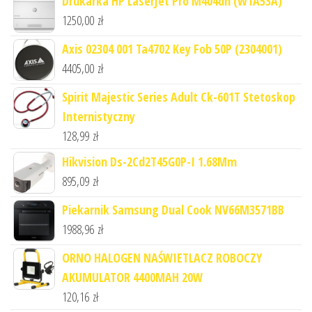
Drukarka HP LaserJet Pro M404dn (W1A53A)
1250,00
zł
Axis 02304 001 Ta4702 Key Fob 50P (2304001)
4405,00
zł
Spirit Majestic Series Adult Ck-601T Stetoskop
Internistyczny
128,99
zł
Hikvision Ds-2Cd2T45G0P-I 1.68Mm
895,09
zł
Piekarnik Samsung Dual Cook NV66M3571BB
1988,96
zł
ORNO HALOGEN NAŚWIETLACZ ROBOCZY
AKUMULATOR 4400MAH 20W
120,16
zł