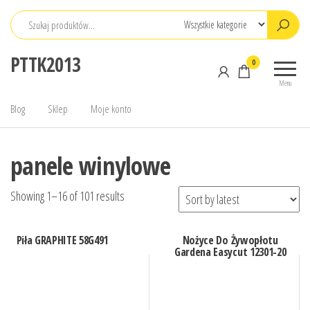
Przejdź
do
treści
PTTK2013
0
Menu
Blog
Sklep
Moje konto
panele winylowe
Showing 1–16 of 101 results
Piła GRAPHITE 58G491
Nożyce Do Żywopłotu
Gardena Easycut 12301-20