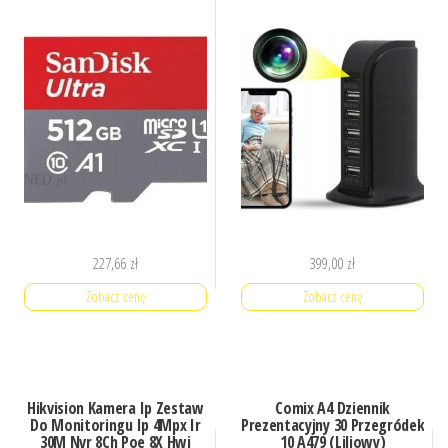
227,66
zł
399,00
zł
Zobacz cenę
Zobacz cenę
Hikvision Kamera Ip Zestaw
Comix A4 Dziennik
Do Monitoringu Ip 4Mpx Ir
Prezentacyjny 30 Przegródek
30M Nvr 8Ch Poe 8X Hwi
10 A479 (Liliowy)