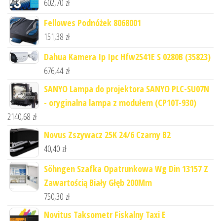
602,70
zł
Fellowes Podnóżek 8068001
151,38
zł
Dahua Kamera Ip Ipc Hfw2541E S 0280B (35823)
676,44
zł
SANYO Lampa do projektora SANYO PLC-SU07N
- oryginalna lampa z modułem (CP10T-930)
2140,68
zł
Novus Zszywacz 25K 24/6 Czarny B2
40,40
zł
Söhngen Szafka Opatrunkowa Wg Din 13157 Z
Zawartością Biały Głęb 200Mm
750,30
zł
Novitus Taksometr Fiskalny Taxi E