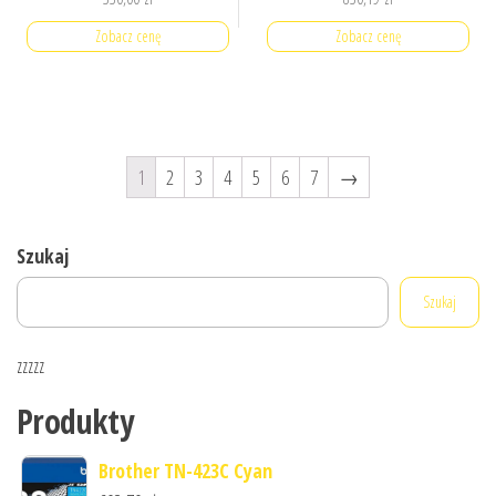
Zobacz cenę
Zobacz cenę
1
2
3
4
5
6
7
→
Szukaj
Szukaj
zzzzz
Produkty
Brother TN-423C Cyan