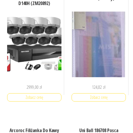
D140H (ZM20892)
2999,00
zł
124,82
zł
Zobacz cenę
Zobacz cenę
Arcoroc Filiżanka Do Kawy
Uni Ball 186708 Posca