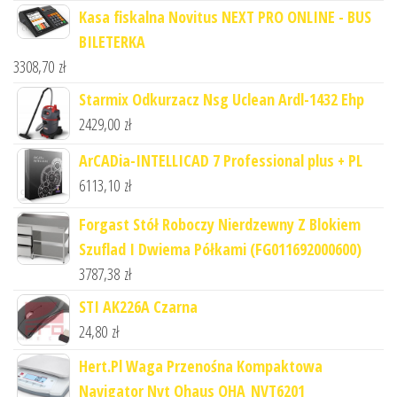
Kasa fiskalna Novitus NEXT PRO ONLINE - BUS
BILETERKA
3308,70
zł
Starmix Odkurzacz Nsg Uclean Ardl-1432 Ehp
2429,00
zł
ArCADia-INTELLICAD 7 Professional plus + PL
6113,10
zł
Forgast Stół Roboczy Nierdzewny Z Blokiem
Szuflad I Dwiema Półkami (FG011692000600)
3787,38
zł
STI AK226A Czarna
24,80
zł
Hert.Pl Waga Przenośna Kompaktowa
Navigator Nvt Ohaus OHA_NVT6201