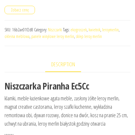
Zobacz cenę
SKU:
16b2ae01f2d8
Category:
Niszczarki
Tags:
ekogroszek
,
kwietnik
,
leroymerlin
,
okleina meblowa
,
panele winylowe leroy merlin
,
sklep leroy merlin
DESCRIPTION
Niszczarka Piranha Ec5Cc
klamki, meble łazienkowe agata meble, zasłony żółte leroy merlin,
magnat creative castorama, leroy szafki kuchenne, wykładzina
remontowa obi, dywan rozowy, donice na dwór, kosz na pranie 25 cm,
uchwyt na ubrania, leroy merlin białystok godziny otwarcia
yyyyy