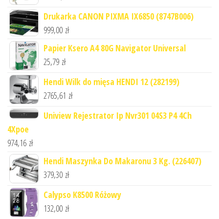
Drukarka CANON PIXMA IX6850 (8747B006)
999,00
zł
Papier Ksero A4 80G Navigator Universal
25,79
zł
Hendi Wilk do mięsa HENDI 12 (282199)
2765,61
zł
Uniview Rejestrator Ip Nvr301 04S3 P4 4Ch
4Xpoe
974,16
zł
Hendi Maszynka Do Makaronu 3 Kg. (226407)
379,30
zł
Calypso K8500 Różowy
132,00
zł