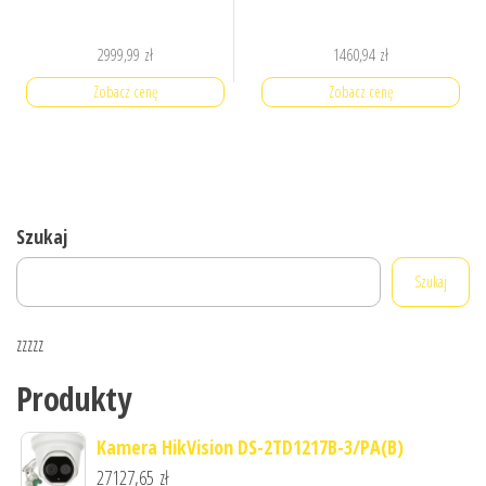
2999,99
zł
1460,94
zł
Zobacz cenę
Zobacz cenę
Szukaj
Szukaj
zzzzz
Produkty
Kamera HikVision DS-2TD1217B-3/PA(B)
27127,65
zł