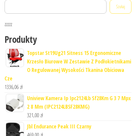
Szukaj
zzzzz
Produkty
Topstar St19Ug21 Sitness 15 Ergonomiczne
Krzesło Biurowe W Zestawie Z Podłokietnikami
O Regulowanej Wysokości Tkanina Obiciowa
Cze
1336,06
zł
Uniview Kamera Ip Ipc2124Lb Sf28Km G 3 7 Mpx
2 8 Mm (IPC2124LBSF28KMG)
321,00
zł
Jbl Endurance Peak III Czarny
469,00
zł