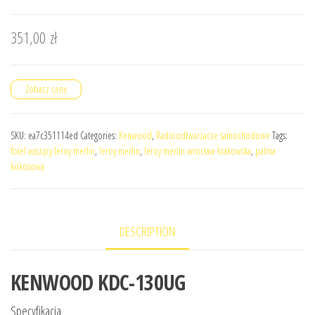
351,00
zł
Zobacz cenę
SKU:
ea7c351114ed
Categories:
Kenwood
,
Radioodtwarzacze samochodowe
Tags:
fotel wiszący leroy merlin
,
leroy merlin
,
leroy merlin wrocław krakowska
,
palma
kokosowa
DESCRIPTION
KENWOOD KDC-130UG
Specyfikacja