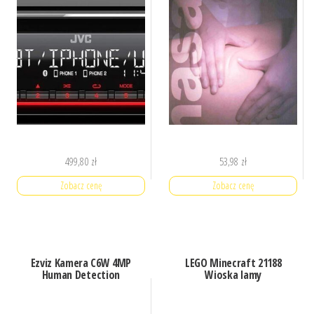
499,80
zł
53,98
zł
Zobacz cenę
Zobacz cenę
Ezviz Kamera C6W 4MP
LEGO Minecraft 21188
Human Detection
Wioska lamy