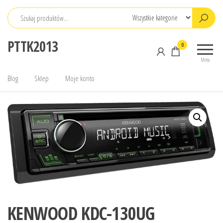
Przejdź
do
treści
PTTK2013
0
Menu
Blog
Sklep
Moje konto
KENWOOD KDC-130UG