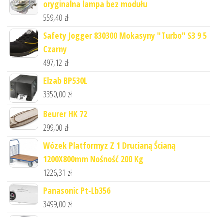
oryginalna lampa bez modułu
559,40
zł
Safety Jogger 830300 Mokasyny "Turbo" S3 9 5
Czarny
497,12
zł
Elzab BP530L
3350,00
zł
Beurer HK 72
299,00
zł
Wózek Platformyz Z 1 Drucianą Ścianą
1200X800mm Nośność 200 Kg
1226,31
zł
Panasonic Pt-Lb356
3499,00
zł