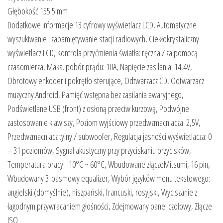
Głębokość 155.5 mm
Dodatkowe informacje 13 cyfrowy wyświetlacz LCD, Automatyczne
wyszukiwanie i zapamiętywanie stacji radiowych, Ciekłokrystaliczny
wyświetlacz LCD, Kontrola przyćmienia światła: ręczna / za pomocą
czasomierza, Maks. pobór prądu: 10A, Napięcie zasilania: 14,4V,
Obrotowy enkoder i pokrętło sterujące, Odtwarzacz CD, Odtwarzacz
muzyczny Android, Pamięć wstępna bez zasilania awaryjnego,
Podświetlane USB (front) z osłoną przeciw kurzową, Podwójne
zastosowanie klawiszy, Poziom wyjściowy przedwzmacniacza: 2,5V,
Przedwzmacniacz tylny / subwoofer, Regulacja jasności wyświetlacza: 0
– 31 poziomów, Sygnał akustyczny przy przyciskaniu przycisków,
Temperatura pracy: -10°C ~ 60°C, Wbudowane złączeMitsumi, 16 pin,
Wbudowany 3-pasmowy equalizer, Wybór języków menu tekstowego:
angielski (domyślnie), hiszpański, francuski, rosyjski, Wyciszanie z
łagodnym przywracaniem głośności, Zdejmowany panel czołowy, Złącze
ISO