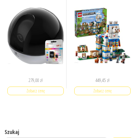
279,00
zł
449,45
zł
Zobacz cenę
Zobacz cenę
Szukaj