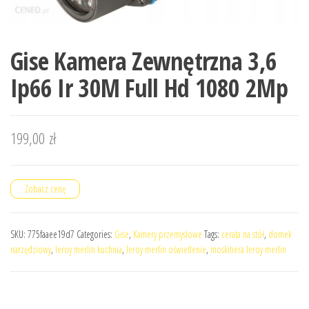
Gise Kamera Zewnętrzna 3,6
Ip66 Ir 30M Full Hd 1080 2Mp
199,00
zł
Zobacz cenę
SKU:
775faaee19d7
Categories:
Gise
,
Kamery przemysłowe
Tags:
cerata na stół
,
domek
narzędziowy
,
leroy merlin kuchnia
,
leroy merlin oświetlenie
,
moskitiera leroy merlin