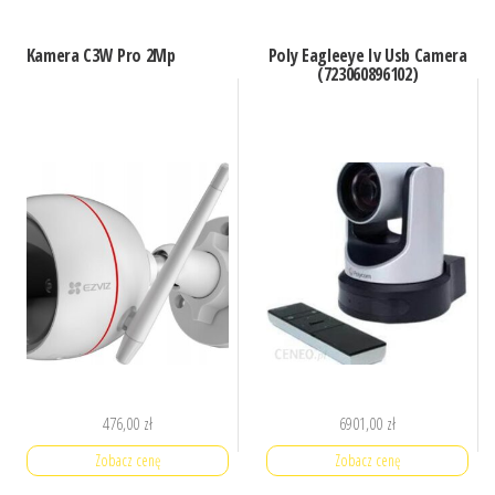
Kamera C3W Pro 2Mp
Poly Eagleeye Iv Usb Camera
(723060896102)
476,00
zł
6901,00
zł
Zobacz cenę
Zobacz cenę