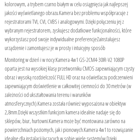
kolorowym, a trybem czarno białym w celu osiągnięcia jak najlepszej
jakości wyświetlanego obrazu.Kamera bez problemu współpracuje z
rejestratorami TVI, CVI, CVBS i analogowymi. Dzięki połączeniu jej z
wybranym rejestratorem, zyskujesz dodatkowe funkcjonalności, które
wykorzystasz pod swoje indywidualne preferencjeZainstalujesz
urządzenie i zamontujesz je w prosty i intuicyjny sposób
Monitoring w dzień i w nocy:Kamera 4w1 GS-2CM4-30IR-V2 1080P
oparta jest na wysokiej klasy przetworniku CMOS zapewniającym czysty
obraz i wysoką rozdzielczość FULL HD oraz na oświetlaczu podczerwieni
zapewniającym doświetlenie w całkowitej ciemności do 30 metrów (w
zależności od ukształtowania terenu i warunków
atmosferycznych).Kamera została również wyposażona w obiektyw
2,8mm.Dzięki wszystkim funkcjom kamera idealnie nadaje się do
sklepów, biur, hurtowni.Kamera może być montowana zarówno na
powierzchniach poziomych, jak i pionowych.Kamera 4w1 to rozwiązanie
idealne dla instalacji łączących w sobie wiele systemów.Dzięki