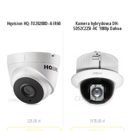
Hqvision HQ-TU2028BD-4-IR60
Kamera hybrydowa DH-
SD52C225I-HC 1080p Dahua
328,00
zł
1978,00
zł
Zobacz cenę
Zobacz cenę