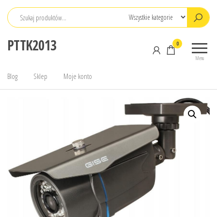
Przejdź
do
treści
PTTK2013
0
Menu
Blog
Sklep
Moje konto