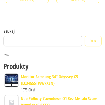
Szukaj
Szukaj
zzzzz
Produkty
Monitor Samsung 34'' Odyssey G5
(LC34G55TWWRXEN)
1975,00
zł
Neo Półbuty Zawodowe O1 Bez Metalu Szare
Rozmiar 42 82733