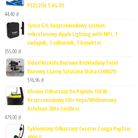
PSZCZÓŁ 5 KG D5
44,40
zł
Synco G1L bezprzewodowy system
mikrofonowy Apple Lighting with MFI, 1
nadajnik, 1 odbiornik, 1 konektor
355,00
zł
Vidaxl Krzesło Biurowe Rozkładany Fotel
Biurowy Czarny Sztuczna Skóra (349629)
516,96
zł
Ulsonix Odkurzacz Do Popiołu 150 W
Bezprzewodowy Filtr Hepa/Włókninowy
Ashclean 20Xo Cordless
479,00
zł
Cykloniczny Odkurzacz Cecotec Conga PopStar
4000 U