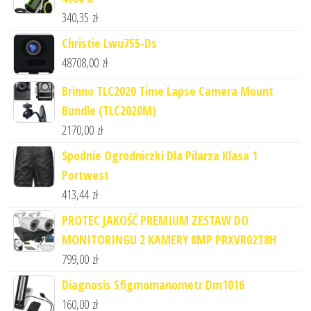
340,35
zł
Christie Lwu755-Ds
48708,00
zł
Brinno TLC2020 Time Lapse Camera Mount
Bundle (TLC2020M)
2170,00
zł
Spodnie Ogrodniczki Dla Pilarza Klasa 1
Portwest
413,44
zł
PROTEC JAKOŚĆ PREMIUM ZESTAW DO
MONITORINGU 2 KAMERY 8MP PRXVR02T8H
799,00
zł
Diagnosis Sfigmomanometr Dm1016
160,00
zł