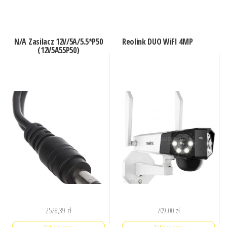
N/A Zasilacz 12V/5A/5.5*P50
Reolink DUO WiFI 4MP
(12V5A55P50)
2528,39
zł
709,00
zł