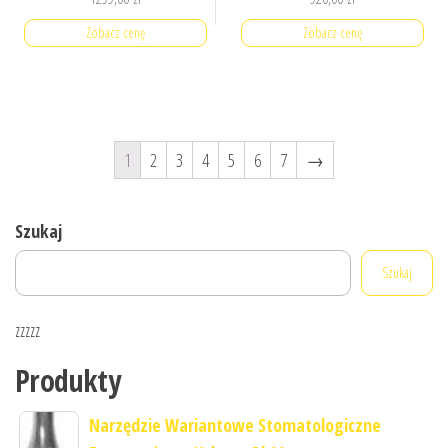
Zobacz cenę
Zobacz cenę
1
2
3
4
5
6
7
→
Szukaj
Szukaj
zzzzz
Produkty
Narzędzie Wariantowe Stomatologiczne