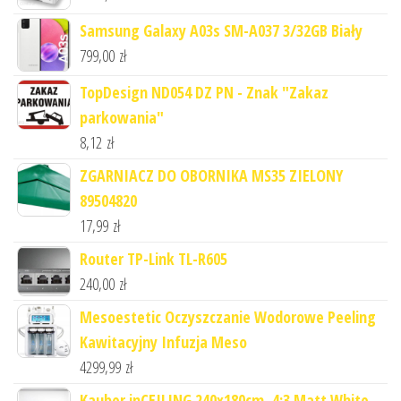
Samsung Galaxy A03s SM-A037 3/32GB Biały
799,00
zł
TopDesign ND054 DZ PN - Znak "Zakaz
parkowania"
8,12
zł
ZGARNIACZ DO OBORNIKA MS35 ZIELONY
89504820
17,99
zł
Router TP-Link TL-R605
240,00
zł
Mesoestetic Oczyszczanie Wodorowe Peeling
Kawitacyjny Infuzja Meso
4299,99
zł
Kauber inCEILING 240x180cm, 4:3 Matt White