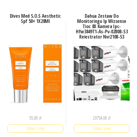
Dives Med S.O.S Aesthetic
Dahua Zestaw Do
Spf 50+ 1X20Ml
Monitoringu Ip Wizsense
Tioc 8X Kamera Ipc-
Hfw3849T1-As-Pv-0280B-S3
Rejestrator Nvr2108-S3
(ZM26338)
55,00
zł
20754,00
zł
Zobacz cenę
Zobacz cenę