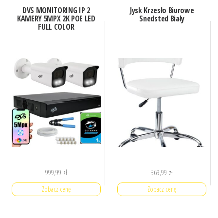
DVS MONITORING IP 2
Jysk Krzesło Biurowe
KAMERY 5MPX 2K POE LED
Snedsted Biały
FULL COLOR
999,99
zł
369,99
zł
Zobacz cenę
Zobacz cenę