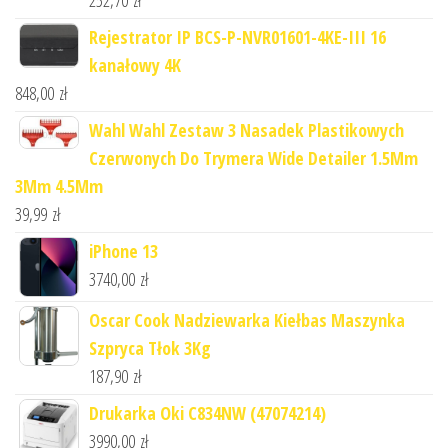
252,70
zł
Rejestrator IP BCS-P-NVR01601-4KE-III 16
kanałowy 4K
848,00
zł
Wahl Wahl Zestaw 3 Nasadek Plastikowych
Czerwonych Do Trymera Wide Detailer 1.5Mm
3Mm 4.5Mm
39,99
zł
iPhone 13
3740,00
zł
Oscar Cook Nadziewarka Kiełbas Maszynka
Szpryca Tłok 3Kg
187,90
zł
Drukarka Oki C834NW (47074214)
3990,00
zł