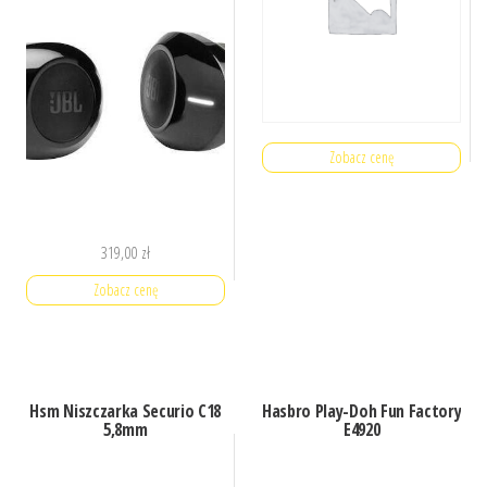
Zobacz cenę
319,00
zł
Zobacz cenę
Hsm Niszczarka Securio C18
Hasbro Play-Doh Fun Factory
5,8mm
E4920