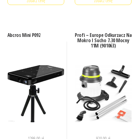
Zobacz cenę
Zobacz cenę
Abcros Mini P092
Profi – Europe Odkurzacz Na
Mokro I Sucho 7.30 Mocny
11M (901063)
1299,00
zł
920,00
zł