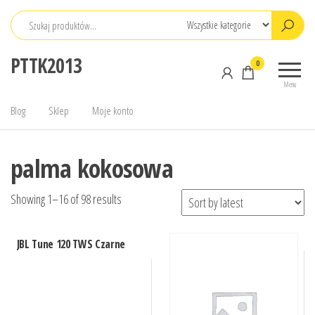
Przejdź
do
treści
PTTK2013
0
Menu
Blog
Sklep
Moje konto
palma kokosowa
Showing 1–16 of 98 results
JBL Tune 120 TWS Czarne