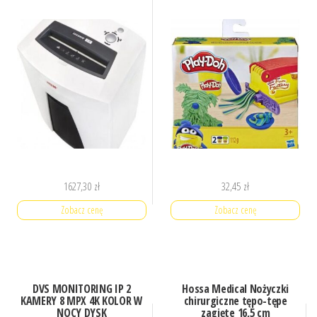
1627,30
zł
32,45
zł
Zobacz cenę
Zobacz cenę
DVS MONITORING IP 2
Hossa Medical Nożyczki
KAMERY 8 MPX 4K KOLOR W
chirurgiczne tępo-tępe
NOCY DYSK
zagięte 16,5 cm