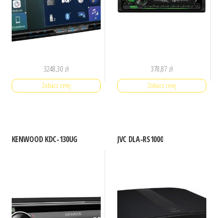
3248,30
zł
378,87
zł
Zobacz cenę
Zobacz cenę
KENWOOD KDC-130UG
JVC DLA-RS1000