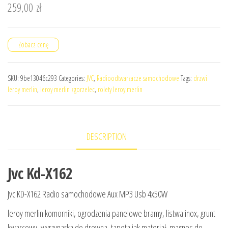
259,00
zł
Zobacz cenę
SKU:
9be13046c293
Categories:
JVC
,
Radioodtwarzacze samochodowe
Tags:
drzwi
leroy merlin
,
leroy merlin zgorzelec
,
rolety leroy merlin
DESCRIPTION
Jvc Kd-X162
Jvc KD-X162 Radio samochodowe Aux MP3 Usb 4x50W
leroy merlin komorniki, ogrodzenia panelowe bramy, listwa inox, grunt
kwarcowy, wyrzynarka do drewna, tapeta jak materiał, magnes do