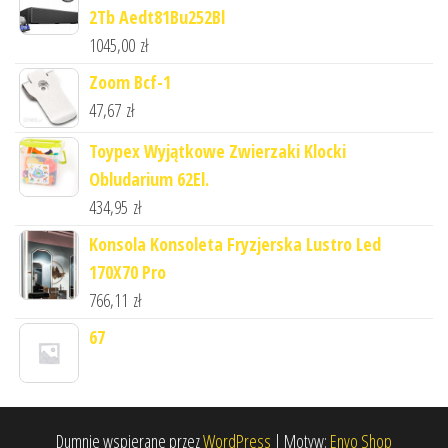
2Tb Aedt81Bu252Bl
1045,00
zł
Zoom Bcf-1
47,67
zł
Toypex Wyjątkowe Zwierzaki Klocki
Obludarium 62El.
434,95
zł
Konsola Konsoleta Fryzjerska Lustro Led
170X70 Pro
766,11
zł
67
Dumnie wspierane przez
WordPress
|
Motyw:
Envo Shop