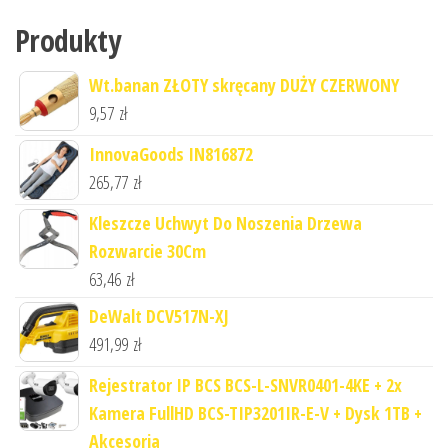
Produkty
Wt.banan ZŁOTY skręcany DUŻY CZERWONY
9,57
zł
InnovaGoods IN816872
265,77
zł
Kleszcze Uchwyt Do Noszenia Drzewa
Rozwarcie 30Cm
63,46
zł
DeWalt DCV517N-XJ
491,99
zł
Rejestrator IP BCS BCS-L-SNVR0401-4KE + 2x
Kamera FullHD BCS-TIP3201IR-E-V + Dysk 1TB +
Akcesoria