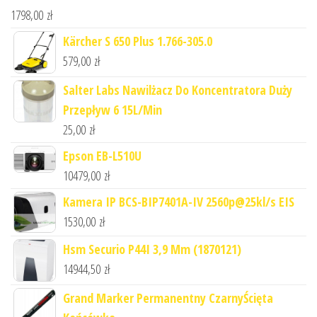
1798,00
zł
Kärcher S 650 Plus 1.766-305.0
579,00
zł
Salter Labs Nawilżacz Do Koncentratora Duży
Przepływ 6 15L/Min
25,00
zł
Epson EB-L510U
10479,00
zł
Kamera IP BCS-BIP7401A-IV 2560p@25kl/s EIS
1530,00
zł
Hsm Securio P44I 3,9 Mm (1870121)
14944,50
zł
Grand Marker Permanentny CzarnyŚcięta