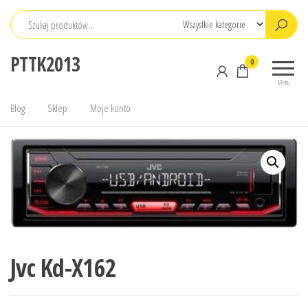
Przejdź
do
treści
PTTK2013
0
Menu
Blog
Sklep
Moje konto
Jvc Kd-X162