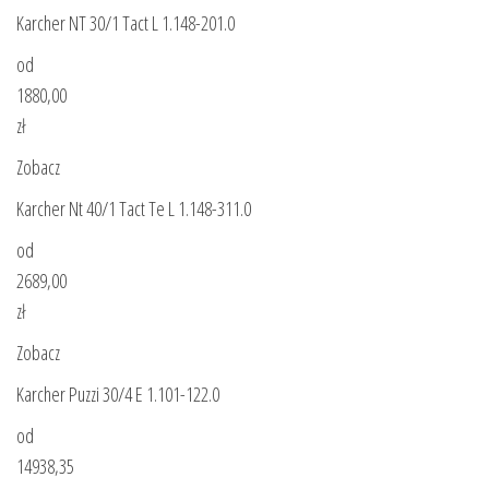
Karcher NT 30/1 Tact L 1.148-201.0
od
1880,00
zł
Zobacz
Karcher Nt 40/1 Tact Te L 1.148-311.0
od
2689,00
zł
Zobacz
Karcher Puzzi 30/4 E 1.101-122.0
od
14938,35