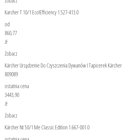
Zobacz
Karcher T 10/1 Eco!Efficiency 1.527-413.0
od
860,77
zł
Zobacz
Kärcher Urządzenie Do Czyszczenia Dywanów I Tapicerek Kärcher
809089
ostatnia cena
3443,90
zł
Zobacz
Kärcher Nt 50/1 Me Classic Edition 1.667-001.0
ostatnia cena