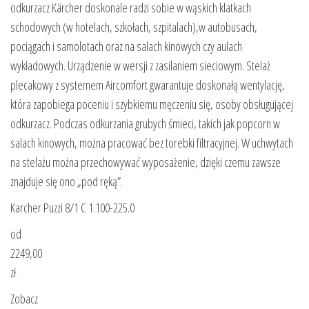
odkurzacz Kärcher doskonale radzi sobie w wąskich klatkach
schodowych (w hotelach, szkołach, szpitalach),w autobusach,
pociągach i samolotach oraz na salach kinowych czy aulach
wykładowych. Urządzenie w wersji z zasilaniem sieciowym. Stelaż
plecakowy z systemem Aircomfort gwarantuje doskonałą wentylację,
która zapobiega poceniu i szybkiemu męczeniu się, osoby obsługującej
odkurzacz. Podczas odkurzania grubych śmieci, takich jak popcorn w
salach kinowych, można pracować bez torebki filtracyjnej. W uchwytach
na stelażu można przechowywać wyposażenie, dzięki czemu zawsze
znajduje się ono „pod ręką”.
Karcher Puzzi 8/1 C 1.100-225.0
od
2249,00
zł
Zobacz