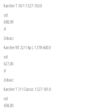
Karcher T 10/1 1.527-150.0
od
698,99
zł
Zobacz
Karcher NT 22/1 Ap L 1.378-600.0
od
627,00
zł
Zobacz
Karcher T 7/1 Classic 1.527-181.0
od
438,00