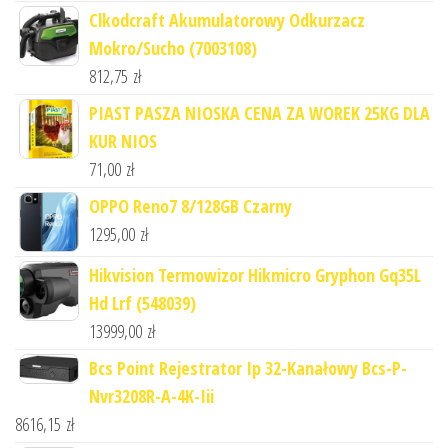
Clkodcraft Akumulatorowy Odkurzacz
Mokro/Sucho (7003108)
812,75
zł
PIAST PASZA NIOSKA CENA ZA WOREK 25KG DLA
KUR NIOS
71,00
zł
OPPO Reno7 8/128GB Czarny
1295,00
zł
Hikvision Termowizor Hikmicro Gryphon Gq35L
Hd Lrf (548039)
13999,00
zł
Bcs Point Rejestrator Ip 32-Kanałowy Bcs-P-
Nvr3208R-A-4K-Iii
8616,15
zł