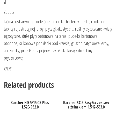
zł
Zobacz
taśma bezbarwna, panele ścienne do kuchni leroy merlin, ramka do
tablicy rejestracyjnej leroy, plyta gk akustyczna, rośliny egzotyczne kwiaty
egzotyczne, duże płyty betonowe na taras, pudełka kartonowe
ozdobne, silikonowe podkładki pod krzesła, gniazdo natynkowe leroy,
abazur diy, przedłużacz pojedynczy płaski, koszyk do kabiny
prysznicowej
yyyyy
Related products
Karcher HD 5/15 CX Plus
Karcher SC 5 EasyFix zestaw
1.520-932.0
z żelazkiem 1.512-533.0