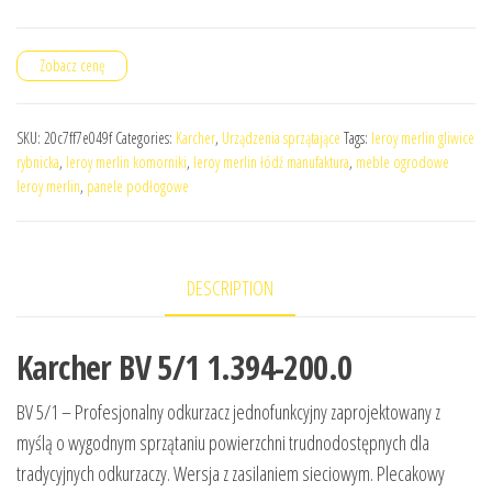
Zobacz cenę
SKU:
20c7ff7e049f
Categories:
Karcher
,
Urządzenia sprzątające
Tags:
leroy merlin gliwice
rybnicka
,
leroy merlin komorniki
,
leroy merlin łódź manufaktura
,
meble ogrodowe
leroy merlin
,
panele podłogowe
DESCRIPTION
Karcher BV 5/1 1.394-200.0
BV 5/1 – Profesjonalny odkurzacz jednofunkcyjny zaprojektowany z
myślą o wygodnym sprzątaniu powierzchni trudnodostępnych dla
tradycyjnych odkurzaczy. Wersja z zasilaniem sieciowym. Plecakowy