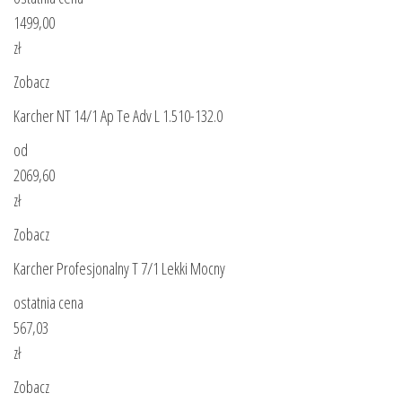
1499,00
zł
Zobacz
Karcher NT 14/1 Ap Te Adv L 1.510-132.0
od
2069,60
zł
Zobacz
Karcher Profesjonalny T 7/1 Lekki Mocny
ostatnia cena
567,03
zł
Zobacz