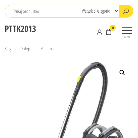
Przejdź
do
treści
PTTK2013
0
Menu
Blog
Sklep
Moje konto