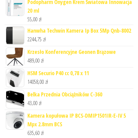
Podopharm Onygen Krem Światowa Innowacja
20 ml
55,00
zł
Hanwha Techwin Kamera Ip Box 5Mp Qnb-8002
2244,75
zł
Krzesło Konferencyjne Geonen Brązowe
489,00
zł
HSM Securio P40 cc 0,78 x 11
14058,00
zł
Belka Przednia Obciążników C-360
43,00
zł
Kamera kopułowa IP BCS-DMIP1501IR-E-IV 5
Mpx 2.8mm BCS
635,60
zł