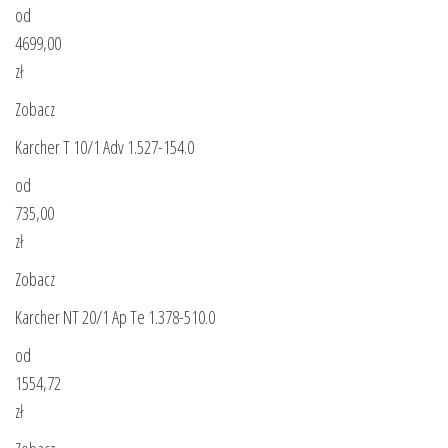
od
4699,00
zł
Zobacz
Karcher T 10/1 Adv 1.527-154.0
od
735,00
zł
Zobacz
Karcher NT 20/1 Ap Te 1.378-510.0
od
1554,72
zł