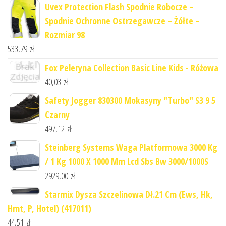
Uvex Protection Flash Spodnie Robocze –
Spodnie Ochronne Ostrzegawcze – Żółte –
Rozmiar 98
533,79
zł
Fox Peleryna Collection Basic Line Kids - Różowa
40,03
zł
Safety Jogger 830300 Mokasyny "Turbo" S3 9 5
Czarny
497,12
zł
Steinberg Systems Waga Platformowa 3000 Kg
/ 1 Kg 1000 X 1000 Mm Lcd Sbs Bw 3000/1000S
2929,00
zł
Starmix Dysza Szczelinowa Dł.21 Cm (Ews, Hk,
Hmt, P, Hotel) (417011)
44,51
zł