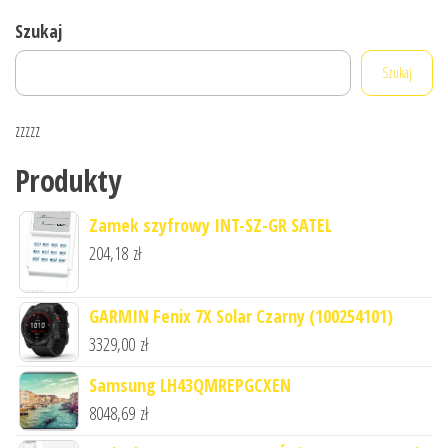
Szukaj
Szukaj
zzzzz
Produkty
Zamek szyfrowy INT-SZ-GR SATEL
204,18
zł
GARMIN Fenix 7X Solar Czarny (100254101)
3329,00
zł
Samsung LH43QMREPGCXEN
8048,69
zł