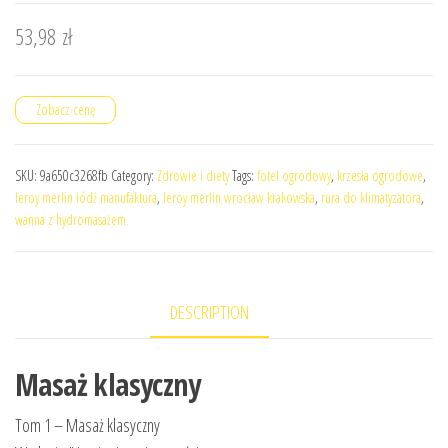
53,98
zł
Zobacz cenę
SKU:
9a650c3268fb
Category:
Zdrowie i diety
Tags:
fotel ogrodowy
,
krzesła ogrodowe
,
leroy merlin łódź manufaktura
,
leroy merlin wrocław krakowska
,
rura do klimatyzatora
,
wanna z hydromasażem
DESCRIPTION
Masaż klasyczny
Tom 1 – Masaż klasyczny