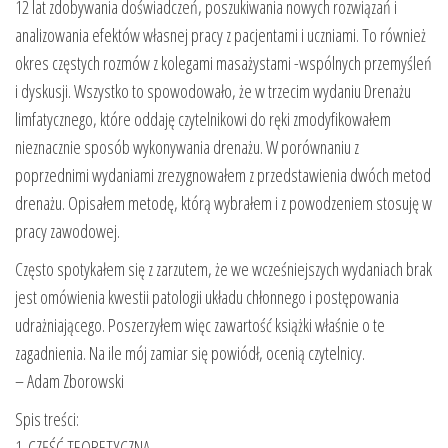
12 lat zdobywania doświadczeń, poszukiwania nowych rozwiązań i
analizowania efektów własnej pracy z pacjentami i uczniami. To również
okres częstych rozmów z kolegami masażystami -wspólnych przemyśleń
i dyskusji. Wszystko to spowodowało, że w trzecim wydaniu Drenażu
limfatycznego, które oddaję czytelnikowi do ręki zmodyfikowałem
nieznacznie sposób wykonywania drenażu. W porównaniu z
poprzednimi wydaniami zrezygnowałem z przedstawienia dwóch metod
drenażu. Opisałem metodę, którą wybrałem i z powodzeniem stosuję w
pracy zawodowej.
Często spotykałem się z zarzutem, że we wcześniejszych wydaniach brak
jest omówienia kwestii patologii układu chłonnego i postępowania
udrażniającego. Poszerzyłem więc zawartość książki właśnie o te
zagadnienia. Na ile mój zamiar się powiódł, ocenią czytelnicy.
– Adam Zborowski
Spis treści:
1. CZĘŚĆ TEORETYCZNA