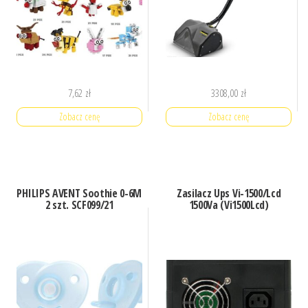
7,62
zł
3308,00
zł
Zobacz cenę
Zobacz cenę
PHILIPS AVENT Soothie 0-6M
Zasilacz Ups Vi-1500/Lcd
2 szt. SCF099/21
1500Va (Vi1500Lcd)