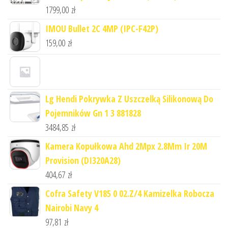
1799,00
zł
IMOU Bullet 2C 4MP (IPC-F42P)
159,00
zł
Lg Hendi Pokrywka Z Uszczelką Silikonową Do
Pojemników Gn 1 3 881828
3484,85
zł
Kamera Kopułkowa Ahd 2Mpx 2.8Mm Ir 20M
Provision (DI320A28)
404,67
zł
Cofra Safety V185 0 02.Z/4 Kamizelka Robocza
Nairobi Navy 4
97,81
zł