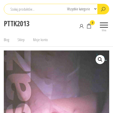
Przejdź
do
treści
PTTK2013
0
Menu
Blog
Sklep
Moje konto