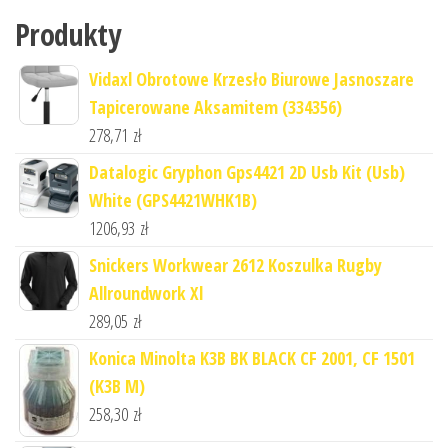
Produkty
Vidaxl Obrotowe Krzesło Biurowe Jasnoszare
Tapicerowane Aksamitem (334356)
278,71
zł
Datalogic Gryphon Gps4421 2D Usb Kit (Usb)
White (GPS4421WHK1B)
1206,93
zł
Snickers Workwear 2612 Koszulka Rugby
Allroundwork Xl
289,05
zł
Konica Minolta K3B BK BLACK CF 2001, CF 1501
(K3B M)
258,30
zł