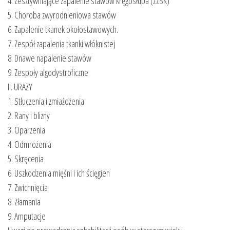
4. Zesztywniające zapalenie stawów kręgosłupa (ZZSK)
5. Choroba zwyrodnieniowa stawów
6. Zapalenie tkanek okołostawowych.
7. Zespół zapalenia tkanki włóknistej
8. Dnawe napalenie stawów
9. Zespoły algodystroficzne
II. URAZY
1. Stłuczenia i zmiażdżenia
2. Rany i blizny
3. Oparzenia
4. Odmrożenia
5. Skręcenia
6. Uszkodzenia mięśni i ich ścięgien
7. Zwichnięcia
8. Złamania
9. Amputacje