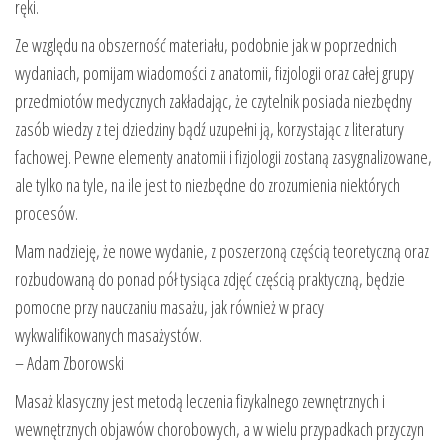
ręki.
Ze względu na obszerność materiału, podobnie jak w poprzednich
wydaniach, pomijam wiadomości z anatomii, fizjologii oraz całej grupy
przedmiotów medycznych zakładając, że czytelnik posiada niezbędny
zasób wiedzy z tej dziedziny bądź uzupełni ją, korzystając z literatury
fachowej. Pewne elementy anatomii i fizjologii zostaną zasygnalizowane,
ale tylko na tyle, na ile jest to niezbędne do zrozumienia niektórych
procesów.
Mam nadzieję, że nowe wydanie, z poszerzoną częścią teoretyczną oraz
rozbudowaną do ponad pół tysiąca zdjęć częścią praktyczną, będzie
pomocne przy nauczaniu masażu, jak również w pracy
wykwalifikowanych masażystów.
– Adam Zborowski
Masaż klasyczny jest metodą leczenia fizykalnego zewnętrznych i
wewnętrznych objawów chorobowych, a w wielu przypadkach przyczyn