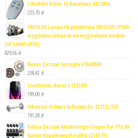
Cdvi Pilot Erone 15 Kanałowy 433 Mhz
233,70
zł
INFOCUS Lampa do projektora INFOCUS LP500 -
oryginalna lampa w nieoryginalnym module
(SP-LAMP-LP5F)
829,56
zł
Nexus Zestaw Sprzęgła F1G005Nx
238,42
zł
SteelSeries Aerox 3 (62599)
199,00
zł
Hikvision Uchwyt Sufitowy Ds-1271Zj-120
191,38
zł
Dahua Zestaw Monitoringu Cooper Xvr 1Tb 8X
Kamer Kopułkowych Fullhd (Z36579)