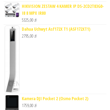
HIKVISION ZESTAW 4 KAMER IP DS-2CD2T83G0-
I8 8 MPX IR80
5325,00
zł
Dahua Uchwyt Asf172X T1 (ASF172XT1)
2795,00
zł
Kamera DJI Pocket 2 (Osmo Pocket 2)
1759,00
zł