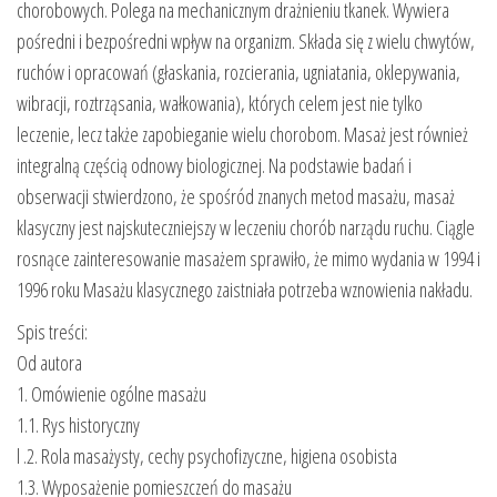
chorobowych. Polega na mechanicznym drażnieniu tkanek. Wywiera
pośredni i bezpośredni wpływ na organizm. Składa się z wielu chwytów,
ruchów i opracowań (głaskania, rozcierania, ugniatania, oklepywania,
wibracji, roztrząsania, wałkowania), których celem jest nie tylko
leczenie, lecz także zapobieganie wielu chorobom. Masaż jest również
integralną częścią odnowy biologicznej. Na podstawie badań i
obserwacji stwierdzono, że spośród znanych metod masażu, masaż
klasyczny jest najskuteczniejszy w leczeniu chorób narządu ruchu. Ciągle
rosnące zainteresowanie masażem sprawiło, że mimo wydania w 1994 i
1996 roku Masażu klasycznego zaistniała potrzeba wznowienia nakładu.
Spis treści:
Od autora
1. Omówienie ogólne masażu
1.1. Rys historyczny
l .2. Rola masażysty, cechy psychofizyczne, higiena osobista
1.3. Wyposażenie pomieszczeń do masażu