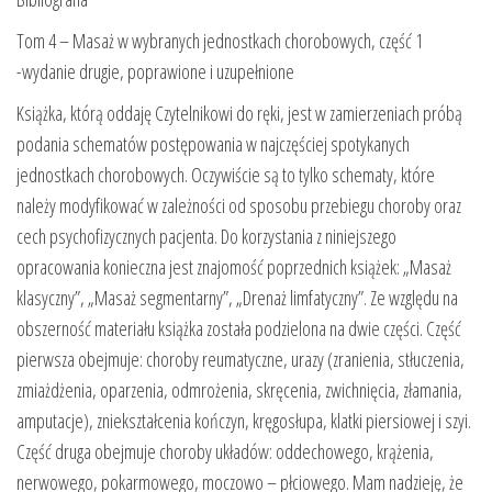
Tom 4 – Masaż w wybranych jednostkach chorobowych, część 1
-wydanie drugie, poprawione i uzupełnione
Książka, którą oddaję Czytelnikowi do ręki, jest w zamierzeniach próbą
podania schematów postępowania w najczęściej spotykanych
jednostkach chorobowych. Oczywiście są to tylko schematy, które
należy modyfikować w zależności od sposobu przebiegu choroby oraz
cech psychofizycznych pacjenta. Do korzystania z niniejszego
opracowania konieczna jest znajomość poprzednich książek: „Masaż
klasyczny”, „Masaż segmentarny”, „Drenaż limfatyczny”. Ze względu na
obszerność materiału książka została podzielona na dwie części. Część
pierwsza obejmuje: choroby reumatyczne, urazy (zranienia, stłuczenia,
zmiażdżenia, oparzenia, odmrożenia, skręcenia, zwichnięcia, złamania,
amputacje), zniekształcenia kończyn, kręgosłupa, klatki piersiowej i szyi.
Część druga obejmuje choroby układów: oddechowego, krążenia,
nerwowego, pokarmowego, moczowo – płciowego. Mam nadzieję, że