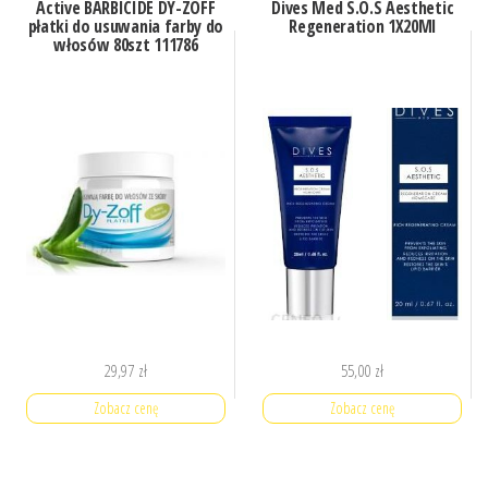
Active BARBICIDE DY-ZOFF
Dives Med S.O.S Aesthetic
płatki do usuwania farby do
Regeneration 1X20Ml
włosów 80szt 111786
29,97
zł
55,00
zł
Zobacz cenę
Zobacz cenę