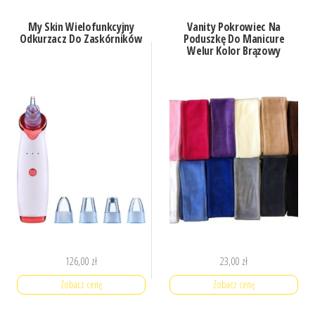
My Skin Wielofunkcyjny
Vanity Pokrowiec Na
Odkurzacz Do Zaskórników
Poduszkę Do Manicure
Welur Kolor Brązowy
126,00
zł
23,00
zł
Zobacz cenę
Zobacz cenę