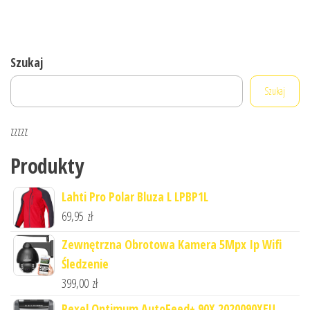
Szukaj
Szukaj
zzzzz
Produkty
Lahti Pro Polar Bluza L LPBP1L
69,95
zł
Zewnętrzna Obrotowa Kamera 5Mpx Ip Wifi
Śledzenie
399,00
zł
Rexel Optimum AutoFeed+ 90X 2020090XEU