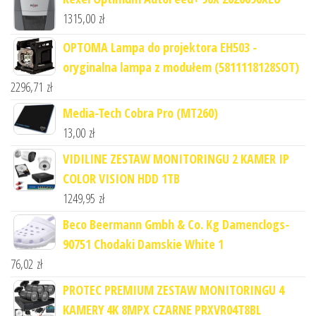
1315,00
zł
OPTOMA Lampa do projektora EH503 -
oryginalna lampa z modułem (5811118128SOT)
2296,71
zł
Media-Tech Cobra Pro (MT260)
13,00
zł
VIDILINE ZESTAW MONITORINGU 2 KAMER IP
COLOR VISION HDD 1TB
1249,95
zł
Beco Beermann Gmbh & Co. Kg Damenclogs-
90751 Chodaki Damskie White 1
76,02
zł
PROTEC PREMIUM ZESTAW MONITORINGU 4
KAMERY 4K 8MPX CZARNE PRXVR04T8BL