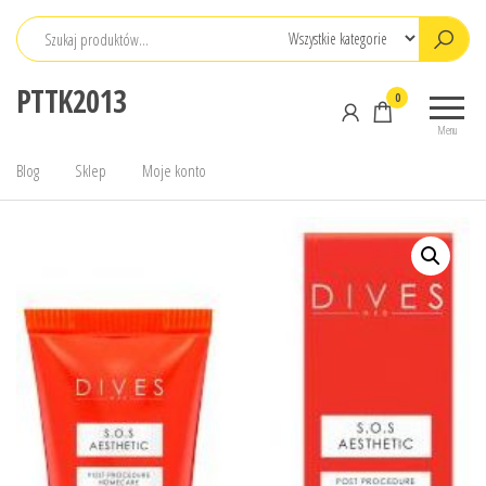
Przejdź
do
treści
PTTK2013
0
Menu
Blog
Sklep
Moje konto