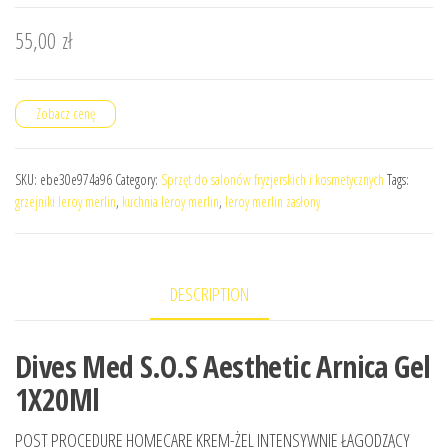
55,00
zł
Zobacz cenę
SKU:
ebe30e974a96
Category:
Sprzęt do salonów fryzjerskich i kosmetycznych
Tags:
grzejniki leroy merlin
,
kuchnia leroy merlin
,
leroy merlin zasłony
DESCRIPTION
Dives Med S.O.S Aesthetic Arnica Gel
1X20Ml
POST PROCEDURE HOMECARE KREM-ŻEL INTENSYWNIE ŁAGODZĄCY