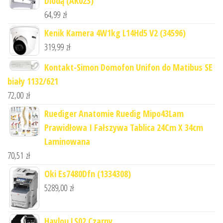
Diodą (AK023)
64,99
zł
Kenik Kamera 4W1kg L14Hd5 V2 (34596)
319,99
zł
Kontakt-Simon Domofon Unifon do Matibus SE
biały 1132/621
72,00
zł
Ruediger Anatomie Ruedig Mipo43Lam
Prawidłowa I Fałszywa Tablica 24Cm X 34cm
Laminowana
70,51
zł
Oki Es7480Dfn (1334308)
5289,00
zł
Haylou LS02 Czarny