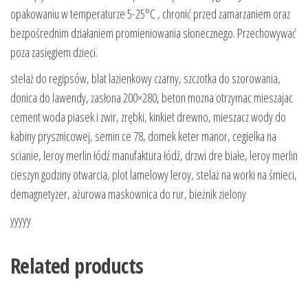
opakowaniu w temperaturze 5-25°C , chronić przed zamarzaniem oraz
bezpośrednim działaniem promieniowania słonecznego. Przechowywać
poza zasięgiem dzieci.
stelaż do regipsów, blat lazienkowy czarny, szczotka do szorowania,
donica do lawendy, zasłona 200×280, beton mozna otrzymac mieszajac
cement woda piasek i zwir, zrębki, kinkiet drewno, mieszacz wody do
kabiny prysznicowej, semin ce 78, domek keter manor, cegielka na
scianie, leroy merlin łódź manufaktura łódź, drzwi dre białe, leroy merlin
cieszyn godziny otwarcia, plot lamelowy leroy, stelaż na worki na śmieci,
demagnetyzer, ażurowa maskownica do rur, bieżnik zielony
yyyyy
Related products