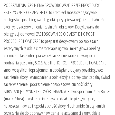
PODRAŻNIENIA I ZASINIENIA SPOWODOWANE PRZEZ PROCEDURY
ESTETYCZNE S.O.S AESTHETIC to krem-żel znoszący negatywne
następstwa pozabiegowe. Łagodzi i przyspiesza zejście podrażnień
skórnych, zaczerwienienia, zasinień i obrzęków. Dedykowany do
pielęgnacji domowej. ZASTOSOWANIES.O.S AESTHETIC POST
PROCEDURE HOMECARE to preparat dedykowany po zabiegach
estetycznych takich jak: mezoterapia igłowa i mikroigłowa peelingi
chemiczne laseroterapia wypełniacze inne zabiegi inwazyjne i
podrażniające skórę S.O.S AESTHETIC POST PROCEDURE HOMECARE
znosi wszystkie nieprzyjemne i niepożądane objawy pozabiegowe:
zasinienie skóry i wynaczynienia poiniekcyjne obrzęk stan zapalny świąd
zaczerwienienie i podrażnienie pozabiegowa suchość skóry
SUBSTANCJE CZYNNE I SPOSÓB DZIAŁANIA: Butyrospermum Parki Butter
(masło Shea) – wykazuje intensywne działanie pielęgnacyjne,
natłuszcza, nawilża i łagodzi suchość skóry Niacinamide (niacynamid)-
przyczynia się do poprawy nawilżenia i elastyczności skóry, działa