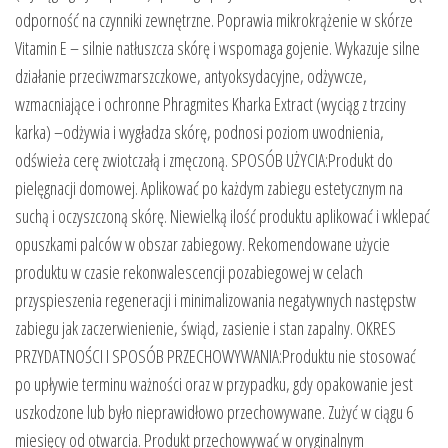
odporność na czynniki zewnętrzne. Poprawia mikrokrążenie w skórze
Vitamin E – silnie natłuszcza skórę i wspomaga gojenie. Wykazuje silne
działanie przeciwzmarszczkowe, antyoksydacyjne, odżywcze,
wzmacniające i ochronne Phragmites Kharka Extract (wyciąg z trzciny
karka) –odżywia i wygładza skórę, podnosi poziom uwodnienia,
odświeża cerę zwiotczałą i zmęczoną. SPOSÓB UŻYCIA:Produkt do
pielęgnacji domowej. Aplikować po każdym zabiegu estetycznym na
suchą i oczyszczoną skórę. Niewielką ilość produktu aplikować i wklepać
opuszkami palców w obszar zabiegowy. Rekomendowane użycie
produktu w czasie rekonwalescencji pozabiegowej w celach
przyspieszenia regeneracji i minimalizowania negatywnych następstw
zabiegu jak zaczerwienienie, świąd, zasienie i stan zapalny. OKRES
PRZYDATNOŚCI I SPOSÓB PRZECHOWYWANIA:Produktu nie stosować
po upływie terminu ważności oraz w przypadku, gdy opakowanie jest
uszkodzone lub było nieprawidłowo przechowywane. Zużyć w ciągu 6
miesięcy od otwarcia. Produkt przechowywać w oryginalnym