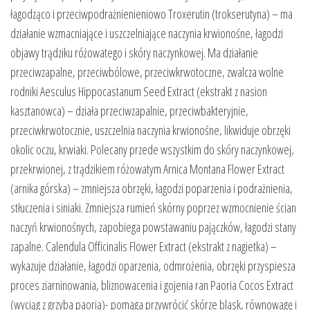
łagodząco i przeciwpodrażnienieniowo Troxerutin (trokserutyna) – ma
działanie wzmacniające i uszczelniające naczynia krwionośne, łagodzi
objawy trądziku różowatego i skóry naczynkowej. Ma działanie
przeciwzapalne, przeciwbólowe, przeciwkrwotoczne, zwalcza wolne
rodniki Aesculus Hippocastanum Seed Extract (ekstrakt z nasion
kasztanowca) – działa przeciwzapalnie, przeciwbakteryjnie,
przeciwkrwotocznie, uszczelnia naczynia krwionośne, likwiduje obrzęki
okolic oczu, krwiaki. Polecany przede wszystkim do skóry naczynkowej,
przekrwionej, z trądzikiem różowatym Arnica Montana Flower Extract
(arnika górska) – zmniejsza obrzęki, łagodzi poparzenia i podrażnienia,
stłuczenia i siniaki. Zmniejsza rumień skórny poprzez wzmocnienie ścian
naczyń krwionośnych, zapobiega powstawaniu pajączków, łagodzi stany
zapalne. Calendula Officinalis Flower Extract (ekstrakt z nagietka) –
wykazuje działanie, łagodzi oparzenia, odmrożenia, obrzęki przyspiesza
proces ziarninowania, bliznowacenia i gojenia ran Paoria Cocos Extract
(wyciąg z grzyba paoria)- pomaga przywrócić skórze blask, równowagę i