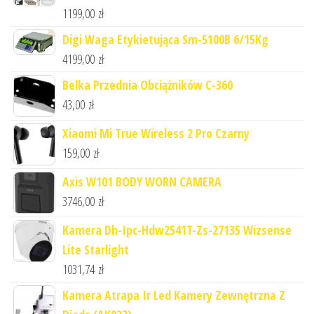
1199,00
zł
Digi Waga Etykietująca Sm-5100B 6/15Kg
4199,00
zł
Belka Przednia Obciążników C-360
43,00
zł
Xiaomi Mi True Wireless 2 Pro Czarny
159,00
zł
Axis W101 BODY WORN CAMERA
3746,00
zł
Kamera Dh-Ipc-Hdw2541T-Zs-27135 Wizsense
Lite Starlight
1031,74
zł
Kamera Atrapa Ir Led Kamery Zewnętrzna Z