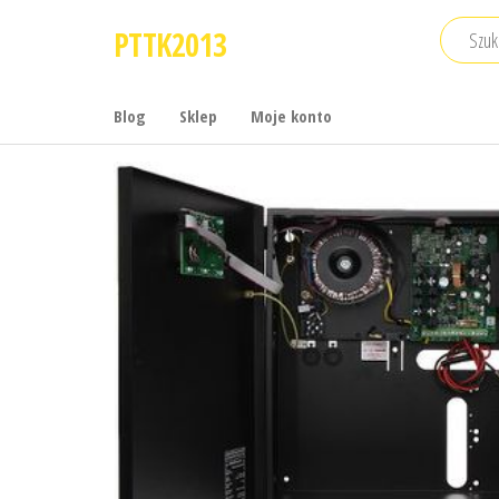
Przejdź
PTTK2013
do
treści
Blog
Sklep
Moje konto