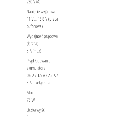
230 V AC
Napięcie wyjściowe:
11 V … 13.8 V (praca
buforowa)
Wydajność prądowa
(łączna):
5 A (max)
Prąd ładowania
akumulatora:
0.6 A / 1.5 A / 2.2 A /
3 A przełączana
Moc:
78 W
Liczba wyjść: