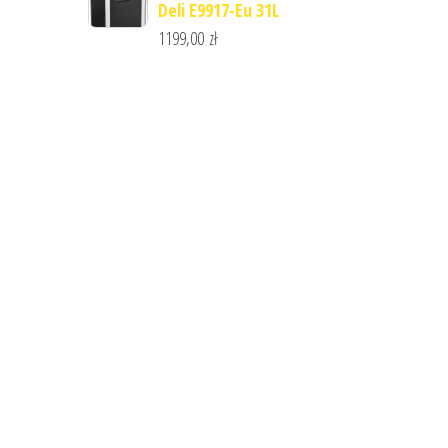
Deli E9917-Eu 31L
1199,00
zł