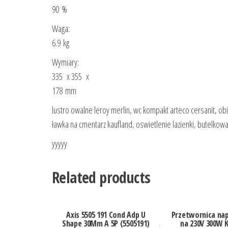
90 %
Waga:
6.9 kg
Wymiary:
335 x 355 x
178 mm
lustro owalne leroy merlin, wc kompakt arteco cersanit, ob
ławka na cmentarz kaufland, oswietlenie lazienki, butelkowa
yyyyy
Related products
Axis 5505 191 Cond Adp U
Przetwornica nap
Shape 30Mm A 5P (5505191)
na 230V 300W