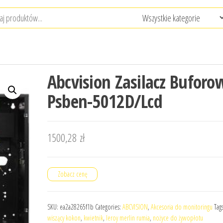
Abcvision Zasilacz Buforo
Psben-5012D/Lcd
1500,28
zł
Zobacz cenę
SKU:
ea2a28265f1b
Categories:
ABCVISION
,
Akcesoria do monitoringu
Tag
wiszący kokon
,
kwietnik
,
leroy merlin rumia
,
nożyce do żywopłotu