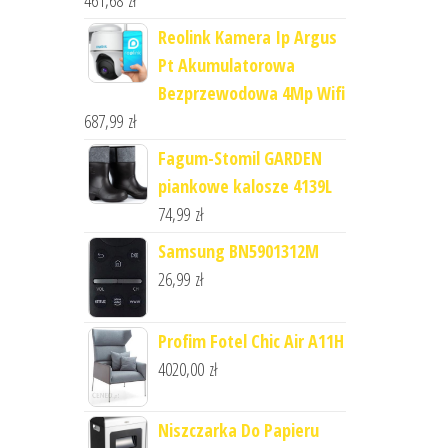
461,68
zł
Reolink Kamera Ip Argus
Pt Akumulatorowa
Bezprzewodowa 4Mp Wifi
687,99
zł
Fagum-Stomil GARDEN
piankowe kalosze 4139L
74,99
zł
Samsung BN5901312M
26,99
zł
Profim Fotel Chic Air A11H
4020,00
zł
Niszczarka Do Papieru