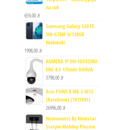
na rok
659,00
zł
Samsung Galaxy S20 FE
SM-G780F 6/128GB
Niebieski
1998,00
zł
KAMERA IP DH-SD59230U-
HNI 4.5-135mm DAHUA
3798,00
zł
Axis P3905 R Mk Ii M12
(Barebone) (1073041)
26996,00
zł
Neomounts By Newstar
Statyw Mobilny Plasma