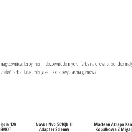
i nagrzewnica, leroy merlin dozownik do mydła, farby na drewno, bondex mały
 zieleń farba dulux, mini grzejnik olejowy, taśma gumowa
ięcia 12V
Novus Nvb-5010Jb-Ii
Maclean Atrapa Ka
 KEMOT
Adapter Ścienny
Kopułkowa Z Migaj