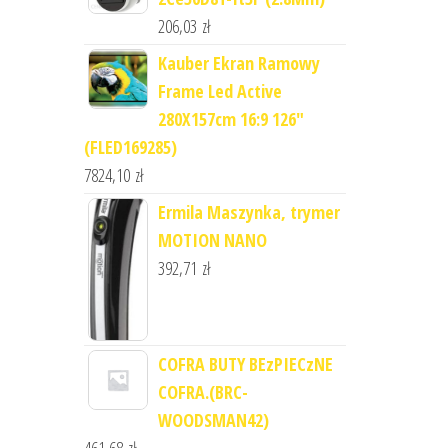
206,03
zł
Kauber Ekran Ramowy
Frame Led Active
280X157cm 16:9 126"
(FLED169285)
7824,10
zł
Ermila Maszynka, trymer
MOTION NANO
392,71
zł
COFRA BUTY BEzPIECzNE
COFRA.(BRC-
WOODSMAN42)