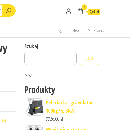
0
0,00 zł
Blog
Sklep
Moje konto
wy
Szukaj
Szukaj
zzzzz
Produkty
Peleciarka, granulator
100kg/h, 3kW
9926,00
zł
s:
fotel
Monitoring zestaw