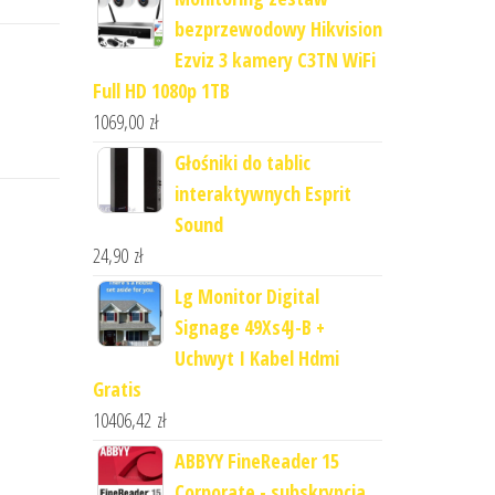
bezprzewodowy Hikvision
Ezviz 3 kamery C3TN WiFi
Full HD 1080p 1TB
1069,00
zł
Głośniki do tablic
interaktywnych Esprit
Sound
24,90
zł
Lg Monitor Digital
Signage 49Xs4J-B +
Uchwyt I Kabel Hdmi
Gratis
10406,42
zł
ABBYY FineReader 15
Corporate - subskrypcja