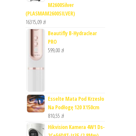
M2600Silver
(PLASMAM2600SILVER)
16315,09
zł
Beautifly B-Hydraclear
PRO
599,00
zł
Esselte Mata Pod Krzesło
Na Podłogę 120 X150cm
810,55
zł
Hikvision Kamera 4W1 Ds-
2Ce56D8T-It3F (2.8Mm)