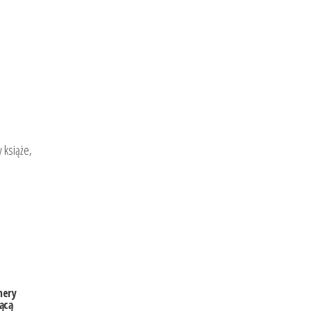
 książe,
mery
ącą