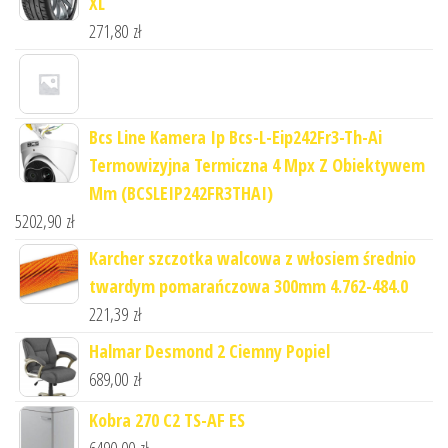
XL
271,80
zł
Bcs Line Kamera Ip Bcs-L-Eip242Fr3-Th-Ai
Termowizyjna Termiczna 4 Mpx Z Obiektywem
Mm (BCSLEIP242FR3THAI)
5202,90
zł
Karcher szczotka walcowa z włosiem średnio
twardym pomarańczowa 300mm 4.762-484.0
221,39
zł
Halmar Desmond 2 Ciemny Popiel
689,00
zł
Kobra 270 C2 TS-AF ES