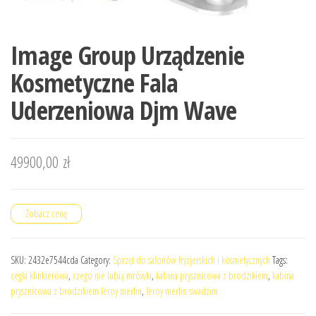
Image Group Urządzenie
Kosmetyczne Fala
Uderzeniowa Djm Wave
49900,00
zł
Zobacz cenę
SKU:
2432e7544cda
Category:
Sprzęt do salonów fryzjerskich i kosmetycznych
Tags:
cegła klinkierowa
,
czego nie lubią mrówki
,
kabina prysznicowa z brodzikiem
,
kabina
prysznicowa z brodzikiem leroy merlin
,
leroy merlin swadzim