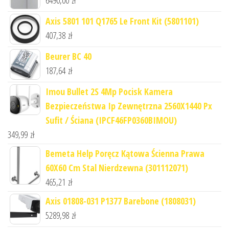
6490,00
zł
Axis 5801 101 Q1765 Le Front Kit (5801101)
407,38
zł
Beurer BC 40
187,64
zł
Imou Bullet 2S 4Mp Pocisk Kamera
Bezpieczeństwa Ip Zewnętrzna 2560X1440 Px
Sufit / Ściana (IPCF46FP0360BIMOU)
349,99
zł
Bemeta Help Poręcz Kątowa Ścienna Prawa
60X60 Cm Stal Nierdzewna (301112071)
465,21
zł
Axis 01808-031 P1377 Barebone (1808031)
5289,98
zł