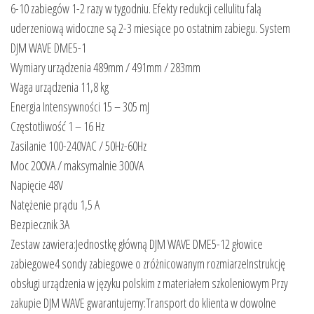
6-10 zabiegów 1-2 razy w tygodniu. Efekty redukcji cellulitu falą
uderzeniową widoczne są 2-3 miesiące po ostatnim zabiegu. System
DJM WAVE DME5-1
Wymiary urządzenia 489mm / 491mm / 283mm
Waga urządzenia 11,8 kg
Energia Intensywności 15 – 305 mJ
Częstotliwość 1 – 16 Hz
Zasilanie 100-240VAC / 50Hz-60Hz
Moc 200VA / maksymalnie 300VA
Napięcie 48V
Natężenie prądu 1,5 A
Bezpiecznik 3A
Zestaw zawiera:Jednostkę główną DJM WAVE DME5-12 głowice
zabiegowe4 sondy zabiegowe o zróżnicowanym rozmiarzeInstrukcję
obsługi urządzenia w języku polskim z materiałem szkoleniowym Przy
zakupie DJM WAVE gwarantujemy:Transport do klienta w dowolne