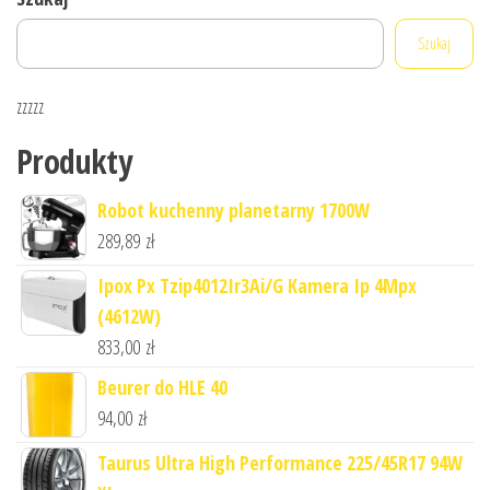
Szukaj
zzzzz
Produkty
Robot kuchenny planetarny 1700W
289,89
zł
Ipox Px Tzip4012Ir3Ai/G Kamera Ip 4Mpx
(4612W)
833,00
zł
Beurer do HLE 40
94,00
zł
Taurus Ultra High Performance 225/45R17 94W