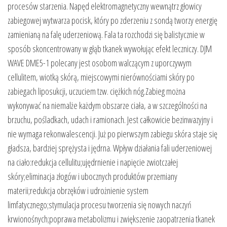
procesów starzenia. Napęd elektromagnetyczny wewnątrz głowicy
zabiegowej wytwarza pocisk, który po zderzeniu z sondą tworzy energię
zamienianą na falę uderzeniową. Fala ta rozchodzi się balistycznie w
sposób skoncentrowany w głąb tkanek wywołując efekt leczniczy. DJM
WAVE DME5-1 polecany jest osobom walczącym z uporczywym
cellulitem, wiotką skórą, miejscowymi nierównościami skóry po
zabiegach liposukcji, uczuciem tzw. ciężkich nóg.Zabieg można
wykonywać na niemalże każdym obszarze ciała, a w szczególności na
brzuchu, pośladkach, udach i ramionach. Jest całkowicie bezinwazyjny i
nie wymaga rekonwalescencji. Już po pierwszym zabiegu skóra staje się
gładsza, bardziej sprężysta i jędrna. Wpływ działania fali uderzeniowej
na ciało:redukcja cellulitu;ujędrnienie i napięcie zwiotczałej
skóry;eliminacja złogów i ubocznych produktów przemiany
materii;redukcja obrzęków i udrożnienie system
limfatycznego;stymulacja procesu tworzenia się nowych naczyń
krwionośnych;poprawa metabolizmu i zwiększenie zaopatrzenia tkanek