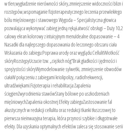
w tlen;wygładzenie nierówności skóry,zmniejszenie widoczności blizn i
rozstępów,wspomaganie fizjoterapeutycznego leczenia przewlekłego
bólu mięśniowego i stawowego Wygoda – Specjalistyczna głowica
pozwalająca wykonywać zabieg jedną rękąŁatwość obsługi – Duży 10,2
calowy ekran kolorowy z intuicyjnym menuIdealne dopasowanie – 4
Nasadki dla najlepszego dopasowania do leczonego obszaru ciała
Wskazania do zabiegu:Poprawa urody oraz wyglądu:CellulitWiotkość
skóryRozstępyUczucie tzw. „ciężkich nóg”Brak gładkości i jędrności i
sprężystości skóryWymodelowanie sylwetki, zmniejszenie obwodów
ciałaW połączeniu z zabiegami kriolipolizy, radiofrekwencji,
ultradźwiękami.Fizjoterapia i rehabilitacja:Zapalenia
ścięgienZwyrodnienia stawówStany bólowe po uszkodzeniach
mięśniowychZapalenia okostnej Efekty zabieguZastosowanie fal
akustycznych w redukcji cellulitu oraz redukcji tkanki tłuszczowej to
pierwsza nieinwazyjna terapia, która przynosi szybkie i długotrwałe
efekty. Dla uzyskania optymalnych efektów zaleca się stosowanie serii