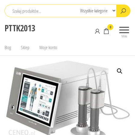
Przejdź
do
treści
PTTK2013
0
Menu
Blog
Sklep
Moje konto