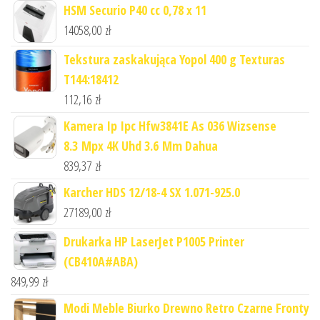
HSM Securio P40 cc 0,78 x 11
14058,00
zł
Tekstura zaskakująca Yopol 400 g Texturas
T144:18412
112,16
zł
Kamera Ip Ipc Hfw3841E As 036 Wizsense
8.3 Mpx 4K Uhd 3.6 Mm Dahua
839,37
zł
Karcher HDS 12/18-4 SX 1.071-925.0
27189,00
zł
Drukarka HP LaserJet P1005 Printer
(CB410A#ABA)
849,99
zł
Modi Meble Biurko Drewno Retro Czarne Fronty