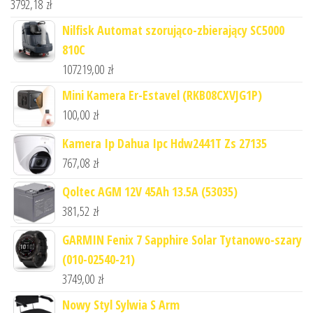
3792,18
zł
Nilfisk Automat szorująco-zbierający SC5000
810C
107219,00
zł
Mini Kamera Er-Estavel (RKB08CXVJG1P)
100,00
zł
Kamera Ip Dahua Ipc Hdw2441T Zs 27135
767,08
zł
Qoltec AGM 12V 45Ah 13.5A (53035)
381,52
zł
GARMIN Fenix 7 Sapphire Solar Tytanowo-szary
(010-02540-21)
3749,00
zł
Nowy Styl Sylwia S Arm