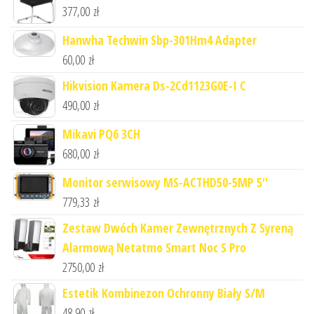
377,00
zł
Hanwha Techwin Sbp-301Hm4 Adapter
60,00
zł
Hikvision Kamera Ds-2Cd1123G0E-I C
490,00
zł
Mikavi PQ6 3CH
680,00
zł
Monitor serwisowy MS-ACTHD50-5MP 5''
779,33
zł
Zestaw Dwóch Kamer Zewnętrznych Z Syreną
Alarmową Netatmo Smart Noc S Pro
2750,00
zł
Estetik Kombinezon Ochronny Biały S/M
48,90
zł