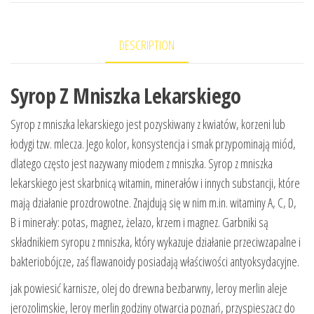
DESCRIPTION
Syrop Z Mniszka Lekarskiego
Syrop z mniszka lekarskiego jest pozyskiwany z kwiatów, korzeni lub
łodygi tzw. mlecza. Jego kolor, konsystencja i smak przypominają miód,
dlatego często jest nazywany miodem z mniszka. Syrop z mniszka
lekarskiego jest skarbnicą witamin, minerałów i innych substancji, które
mają działanie prozdrowotne. Znajdują się w nim m.in. witaminy A, C, D,
B i minerały: potas, magnez, żelazo, krzem i magnez. Garbniki są
składnikiem syropu z mniszka, który wykazuje działanie przeciwzapalne i
bakteriobójcze, zaś flawanoidy posiadają właściwości antyoksydacyjne.
jak powiesić karnisze, olej do drewna bezbarwny, leroy merlin aleje
jerozolimskie, leroy merlin godziny otwarcia poznań, przyspieszacz do