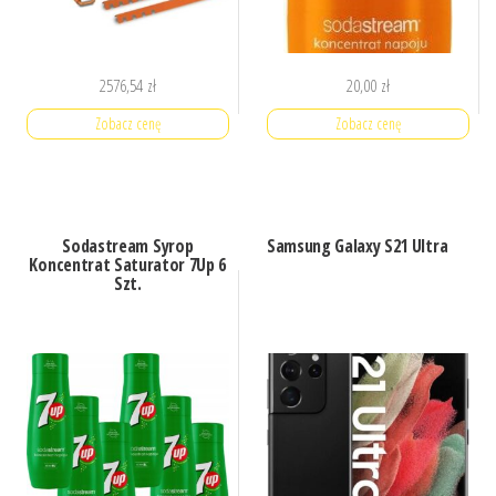
2576,54
zł
20,00
zł
Zobacz cenę
Zobacz cenę
Sodastream Syrop
Samsung Galaxy S21 Ultra
Koncentrat Saturator 7Up 6
Szt.