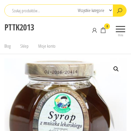
Przejdź
do
treści
PTTK2013
0
Menu
Blog
Sklep
Moje konto