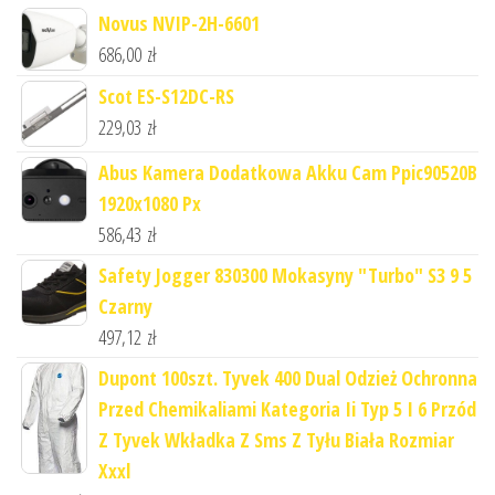
Novus NVIP-2H-6601
686,00
zł
Scot ES-S12DC-RS
229,03
zł
Abus Kamera Dodatkowa Akku Cam Ppic90520B
1920x1080 Px
586,43
zł
Safety Jogger 830300 Mokasyny "Turbo" S3 9 5
Czarny
497,12
zł
Dupont 100szt. Tyvek 400 Dual Odzież Ochronna
Przed Chemikaliami Kategoria Ii Typ 5 I 6 Przód
Z Tyvek Wkładka Z Sms Z Tyłu Biała Rozmiar
Xxxl