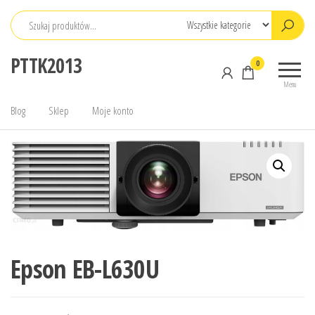
Przejdź
do
treści
PTTK2013
0
Menu
Blog
Sklep
Moje konto
Epson EB-L630U