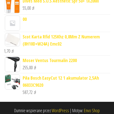
Dives Med S.O.S Aesthetic Spf 50+ 1X20Ml
55,00
zł
00
Scot Karta Rfid 125Khz 0,8Mm Z Numerem
(8H10D+W24A) Emc02
1,70
zł
Moser Ventus Tourmalin 2200
255,00
zł
Piła Bosch EasyCut 12 1 akumulator 2,5Ah
06033C9020
587,72
zł
Dumnie wspierane przez
WordPress
|
Motyw:
Envo Shop