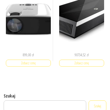
899,00
zł
90734,52
zł
Zobacz cenę
Zobacz cenę
Szukaj
Szukaj