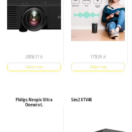
20858,17
zł
1778,99
zł
Zobacz cenę
Zobacz cenę
Philips Neopix Ultra
Sim2 XTV4K
Onewrot.