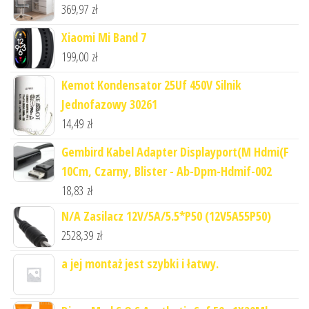
369,97
zł
Xiaomi Mi Band 7
199,00
zł
Kemot Kondensator 25Uf 450V Silnik
Jednofazowy 30261
14,49
zł
Gembird Kabel Adapter Displayport(M Hdmi(F
10Cm, Czarny, Blister - Ab-Dpm-Hdmif-002
18,83
zł
N/A Zasilacz 12V/5A/5.5*P50 (12V5A55P50)
2528,39
zł
a jej montaż jest szybki i łatwy.