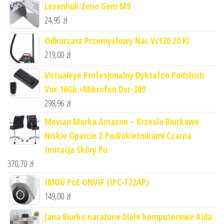
Levenhuk Zeno Gem M9
24,95
zł
Odkurzacz Przemysłowy Nac Vc120 20 Kl
219,00
zł
Virtualeye Profesjonalny Dyktafon Podsłuch
Vox 16Gb +Mikrofon Dvr-309
298,96
zł
Movian Marka Amazon – Krzesło Biurkowe
Niskie Oparcie Z Podłokietnikami Czarna
Imitacja Skóry Pu
370,70
zł
IMOU PoE ONVIF (IPC-T22AP)
149,00
zł
Jana Biurko narażone białe komputerowe Aida