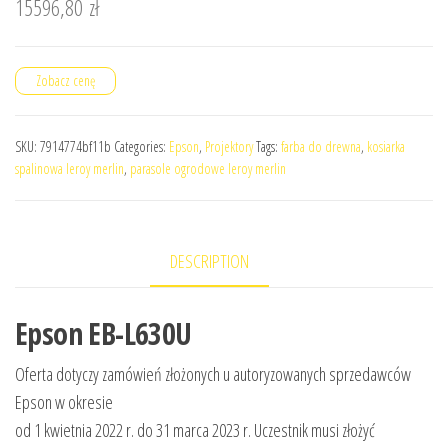
15596,80
zł
Zobacz cenę
SKU:
7914774bf11b
Categories:
Epson
,
Projektory
Tags:
farba do drewna
,
kosiarka
spalinowa leroy merlin
,
parasole ogrodowe leroy merlin
DESCRIPTION
Epson EB-L630U
Oferta dotyczy zamówień złożonych u autoryzowanych sprzedawców
Epson w okresie
od 1 kwietnia 2022 r. do 31 marca 2023 r. Uczestnik musi złożyć