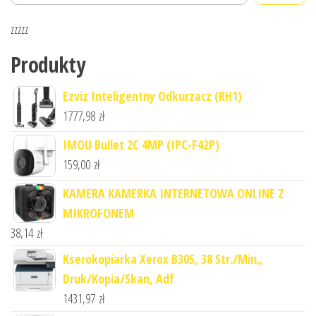
zzzzz
Produkty
Ezviz Inteligentny Odkurzacz (RH1)
1777,98
zł
IMOU Bullet 2C 4MP (IPC-F42P)
159,00
zł
KAMERA KAMERKA INTERNETOWA ONLINE Z
MIKROFONEM
38,14
zł
Kserokopiarka Xerox B305, 38 Str./Min.,
Druk/Kopia/Skan, Adf
1431,97
zł