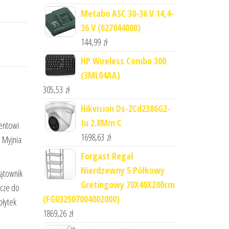
Metabo ASC 30-36 V 14,4-
36 V (627044000)
144,99
zł
HP Wireless Combo 300
(3ML04AA)
305,53
zł
Hikvision Ds-2Cd2386G2-
Iu 2.8Mm C
ientowi
1698,63
zł
. Myjnia
Forgast Regał
Nierdzewny 5 Półkowy
kątownik
Gretingowy 70X40X200cm
rcze do
(FG032507004002000)
płytek
1869,26
zł