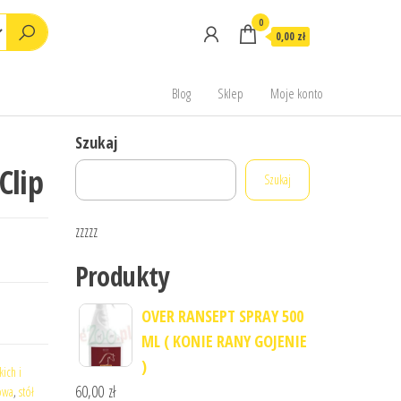
0
0,00 zł
Blog
Sklep
Moje konto
Szukaj
Clip
Szukaj
zzzzz
Produkty
OVER RANSEPT SPRAY 500
ML ( KONIE RANY GOJENIE
)
kich i
60,00
zł
owa
,
stół