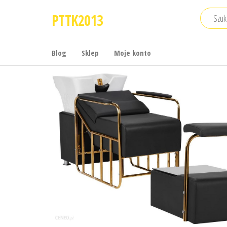
Przejdź
PTTK2013
do
treści
Blog
Sklep
Moje konto