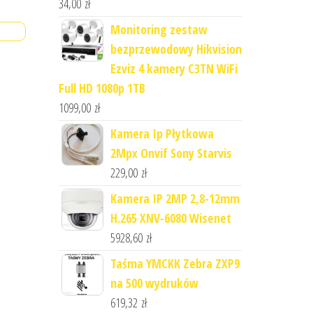
34,00
zł
Monitoring zestaw
bezprzewodowy Hikvision
Ezviz 4 kamery C3TN WiFi
Full HD 1080p 1TB
1099,00
zł
Kamera Ip Płytkowa
2Mpx Onvif Sony Starvis
229,00
zł
Kamera IP 2MP 2,8-12mm
H.265 XNV-6080 Wisenet
5928,60
zł
Taśma YMCKK Zebra ZXP9
na 500 wydruków
619,32
zł