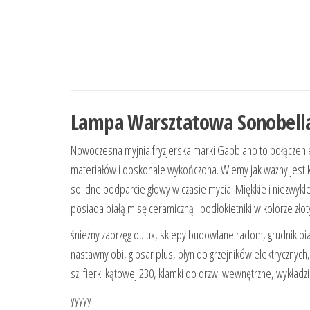
Lampa Warsztatowa Sonobella 
Nowoczesna myjnia fryzjerska marki Gabbiano to połączenie 
materiałów i doskonale wykończona. Wiemy jak ważny jest k
solidne podparcie głowy w czasie mycia. Miękkie i niezwykl
posiada białą misę ceramiczną i podłokietniki w kolorze zł
śnieżny zaprzęg dulux, sklepy budowlane radom, grudnik bia
nastawny obi, gipsar plus, płyn do grzejników elektrycznych
szlifierki kątowej 230, klamki do drzwi wewnętrzne, wykład
yyyyy