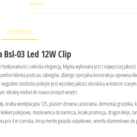
ogrodowy
DESCRIPTION
Bsl-03 Led 12W Clip
funkjonalności z włoska elegancją. Myjnia wykonana jest z najwyższej jakości
omfort klienta podczas zabiegów, dlatego specjalna konstrukcja zapewnia kl
e wygodne siedzisko pokryte jest wysokiej jakości ekoskórą w kolerze szarym
otym. Idealny mebel do nowoczesnych wnętrz.
ły, kratka wentylacyjna 125, plaster drewna castorama, demontaż grzejnika, 
, kinkiet pokojowy, maskownica do karnisza, leżaki promocja, dragon kleje, ta
zina pcv 4 m szeroka, leroy merlin gniazdo natynkowe, wiertła diamentowe do 