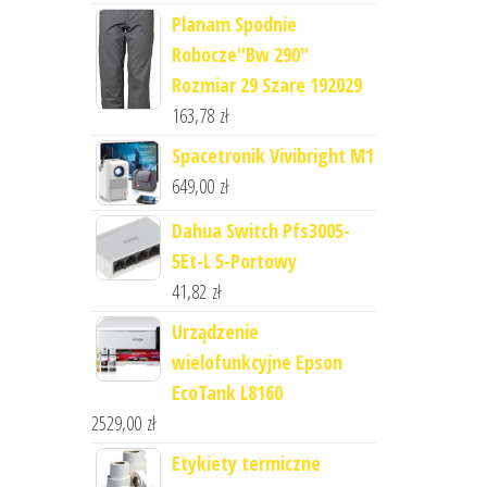
Planam Spodnie
Robocze"Bw 290"
Rozmiar 29 Szare 192029
163,78
zł
Spacetronik Vivibright M1
649,00
zł
Dahua Switch Pfs3005-
5Et-L 5-Portowy
41,82
zł
Urządzenie
wielofunkcyjne Epson
EcoTank L8160
2529,00
zł
Etykiety termiczne