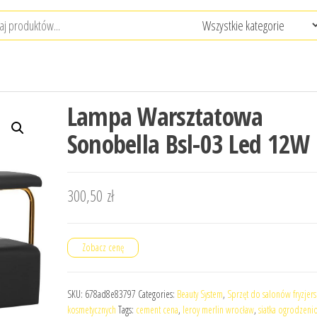
Lampa Warsztatowa
Sonobella Bsl-03 Led 12W 
300,50
zł
Zobacz cenę
SKU:
678ad8e83797
Categories:
Beauty System
,
Sprzęt do salonów fryzjers
kosmetycznych
Tags:
cement cena
,
leroy merlin wrocław
,
siatka ogrodzeni