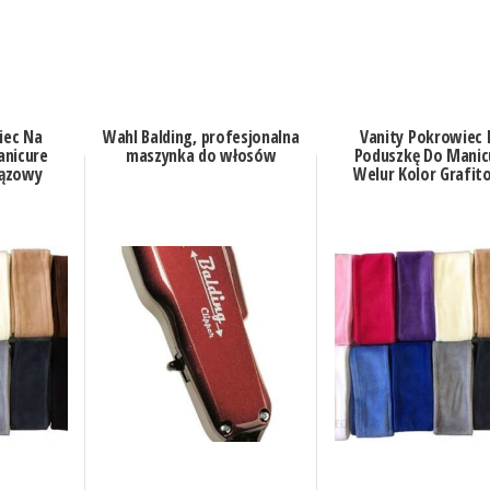
iec Na
Wahl Balding, profesjonalna
Vanity Pokrowiec
anicure
maszynka do włosów
Poduszkę Do Manic
rązowy
Welur Kolor Grafit