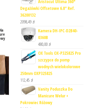
Aristocut Ultima 360°
Degażówki Offsetowe 6.0" Ref.
36200132
2098,49
zł
 Na
Kamera DH-IPC-D2B40-
ure
0360B
owy
480,00
zł
OX Tools OX-P325825 Pro
szczypce do pomp
wodnych wielokolorowe
250mm OXP325825
112,45
zł
Vanity Poduszka Do
Manicure Welur +
Pokrowiec Różowy