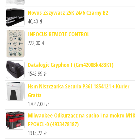
Novus Zszywacz 25K 24/6 Czarny B2
40,40
zł
INFOCUS REMOTE CONTROL
222,00
zł
Datalogic Gryphon I (Gm4200Bk433K1)
1543,99
zł
Hsm Niszczarka Securio P36I 1854121 + Kurier
Gratis
17047,00
zł
Milwaukee Odkurzacz na sucho i na mokro M18
FPOVCL-0 (4933478187)
1315,22
zł