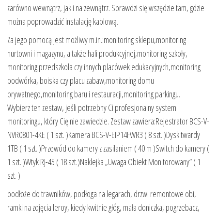
zarówno wewnątrz, jak i na zewnątrz. Sprawdzi się wszędzie tam, gdzie
można poprowadzić instalację kablową.
Za jego pomocą jest możliwy m.in.:monitoring sklepu,monitoring
hurtowni i magazynu, a także hali produkcyjnej,monitoring szkoły,
monitoring przedszkola czy innych placówek edukacyjnych,monitoring
podwórka, boiska czy placu zabaw,monitoring domu
prywatnego,monitoring baru i restauracji,monitoring parkingu.
Wybierz ten zestaw, jeśli potrzebny Ci profesjonalny system
monitoringu, który Cię nie zawiedzie. Zestaw zawiera:Rejestrator BCS-V-
NVR0801-4KE ( 1 szt. )Kamera BCS-V-EIP14FWR3 ( 8 szt. )Dysk twardy
1TB ( 1 szt. )Przewód do kamery z zasilaniem ( 40 m )Switch do kamery (
1 szt. )Wtyk RJ-45 ( 18 szt.)Naklejka „Uwaga Obiekt Monitorowany” ( 1
szt. )
podłoże do trawników, podłoga na legarach, drzwi remontowe obi,
ramki na zdjęcia leroy, kiedy kwitnie głóg, mała doniczka, pogrzebacz,