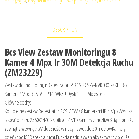
merlin głogów
,
leroy merlin meble ogrodowe promocja
,
leroy merlin sieradz
DESCRIPTION
Bcs View Zestaw Monitoringu 8
Kamer 4 Mpx Ir 30M Detekcja Ruchu
(ZM23229)
Zestaw do monitoringu: Rejestrator IP BCS BCS-V-NVR0801-4KE + 8x
Kamera 4Mpx BCS-V-EIP14FWR3 + Dysk 1TB + Akcesoria
Główne cechy:
Kompletny zestaw Rejestrator BCS VIEW z 8 kamerami IP 4 MpxWysoka
jakość obrazu 2560X1440 2K pikseli 4MPxKamery z możliwością montażu
zewnątrz wewnątrzWidoczność w nocy nawet do 30 metrówKamery
dzień/noc ICRDetekcja ruchuFunkcja nadpisywaniaDysk twardy o dużej