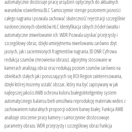
automatycznie dostosuje pracę urządzeń optycznych do aktualnych
warunków oświetlenia.BLC Samoczynnie steruje poziomem jasności
całego nagrania i pozwala zachować skuteczność rejestracji szczególnie
nasłonecznionych obiektów.HLC Identyfikacja silnych źródeł światła i
automatyczne zniwelowanie ich. WDR Pozwala uzyskać przejrzysty i
szczegółowy obraz, dzięki umiejętnemu niwelowaniu zarówno zbyt
jasnych, jak i zaciemnionych fragmentów nagrania.3D DNR Cyfrowa
redukcja szumów (mrowienia obrazu). algorytmy stosowane w
kamerach analizują obraz oraz redukują poziom szumów zarówno na
obiektach stałych jak i poruszających się.ROI Region zainteresowania,
dzięki której możemy ustalić obszar, który ma być zapisywany w jak
najlepszej jakości.AWB ochrona koloru białegoInteligentny system
automatycznego balansu bieli umożliwia reprodukcję materiału wideo z
zachowaniem naturalnych proporcji odcieni barwy białej. Funkcja AWB
analizuje otoczenie pracy kamery i samoczynnie dostosowuje
parametry obrazu. WDR przejrzysty i szczegółowy obraz Funkcja