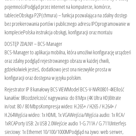
pojemnościPodgląd przez internet na komputerze, komórce,
tablecieObsługa P2P(chmura) – funkcja pozwalająca na zdalny dostęp
bez przekierowania portów i publicznego adresu IPOprogramowanie w
kompleciePolska instrukcja obsługi, konfiguracji oraz montażu
DOSTĘP ZDALNY – BCS-Manager
BCS-Manager to aplikacja mobilna, która umożliwi konfigurację urządzeń
oraz zdalny podgląd rejestrowanego obrazu w każdej chwili,
gdziekolwiek jesteś, dodatkowo jest ona niezwykle prosta w
konfiguracji oraz dostępna w języku polskim.
Rejestrator IP 8 kanałowy BCS VIEWModel BCS-V-NVR0801-4KEIlość
kanałów: 8Rozdzielczość nagrywania: do 8 Mpx (4K Ultra HD)Bitrate
in/out: 80 / 80 MbpsKompresja wideo: H.265+ / H265 / H.264+ /
H.264Wyjścia wideo: 1x HDMI, 1x VGAWejścia/Wyjścia audio: 1x RCA/
1xRCAPorty USB: 2x USB 2.0Wejście audio 1-G.711A / G.711UInterfejs
sieciowy: 1x Ethernet 10/100/1000MPodgląd na żywo: web serwer,