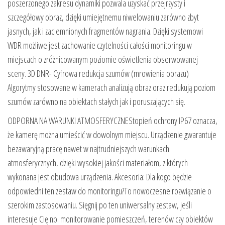
poszerzonego zakresu dynamiki pozwala uzyskać przejrzysty i
szczegółowy obraz, dzięki umiejętnemu niwelowaniu zarówno zbyt
jasnych, jak i zaciemnionych fragmentów nagrania. Dzięki systemowi
WDR możliwe jest zachowanie czytelności całości monitoringu w
miejscach o zróżnicowanym poziomie oświetlenia obserwowanej
sceny. 3D DNR- Cyfrowa redukcja szumów (mrowienia obrazu)
Algorytmy stosowane w kamerach analizują obraz oraz redukują poziom
szumów zarówno na obiektach stałych jak i poruszających się.
ODPORNA NA WARUNKI ATMOSFERYCZNEStopień ochrony IP67 oznacza,
że ​​kamerę można umieścić w dowolnym miejscu. Urządzenie gwarantuje
bezawaryjną pracę nawet w najtrudniejszych warunkach
atmosferycznych, dzięki wysokiej jakości materiałom, z których
wykonana jest obudowa urządzenia. Akcesoria: Dla kogo będzie
odpowiedni ten zestaw do monitoringu?To nowoczesne rozwiązanie o
szerokim zastosowaniu. Sięgnij po ten uniwersalny zestaw, jeśli
interesuje Cię np. monitorowanie pomieszczeń, terenów czy obiektów