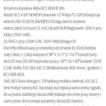
8x Kamera kopułowa 4Mpx BCS VIEW IR 30m
Model: BCS-V-EIP14FWR3Przetwornik 1/3”4 Mpx PS CMOSKompresja
wideoH.265+/H.265/H.264/MJPEGObsługa dwóch strumieni
wideoCzułość 0.01Lux(F2.0, AGC) 0Lux(B/W,IR)Nagrywanie: 20 kl./s przy
4 Mpx (2560×1440),
25/30 kl./s przy (2304×1296, 1920×1080)Obsługa ICR
Dzień/NocWbudowany promiennik podczerwieni do 30 mObiektyw
stały 2.8mm, F 2.0Kąt widzenia H: 98° V: 53.1° D: 114.7°Gniazdo Karty
microSD max 256 GBTemperatura pracy -30°C do + 60°Zasilanie 12V DC
± 25% 10.8W, POE (802.3af) 12.9WWbudowany WEB Server, zgodność z
BCS-NVR-VIEW,
CMS (BCS Basic Manager), P2PAplikacja mobilna (Android, iOS) BCS
View Funkcje kamery:AGC Automatyczna regulacja wzmocnienia sygnału,
do uzyskania stabilnego obrazu.AWB Analizuje otoczenie pracy kamery i
samoczynnie dostosowuje parametry obrazu.AES Kamera