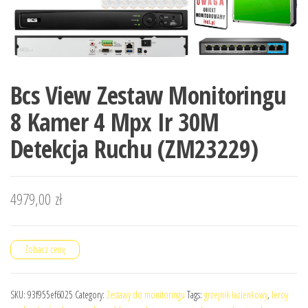
Bcs View Zestaw Monitoringu
8 Kamer 4 Mpx Ir 30M
Detekcja Ruchu (ZM23229)
4979,00
zł
Zobacz cenę
SKU:
93f955ef6025
Category:
Zestawy do monitoringu
Tags:
grzejnik łazienkowy
,
leroy