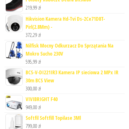
219,99
zł
Hikvision Kamera Hd-Tvi Ds-2Ce71D8T-
Pirl(2.8Mm) -
372,29
zł
Nilfisk Mocny Odkurzacz Do Sprzątania Na
Mokro Sucho 230V
595,99
zł
BCS-V-DI221IR3 Kamera IP sieciowa 2 MPx IR
30m BCS View
300,00
zł
VIVIBRIGHT F40
949,00
zł
Softfil Softfill Topilase 3Ml
799,00
zł