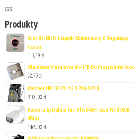
zzzzz
Produkty
Scot Bt-6B/Ir Czujnik Zbliżeniowy Z Regulacją
Czasu
111,19
zł
Obudowa Metalowa Bk-11B Do Przycisków Scot
52,70
zł
Karcher HD 10/23-4 S 1.286-922.0
9100,00
zł
Kamera Ip Dahua Ipc-Hfw5449T-Ase-Ni-0360B
4Mpx
1465,00
zł
Półbuty Robocze Dedra Bh9M8V