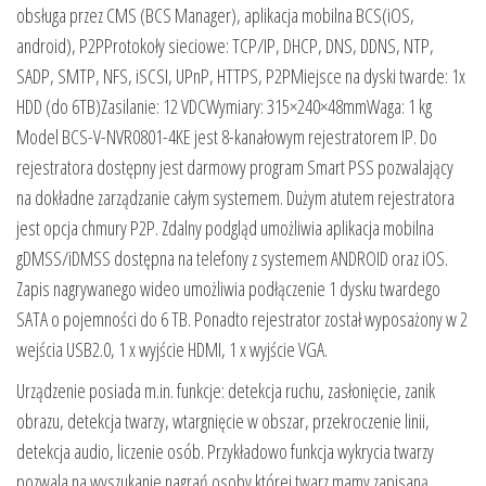
obsługa przez CMS (BCS Manager), aplikacja mobilna BCS(iOS,
android), P2PProtokoły sieciowe: TCP/IP, DHCP, DNS, DDNS, NTP,
SADP, SMTP, NFS, iSCSI, UPnP, HTTPS, P2PMiejsce na dyski twarde: 1x
HDD (do 6TB)Zasilanie: 12 VDCWymiary: 315×240×48mmWaga: 1 kg
Model BCS-V-NVR0801-4KE jest 8-kanałowym rejestratorem IP. Do
rejestratora dostępny jest darmowy program Smart PSS pozwalający
na dokładne zarządzanie całym systemem. Dużym atutem rejestratora
jest opcja chmury P2P. Zdalny podgląd umożliwia aplikacja mobilna
gDMSS/iDMSS dostępna na telefony z systemem ANDROID oraz iOS.
Zapis nagrywanego wideo umożliwia podłączenie 1 dysku twardego
SATA o pojemności do 6 TB. Ponadto rejestrator został wyposażony w 2
wejścia USB2.0, 1 x wyjście HDMI, 1 x wyjście VGA.
Urządzenie posiada m.in. funkcje: detekcja ruchu, zasłonięcie, zanik
obrazu, detekcja twarzy, wtargnięcie w obszar, przekroczenie linii,
detekcja audio, liczenie osób. Przykładowo funkcja wykrycia twarzy
pozwala na wyszukanie nagrań osoby której twarz mamy zapisaną.