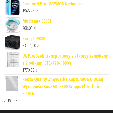
Realme 9 Pro+ 8/256GB Niebieski
1946,25
zł
Medisana 88381
268,00
zł
Benq Lu9800
73554,00
zł
LWP, wózek transportowy siatkowy zamykany
z 2 półkami 810x720x1800h
1770,00
zł
Resto Quality Zmywarka Kapturowa O Dużej
Wydajności Kosz 500X500 Krupps Elitech Line
El60Th
20195,37
zł