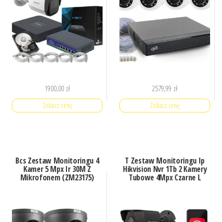
1900,00
zł
2579,99
zł
Zobacz cenę
Zobacz cenę
Bcs Zestaw Monitoringu 4
T Zestaw Monitoringu Ip
Kamer 5 Mpx Ir 30M Z
Hikvision Nvr 1Tb 2 Kamery
Mikrofonem (ZM23175)
Tubowe 4Mpx Czarne L