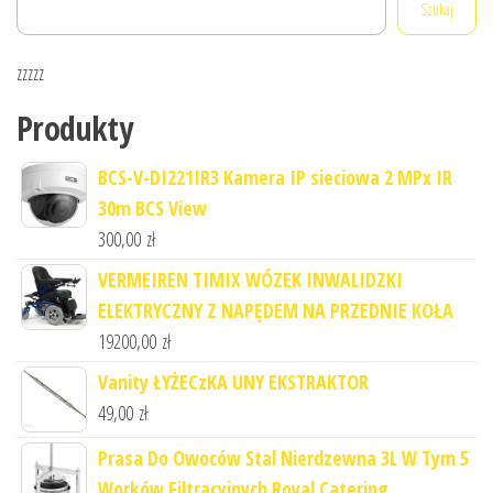
Szukaj
zzzzz
Produkty
BCS-V-DI221IR3 Kamera IP sieciowa 2 MPx IR
30m BCS View
300,00
zł
VERMEIREN TIMIX WÓZEK INWALIDZKI
ELEKTRYCZNY Z NAPĘDEM NA PRZEDNIE KOŁA
19200,00
zł
Vanity ŁYŻECzKA UNY EKSTRAKTOR
49,00
zł
Prasa Do Owoców Stal Nierdzewna 3L W Tym 5
Worków Filtracyjnych Royal Catering