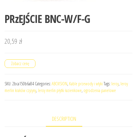
PRzEJŚCIE BNC-W/F-G
20,59
zł
Zobacz cenę
SKU:
2bca150b6a84
Categories:
ABCVISION
,
Kable przewody i wtyki
Tags:
leroy
,
leroy
merlin kraków czyżyny
,
leroy merlin płytki łazienkowe
,
ogrodzenia panelowe
DESCRIPTION