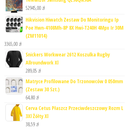
52945,00
zł
Hikvision Hiwatch Zestaw Do Monitoringu Ip
Poe Hwn-4108Mh-8P 8X Hwi-T240H 4Mpx Ir 30M
(ZM11014)
3365,00
zł
Snickers Workwear 2612 Koszulka Rugby
Allroundwork Xl
289,05
zł
Matryce Profilowane Do Trzonowców 0 050mm
(Zestaw 30 Szt.)
64,80
zł
Cerva Cetus Płaszcz Przeciwdeszczowy Rozm L
3Xl Żółty Xl
38,59
zł