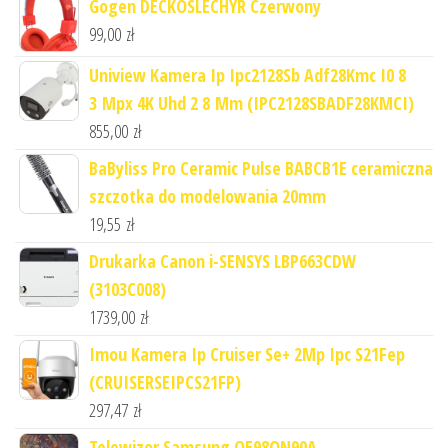
Gogen DECKOSLECHYR Czerwony
99,00
zł
Uniview Kamera Ip Ipc2128Sb Adf28Kmc I0 8
3 Mpx 4K Uhd 2 8 Mm (IPC2128SBADF28KMCI)
855,00
zł
BaByliss Pro Ceramic Pulse BABCB1E ceramiczna
szczotka do modelowania 20mm
19,55
zł
Drukarka Canon i-SENSYS LBP663CDW
(3103C008)
1739,00
zł
Imou Kamera Ip Cruiser Se+ 2Mp Ipc S21Fep
(CRUISERSEIPCS21FP)
297,47
zł
Telewizor Samsung QE98QN90A