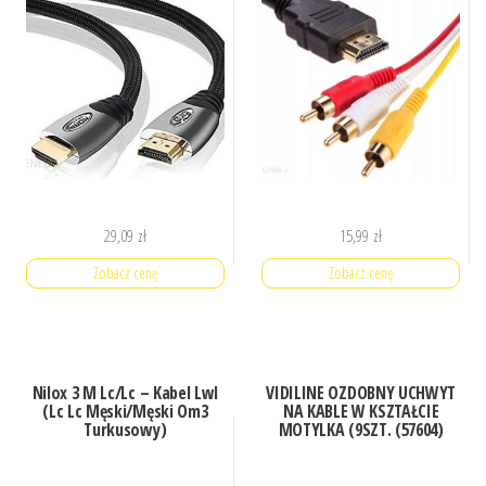
29,09
zł
15,99
zł
Zobacz cenę
Zobacz cenę
Nilox 3 M Lc/Lc – Kabel Lwl
VIDILINE OZDOBNY UCHWYT
(Lc Lc Męski/Męski Om3
NA KABLE W KSZTAŁCIE
Turkusowy)
MOTYLKA (9SZT. (57604)