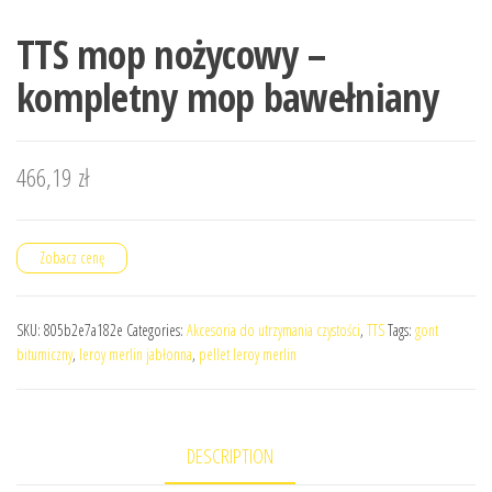
TTS mop nożycowy –
kompletny mop bawełniany
466,19
zł
Zobacz cenę
SKU:
805b2e7a182e
Categories:
Akcesoria do utrzymania czystości
,
TTS
Tags:
gont
bitumiczny
,
leroy merlin jabłonna
,
pellet leroy merlin
DESCRIPTION