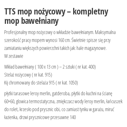
TTS mop nożycowy – kompletny
mop bawełniany
Profesjonalny mop nożycowy o wkładzie bawełnianym. Maksymalna
szerokość pracy mopem wynosi 160 cm. Świetnie spisze się przy
zamiataniu większych powierzchni takich jak: hale magazynowe.
W zestawie
Wkład bawełniany ( 100 x 13 cm ) – 2 sztuki ( nr kat. 400)
Stelaż nożycowy ( nr kat. 915)
Kij chromowany do stelaża 915 ( nr kat. 1050)
płytki tarasowe leroy merlin, gatderoba, płytki do kuchni na ścianę
60×60, glowica termostatyczna, zmiękczacz wody leroy merlin, łańcuszek
do rolet, krzesło pod prysznic obi, co zamiast tynku w garażu, miruć
łazienka, drzwi prysznicowe przesuwne 140