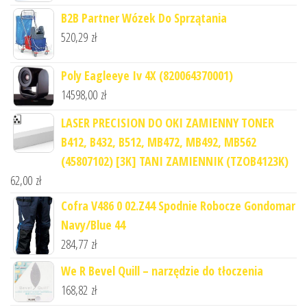
B2B Partner Wózek Do Sprzątania
520,29
zł
Poly Eagleeye Iv 4X (820064370001)
14598,00
zł
LASER PRECISION DO OKI ZAMIENNY TONER
B412, B432, B512, MB472, MB492, MB562
(45807102) [3K] TANI ZAMIENNIK (TZOB4123K)
62,00
zł
Cofra V486 0 02.Z44 Spodnie Robocze Gondomar
Navy/Blue 44
284,77
zł
We R Bevel Quill – narzędzie do tłoczenia
168,82
zł