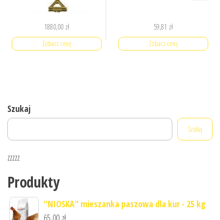
1880,00
zł
59,81
zł
Zobacz cenę
Zobacz cenę
Szukaj
Szukaj
zzzzz
Produkty
"NIOSKA" mieszanka paszowa dla kur - 25 kg
65,00
zł