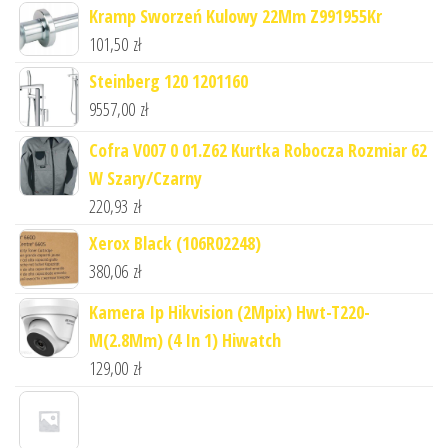
Kramp Sworzeń Kulowy 22Mm Z991955Kr
101,50
zł
Steinberg 120 1201160
9557,00
zł
Cofra V007 0 01.Z62 Kurtka Robocza Rozmiar 62
W Szary/Czarny
220,93
zł
Xerox Black (106R02248)
380,06
zł
Kamera Ip Hikvision (2Mpix) Hwt-T220-
M(2.8Mm) (4 In 1) Hiwatch
129,00
zł