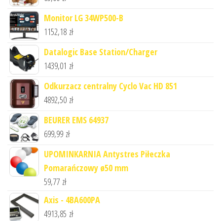
Monitor LG 34WP500-B
1152,18
zł
Datalogic Base Station/Charger
1439,01
zł
Odkurzacz centralny Cyclo Vac HD 851
4892,50
zł
BEURER EMS 64937
699,99
zł
UPOMINKARNIA Antystres Piłeczka
Pomarańczowy ø50 mm
59,77
zł
Axis - 4BA600PA
4913,85
zł