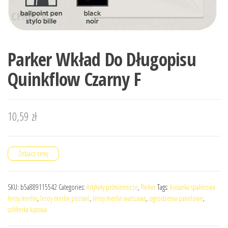
Parker Wkład Do Długopisu
Quinkflow Czarny F
10,59
zł
Zobacz cenę
SKU:
b5a889115542
Categories:
Artykuły piśmiennicze
,
Parker
Tags:
kosiarka spalinowa
leroy merlin
,
leroy merlin poznań
,
leroy merlin warszawa
,
ogrodzenia panelowe
,
szlifierka kątowa