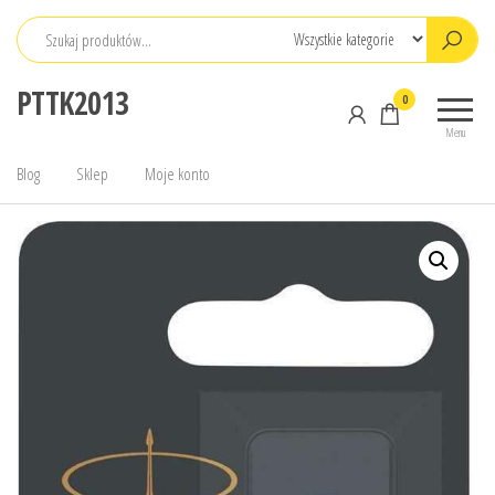
Przejdź
do
treści
PTTK2013
0
Menu
Blog
Sklep
Moje konto