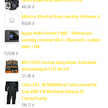
442,00
zł
Albatros Ultratrail Grey Low Buty Ochronne G
458,68
zł
Argon Audio Stream 3 MK2 - Odtwarzacz
sieciowy streamer Wi-Fi / Bluetooth z radiem
DAB+ / FM
1329,00
zł
NEO TOOLS Zestaw wkrętaków i końcówek
wkrętakowych 37 EL 04-210
121,40
zł
Cofra S.R.L. 40 00V00505 62 Cofra Overall Pit
Stop V005 0 05 Mechanik Roboczy 62
Czarny/Czarny
399,17
zł