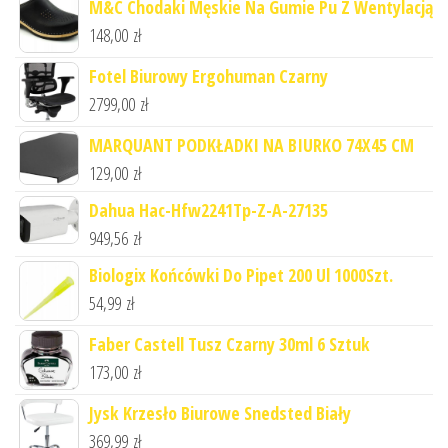
M&C Chodaki Męskie Na Gumie Pu Z Wentylacją
148,00
zł
Fotel Biurowy Ergohuman Czarny
2799,00
zł
MARQUANT PODKŁADKI NA BIURKO 74X45 CM
129,00
zł
Dahua Hac-Hfw2241Tp-Z-A-27135
949,56
zł
Biologix Końcówki Do Pipet 200 Ul 1000Szt.
54,99
zł
Faber Castell Tusz Czarny 30ml 6 Sztuk
173,00
zł
Jysk Krzesło Biurowe Snedsted Biały
369,99
zł