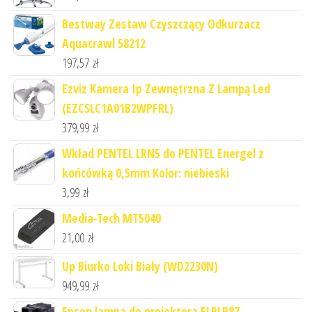
Bestway Zestaw Czyszczący Odkurzacz
Aquacrawl 58212
197,57
zł
Ezviz Kamera Ip Zewnętrzna Z Lampą Led
(EZCSLC1A01B2WPFRL)
379,99
zł
Wkład PENTEL LRN5 do PENTEL Energel z
końcówką 0,5mm Kolor: niebieski
3,99
zł
Media-Tech MT5040
21,00
zł
Up Biurko Loki Biały (WD2230N)
949,99
zł
Epson lampa do projektora ELPLP87