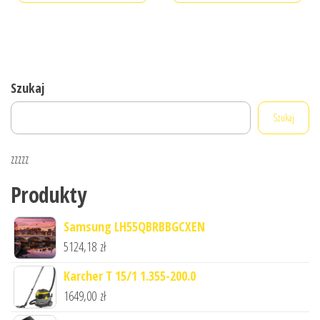
Szukaj
Szukaj
zzzzz
Produkty
Samsung LH55QBRBBGCXEN
5124,18
zł
Karcher T 15/1 1.355-200.0
1649,00
zł