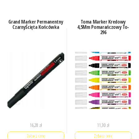
Grand Marker Permanentny
Toma Marker Kredowy
CzarnyŚcięta Końcówka
4,5Mm Pomarańczowy To-
296
16,28
zł
11,30
zł
Zobacz cenę
Zobacz cenę