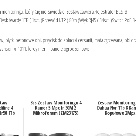
m monitoringu, który Cię nie zawiedzie. Zestaw zawiera:Rejestrator BCS-B-
)Dysk twardy 1TB ( 1szt. )Przewód UTP ( 80m )Wtyk RJ45 ( 34szt. )Switch PoE 
, płytki betonowe obi, przycisk do spłuczki cersanit, mata zgrzewana, obi dr
vanson kr 1011, leroy merlin panele ogrodzeniowe
staw
Bcs Zestaw Monitoringu 4
Zestaw Monitoring
iline 4
Kamer 5 Mpx Ir 30M Z
Dahua Nvr 1Tb 8 Ka
Ir50 1Tb
Mikrofonem (ZM23175)
Kopułowe 2Mpx