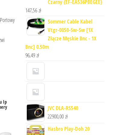
Czarny (EF-EA536PBEGEE)
147,56
zł
8-Portowy
Sommer Cable Kabel
Vtgr-0050-Sw-Sw [1X
Złącze Męskie Bnc - 1X
zwi
Bnc] 0.50m
96,49
zł
u Ip
mery
JVC DLA-RS540
22900,00
zł
Hasbro Play-Doh 20