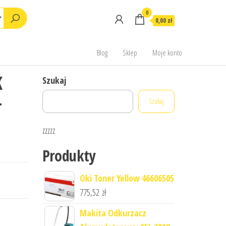
0
0,00 zł
Blog
Sklep
Moje konto
K
Szukaj
-
Szukaj
zzzzz
Produkty
Oki Toner Yellow 46606505
775,52
zł
Makita Odkurzacz