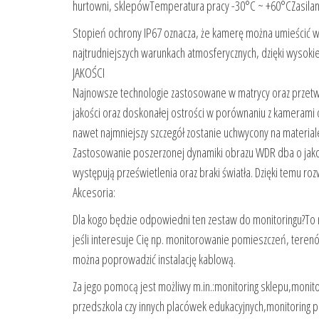
hurtowni, sklepówTemperatura pracy -30°C ~ +60°CZasil
Stopień ochrony IP67 oznacza, że ​​kamerę można umieścić
najtrudniejszych warunkach atmosferycznych, dzięki wysok
JAKOŚCI
Najnowsze technologie zastosowane w matrycy oraz przetw
jakości oraz doskonałej ostrości w porównaniu z kamerami o 
nawet najmniejszy szczegół zostanie uchwycony na materi
Zastosowanie poszerzonej dynamiki obrazu WDR dba o jako
występują prześwietlenia oraz braki światła. Dzięki temu ro
Akcesoria:
Dla kogo będzie odpowiedni ten zestaw do monitoringu?To 
jeśli interesuje Cię np. monitorowanie pomieszczeń, terenó
można poprowadzić instalację kablową.
Za jego pomocą jest możliwy m.in.:monitoring sklepu,monitor
przedszkola czy innych placówek edukacyjnych,monitoring 