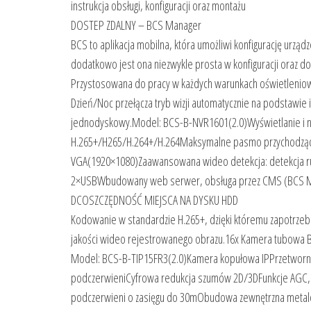
instrukcja obsługi, konfiguracji oraz montażu
DOSTEP ZDALNY – BCS Manager
BCS to aplikacja mobilna, która umożliwi konfigurację urząd
dodatkowo jest ona niezwykle prosta w konfiguracji ora
Przystosowana do pracy w każdych warunkach oświetleniow
Dzień/Noc przełącza tryb wizji automatycznie na podstawie i
jednodyskowy.Model: BCS-B-NVR1601(2.0)Wyświetlanie i n
H.265+/H265/H.264+/H.264Maksymalne pasmo przychodząc
VGA(1920×1080)Zaawansowana wideo detekcja: detekcja ruc
2×USBWbudowany web serwer, obsługa przez CMS (BCS Manag
DCOSZCZĘDNOŚĆ MIEJSCA NA DYSKU HDD
Kodowanie w standardzie H.265+, dzięki któremu zapotrze
jakości wideo rejestrowanego obrazu.16x Kamera tubowa 
Model: BCS-B-TIP15FR3(2.0)Kamera kopułowa IPPrzetworni
podczerwieniCyfrowa redukcja szumów 2D/3DFunkcje AGC, 
podczerwieni o zasięgu do 30mObudowa zewnętrzna metalo