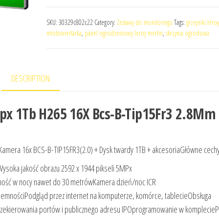
SKU:
30329c802c22
Category:
Zestawy do monitoringu
Tags:
grzejniki lero
młotowiertarka
,
panel ogrodzeniowy leroy merlin
,
skrzynia ogrodowa
DESCRIPTION
Mpx 1Tb H265 16X Bcs-B-Tip15Fr3 2.8Mm 
 Kamera 16x BCS-B-TIP15FR3(2.0) + Dysk twardy 1TB + akcesoriaGłówne cechy
ysoka jakość obrazu 2592 x 1944 pikseli 5MPx
ność w nocy nawet do 30 metrówKamera dzień/noc ICR
jemnościPodgląd przez internet na komputerze, komórce, tablecieObsługa
przekierowania portów i publicznego adresu IPOprogramowanie w komplecieP