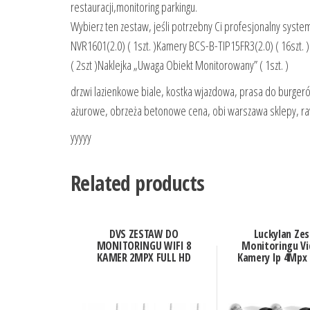
restauracji,monitoring parkingu.
Wybierz ten zestaw, jeśli potrzebny Ci profesjonalny syste
NVR1601(2.0) ( 1szt. )Kamery BCS-B-TIP15FR3(2.0) ( 16szt. 
( 2szt )Naklejka „Uwaga Obiekt Monitorowany” ( 1szt. )
drzwi lazienkowe biale, kostka wjazdowa, prasa do burgerów
ażurowe, obrzeża betonowe cena, obi warszawa sklepy, ra
yyyyy
Related products
DVS ZESTAW DO
Luckylan Ze
MONITORINGU WIFI 8
Monitoringu Vid
KAMER 2MPX FULL HD
Kamery Ip 4Mpx 