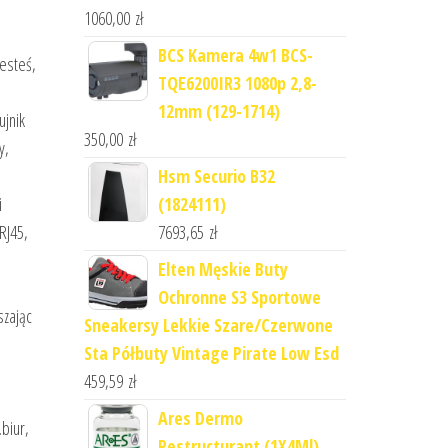
1060,00
zł
BCS Kamera 4w1 BCS-
jesteś,
TQE6200IR3 1080p 2,8-
12mm (129-1714)
ujnik
350,00
zł
y,
Hsm Securio B32
(1824111)
i
7693,65
zł
RJ45,
Elten Męskie Buty
Ochronne S3 Sportowe
szając
Sneakersy Lekkie Szare/Czerwone
Sta Półbuty Vintage Pirate Low Esd
459,59
zł
Ares Dermo
biur,
Restructurant (1X4Ml)