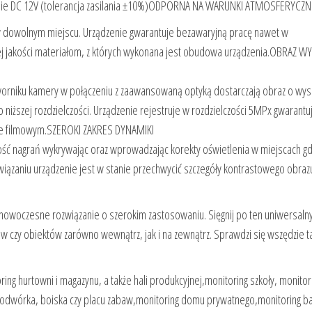
anie DC 12V (tolerancja zasilania ±10%)ODPORNA NA WARUNKI ATMOSFERYCZN
 w dowolnym miejscu. Urządzenie gwarantuje bezawaryjną pracę nawet w
iej jakości materiałom, z których wykonana jest obudowa urządzenia.OBRAZ W
orniku kamery w połączeniu z zaawansowaną optyką dostarczają obraz o wys
niższej rozdzielczości. Urządzenie rejestruje w rozdzielczości 5MPx gwarantuj
ale filmowym.SZEROKI ZAKRES DYNAMIKI
ść nagrań wykrywając oraz wprowadzając korekty oświetlenia w miejscach gd
związaniu urządzenie jest w stanie przechwycić szczegóły kontrastowego obraz
nowoczesne rozwiązanie o szerokim zastosowaniu. Sięgnij po ten uniwersaln
w czy obiektów zarówno wewnątrz, jak i na zewnątrz. Sprawdzi się wszędzie t
ing hurtowni i magazynu, a także hali produkcyjnej,monitoring szkoły, monitor
podwórka, boiska czy placu zabaw,monitoring domu prywatnego,monitoring ba