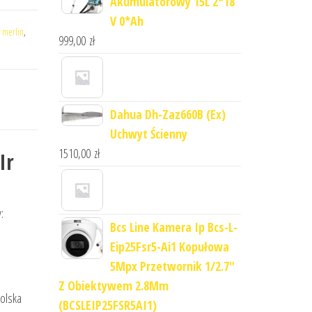
Akumulatorowy 15L 2*18
V 0*Ah
y merlin
,
999,00
zł
Dahua Dh-Zaz660B (Ex)
Uchwyt Ścienny
1510,00
zł
Ir
:
Bcs Line Kamera Ip Bcs-L-
Eip25Fsr5-Ai1 Kopułowa
5Mpx Przetwornik 1/2.7"
Z Obiektywem 2.8Mm
olska
(BCSLEIP25FSR5AI1)