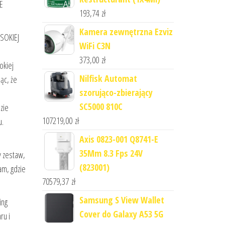
E
193,74
zł
Kamera zewnętrzna Ezviz
YSOKIEJ
WiFi C3N
373,00
zł
okiej
Nilfisk Automat
ąc, że
szorująco-zbierający
SC5000 810C
zie
107219,00
zł
u.
Axis 0823-001 Q8741-E
35Mm 8.3 Fps 24V
y zestaw,
(823001)
am, gdzie
70579,37
zł
Samsung S View Wallet
ing
Cover do Galaxy A53 5G
ru i