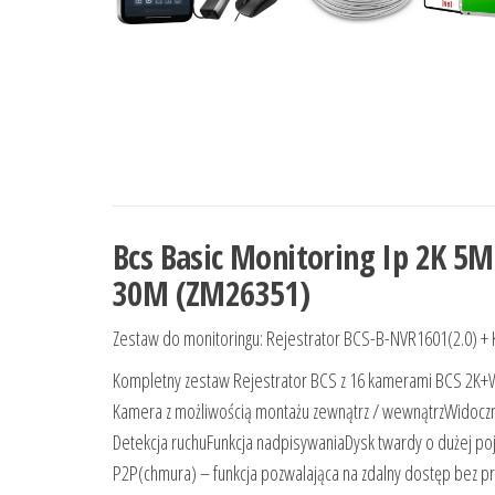
Bcs Basic Monitoring Ip 2K 5
30M (ZM26351)
Zestaw do monitoringu: Rejestrator BCS-B-NVR1601(2.0) +
Kompletny zestaw Rejestrator BCS z 16 kamerami BCS 2K+W
Kamera z możliwością montażu zewnątrz / wewnątrzWidocz
Detekcja ruchuFunkcja nadpisywaniaDysk twardy o dużej po
P2P(chmura) – funkcja pozwalająca na zdalny dostęp bez 