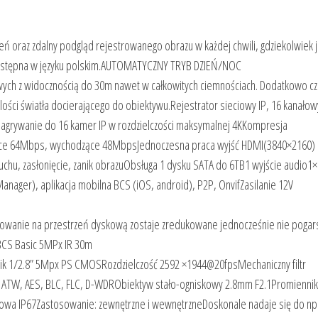
zeń oraz zdalny podgląd rejestrowanego obrazu w każdej chwili, gdziekolwiek 
z dostępna w języku polskim.AUTOMATYCZNY TRYB DZIEŃ/NOC
ych z widocznością do 30m nawet w całkowitych ciemnościach. Dodatkowo cz
lości światła docierającego do obiektywu.Rejestrator sieciowy IP, 16 kanałow
agrywanie do 16 kamer IP w rozdzielczości maksymalnej 4KKompresja
e 64Mbps, wychodzące 48MbpsJednoczesna praca wyjść HDMI(3840×2160) 
hu, zasłonięcie, zanik obrazuObsługa 1 dysku SATA do 6TB1 wyjście audio1×
er), aplikacja mobilna BCS (iOS, android), P2P, OnvifZasilanie 12V
bowanie na przestrzeń dyskową zostaje zredukowane jednocześnie nie pogar
BCS Basic 5MPx IR 30m
k 1/2.8” 5Mpx PS CMOSRozdzielczość 2592 ×1944@20fpsMechaniczny filtr
ATW, AES, BLC, FLC, D-WDRObiektyw stało-ogniskowy 2.8mm F2.1Promiennik
wa IP67Zastosowanie: zewnętrzne i wewnętrzneDoskonale nadaje się do np.