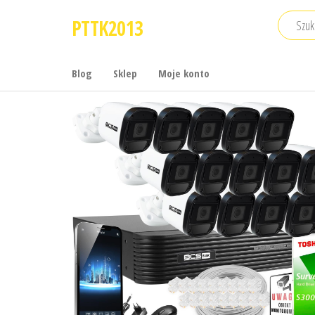
Przejdź
PTTK2013
do
treści
Blog
Sklep
Moje konto