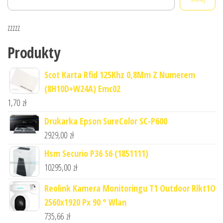
zzzzz
Produkty
Scot Karta Rfid 125Khz 0,8Mm Z Numerem
(8H10D+W24A) Emc02
1,70
zł
Drukarka Epson SureColor SC-P600
2929,00
zł
Hsm Securio P36 S6 (1851111)
10295,00
zł
Reolink Kamera Monitoringu T1 Outdoor Rlkt1O
2560x1920 Px 90 ° Wlan
735,66
zł