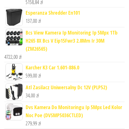
5158,84
zł
Esperanza Shredder En101
137,00
zł
Bcs View Kamera Ip Monitoring Ip 5Mpx 1Tb
H265 8X Bcs V Eip15Fwr3 2.8Mm Ir 30M
(ZM26565)
4722,00
zł
Karcher K3 Car 1.601-886.0
599,00
zł
Atl Zasilacz Uniwersalny Dc 12V (PLP52)
34,00
zł
Dvs Kamera Do Monitoringu Ip 5Mpx Led Kolor
Noc Poe (DVSMP5036CTLED)
279,99
zł