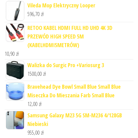
Vileda Mop Elektryczny Looper
596,70
zł
RETOO KABEL HDMI FULL HD UHD 4K 3D
PRZEWÓD HIGH SPEED 5M
(KABELHDMI5METRÓW)
10,90
zł
Walizka do Surgic Pro +Variosurg 3
1500,00
zł
Bravehead Dye Bowl Small Blue Small Blue
Miseczka Do Mieszania Farb Small Blue
12,00
zł
Samsung Galaxy M23 5G SM-M236 4/128GB
Niebieski
955,00
zł