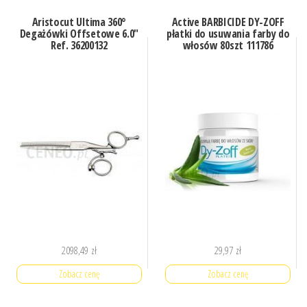
Aristocut Ultima 360°
Active BARBICIDE DY-ZOFF
Degażówki Offsetowe 6.0″
płatki do usuwania farby do
Ref. 36200132
włosów 80szt 111786
2098,49
zł
29,97
zł
Zobacz cenę
Zobacz cenę