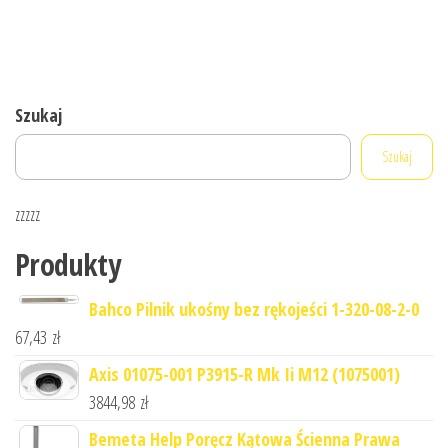
Szukaj
Szukaj
zzzzz
Produkty
Bahco Pilnik ukośny bez rękojeści 1-320-08-2-0
67,43
zł
Axis 01075-001 P3915-R Mk Ii M12 (1075001)
3844,98
zł
Bemeta Help Poręcz Kątowa Ścienna Prawa