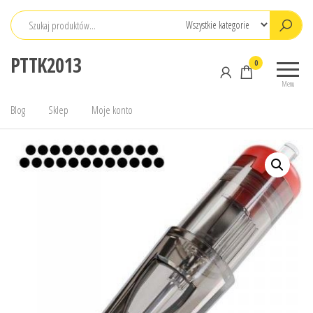
Przejdź
do
treści
PTTK2013
0
Menu
Blog
Sklep
Moje konto