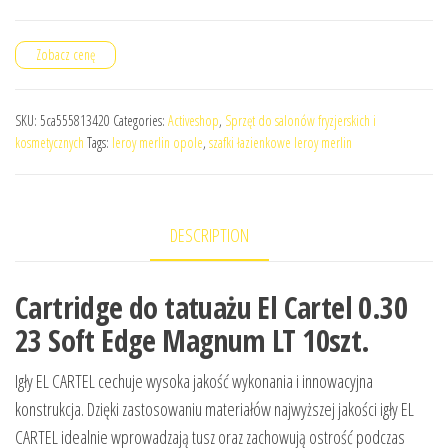
Zobacz cenę
SKU:
5ca555813420
Categories:
Activeshop
,
Sprzęt do salonów fryzjerskich i
kosmetycznych
Tags:
leroy merlin opole
,
szafki łazienkowe leroy merlin
DESCRIPTION
Cartridge do tatuażu El Cartel 0.30
23 Soft Edge Magnum LT 10szt.
Igły EL CARTEL cechuje wysoka jakość wykonania i innowacyjna
konstrukcja. Dzięki zastosowaniu materiałów najwyższej jakości igły EL
CARTEL idealnie wprowadzają tusz oraz zachowują ostrość podczas