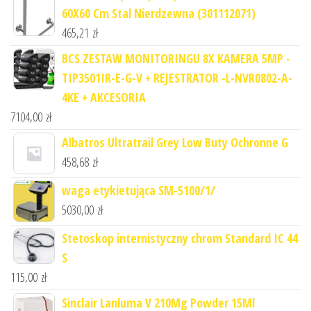
60X60 Cm Stal Nierdzewna (301112071)
465,21
zł
BCS ZESTAW MONITORINGU 8X KAMERA 5MP -
TIP3501IR-E-G-V + REJESTRATOR -L-NVR0802-A-
4KE + AKCESORIA
7104,00
zł
Albatros Ultratrail Grey Low Buty Ochronne G
458,68
zł
waga etykietująca SM-5100/1/
5030,00
zł
Stetoskop internistyczny chrom Standard IC 44
S
115,00
zł
Sinclair Lanluma V 210Mg Powder 15Ml