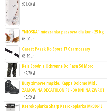
951,00
zł
"NIOSKA" mieszanka paszowa dla kur - 25 kg
65,00
zł
Garett Pasek Do Sport 17 Czarnoszary
63,19
zł
Reis Spodnie Ochronne Do Pasa 56 Moro
147,70
zł
Buty zimowe męskie, Kappa Dolomo Mid ,
ZAMÓW NA DECATHLON.PL - 30 DNI NA ZWROT
149,99
zł
Kserokopiarka Sharp Kserokopiarka Mx3061S