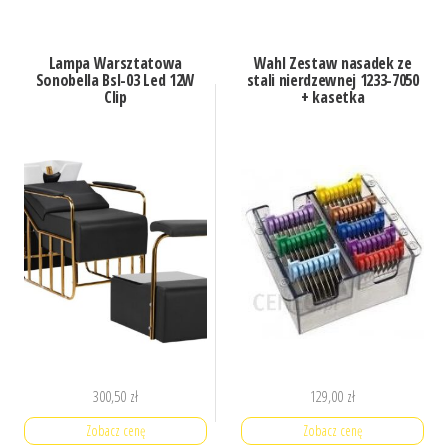
Lampa Warsztatowa
Wahl Zestaw nasadek ze
Sonobella Bsl-03 Led 12W
stali nierdzewnej 1233-7050
Clip
+ kasetka
300,50
zł
129,00
zł
Zobacz cenę
Zobacz cenę