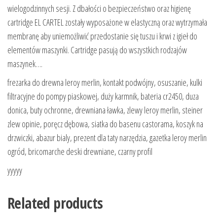
wielogodzinnych sesji. Z dbałości o bezpieczeństwo oraz higienę
cartridge EL CARTEL zostały wyposażone w elastyczną oraz wytrzymała
membranę aby uniemożliwić przedostanie się tuszu i krwi z igieł do
elementów maszynki. Cartridge pasują do wszystkich rodzajów
maszynek….
frezarka do drewna leroy merlin, kontakt podwójny, osuszanie, kulki
filtracyjne do pompy piaskowej, duży karmnik, bateria cr2450, duza
donica, buty ochronne, drewniana ławka, zlewy leroy merlin, steiner
zlew opinie, poręcz dębowa, siatka do basenu castorama, koszyk na
drzwiczki, abazur bialy, prezent dla taty narzędzia, gazetka leroy merlin
ogród, bricomarche deski drewniane, czarny profil
yyyyy
Related products